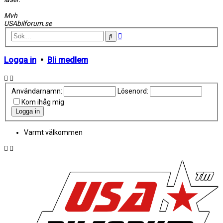
Mvh
USAbilforum.se
Avancerad
Sök
sökning
Logga in
•
Bli medlem
Användarnamn:
Lösenord:
Kom ihåg mig
Varmt välkommen