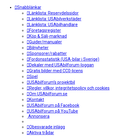
Snabblänkar
Länklista: Reservdelssidor
Länklista: USAbilverkstäder
Länklista: USAbilhandlare
Företagsregister
Köp & Sälj-marknad
Guider/manualer
Bilnyheter
Sponsorer/rabatter
Fordonsstatistik (USA-bilar i Sverige)
Dekaler med USAbilforum-loggan
Gratis bilder med CC0-licens
Spel
USAbilforum's projektbil
Regler, villkor, integritetspolicy och cookies
Om USAbilforum.se
Kontakt
USAbilforum på Facebook
USAbilforum på YouTube
Annonsera
Obesvarade inlägg
Aktiva trådar