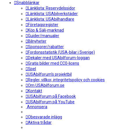
Snabblänkar
Länklista: Reservdelssidor
Länklista: USAbilverkstäder
Länklista: USAbilhandlare
Företagsregister
Köp & Sälj-marknad
Guider/manualer
Bilnyheter
Sponsorer/rabatter
Fordonsstatistik (USA-bilar i Sverige)
Dekaler med USAbilforum-loggan
Gratis bilder med CC0-licens
Spel
USAbilforum's projektbil
Regler, villkor, integritetspolicy och cookies
Om USAbilforum.se
Kontakt
USAbilforum på Facebook
USAbilforum på YouTube
Annonsera
Obesvarade inlägg
Aktiva trådar