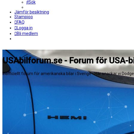
Sök
Jämför besiktning
Stampioo
FAQ
Logga in
Bli medlem
USAbilforum.se - Forum för USA-bi
Inofficiellt forum för amerikanska bilar i Sverige - Här snackar vi Dodg