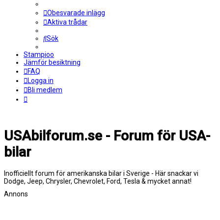
Obesvarade inlägg
Aktiva trådar
Sök
Stampioo
Jämför besiktning
FAQ
Logga in
Bli medlem
USAbilforum.se - Forum för USA-
bilar
Inofficiellt forum för amerikanska bilar i Sverige - Här snackar vi
Dodge, Jeep, Chrysler, Chevrolet, Ford, Tesla & mycket annat!
Annons