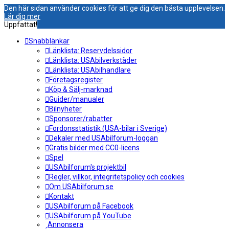
Den här sidan använder cookies för att ge dig den bästa upplevelsen.
Lär dig mer
Uppfattat!
Snabblänkar
Länklista: Reservdelssidor
Länklista: USAbilverkstäder
Länklista: USAbilhandlare
Företagsregister
Köp & Sälj-marknad
Guider/manualer
Bilnyheter
Sponsorer/rabatter
Fordonsstatistik (USA-bilar i Sverige)
Dekaler med USAbilforum-loggan
Gratis bilder med CC0-licens
Spel
USAbilforum's projektbil
Regler, villkor, integritetspolicy och cookies
Om USAbilforum.se
Kontakt
USAbilforum på Facebook
USAbilforum på YouTube
Annonsera