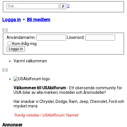
Avancerad
Sök
sökning
Logga in
•
Bli medlem
Användarnamn:
Lösenord:
Kom ihåg mig
Varmt välkommen
Välkommen till USAbilforum
- Ett oberoende community för
USA-bilar av alla märken, modeller och årsmodeller!
Här snackar vi Chrysler, Dodge, Ram, Jeep, Chevrolet, Ford och
mycket mera.
Trevlig vistelse / USAbilforum Teamet
Annonser