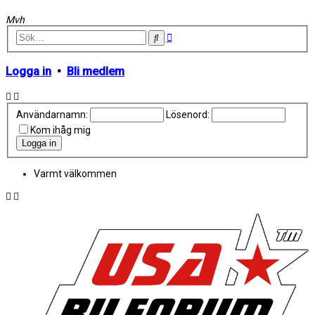
Mvh
Avancerad
Sök
sökning
Logga in
•
Bli medlem
Användarnamn:
Lösenord:
Kom ihåg mig
Varmt välkommen