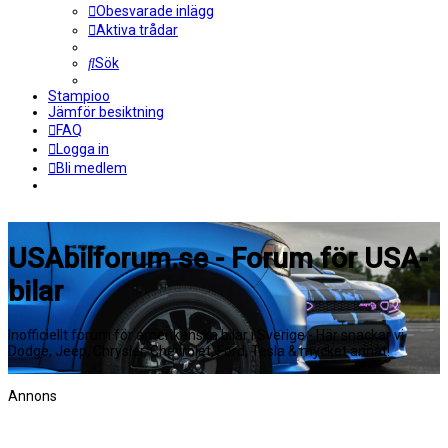
Obesvarade inlägg
Aktiva trådar
Sök
Stampioo
Jämför besiktning
FAQ
Logga in
Bli medlem
USAbilforum.se - Forum för USA-
bilar
Inofficiellt forum för amerikanska bilar i Sverige - Här snackar vi
Dodge, Jeep, Chrysler, Chevrolet, Ford, Tesla & mycket annat!
Annons