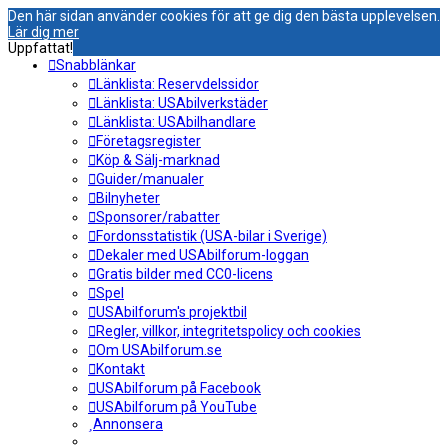
Den här sidan använder cookies för att ge dig den bästa upplevelsen.
Lär dig mer
Uppfattat!
Snabblänkar
Länklista: Reservdelssidor
Länklista: USAbilverkstäder
Länklista: USAbilhandlare
Företagsregister
Köp & Sälj-marknad
Guider/manualer
Bilnyheter
Sponsorer/rabatter
Fordonsstatistik (USA-bilar i Sverige)
Dekaler med USAbilforum-loggan
Gratis bilder med CC0-licens
Spel
USAbilforum's projektbil
Regler, villkor, integritetspolicy och cookies
Om USAbilforum.se
Kontakt
USAbilforum på Facebook
USAbilforum på YouTube
Annonsera