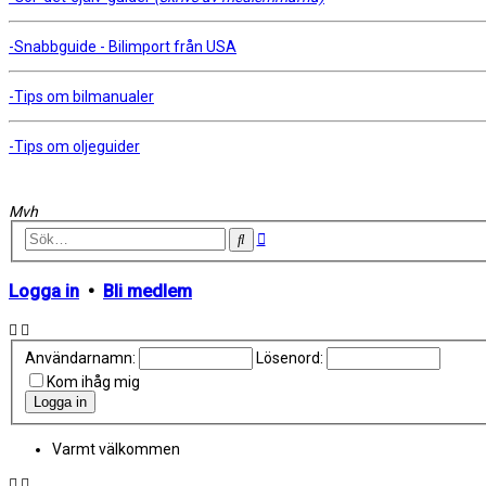
-Snabbguide - Bilimport från USA
-Tips om bilmanualer
-Tips om oljeguider
Mvh
Avancerad
Sök
sökning
Logga in
•
Bli medlem
Användarnamn:
Lösenord:
Kom ihåg mig
Varmt välkommen