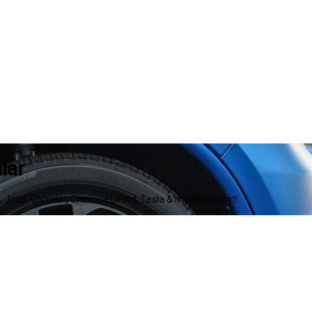
lar
e, Jeep, Chrysler, Chevrolet, Ford, Tesla & mycket annat!