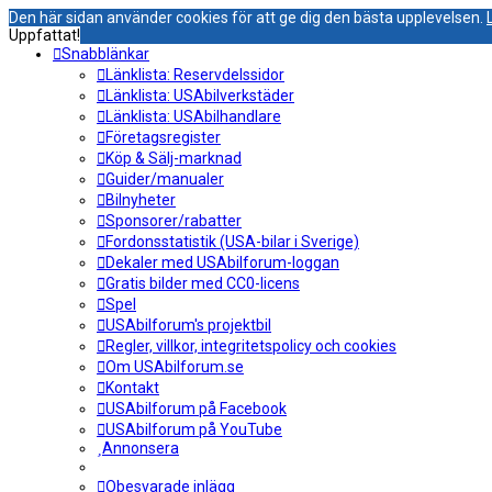
Den här sidan använder cookies för att ge dig den bästa upplevelsen.
Uppfattat!
Snabblänkar
Länklista: Reservdelssidor
Länklista: USAbilverkstäder
Länklista: USAbilhandlare
Företagsregister
Köp & Sälj-marknad
Guider/manualer
Bilnyheter
Sponsorer/rabatter
Fordonsstatistik (USA-bilar i Sverige)
Dekaler med USAbilforum-loggan
Gratis bilder med CC0-licens
Spel
USAbilforum's projektbil
Regler, villkor, integritetspolicy och cookies
Om USAbilforum.se
Kontakt
USAbilforum på Facebook
USAbilforum på YouTube
Annonsera
Obesvarade inlägg