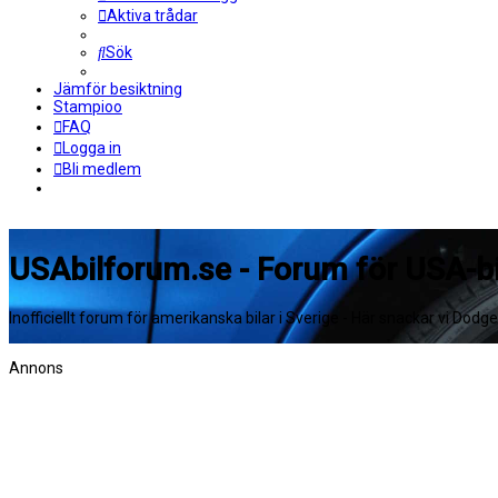
Aktiva trådar
Sök
Jämför besiktning
Stampioo
FAQ
Logga in
Bli medlem
USAbilforum.se - Forum för USA-bi
Inofficiellt forum för amerikanska bilar i Sverige - Här snackar vi Dodg
Annons