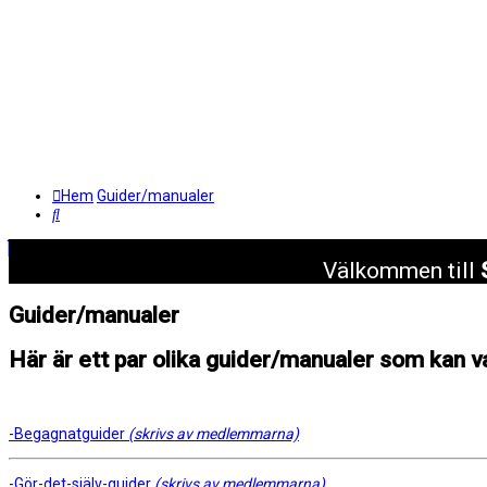
Hem
Guider/manualer
Sök
Välkommen till
Guider/manualer
Här är ett par olika guider/manualer som kan var
-Begagnatguider
(skrivs av medlemmarna)
-Gör-det-själv-guider
(skrivs av medlemmarna)