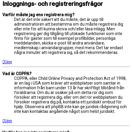
Inloggnings- och registreringsfrågor
Varför måste jag ens registrera mig?
Det är det inte säkert att du måste, det är upp till
administratören att bestämma om du måste registrera dig
eller inte för att kunna skriva och/eller läsa inlägg. Men
registrering ger dig tillgång till utökade funktioner som inte
finns för gäster som till exempel profilbilder, personliga
meddelanden, skicka e-post till andra användare,
medlemskap i användargrupper, med mera. Det tar endast
några minuter att registrera sig, så det rekommenderas.
Upp
Vad är COPPA?
COPPA, eller Child Online Privacy and Protection Act of 1998,
är en lag i USA som kräver att webbplatser som samlar in
information från barn under 13 år har skriftligt tillstånd från
föräldrarna. Om du är osäker på om detta rör dig som
försöker att registrera dig, eller om det rör webbplatsen du
försöker registrera dig på, kontakta ett juridiskt ombud för
hjälp. Observera att phpBB inte kan ge juridisk rådgivning och
inte kan kontaktas angående något som helst juridiskt.
Upp