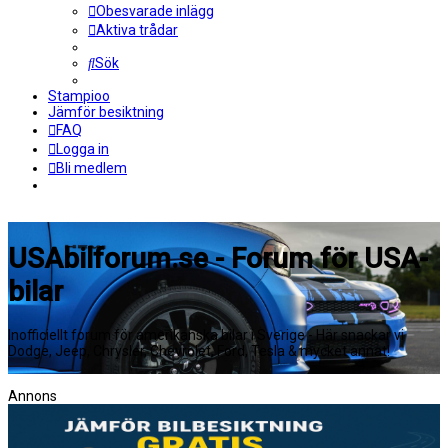
Obesvarade inlägg
Aktiva trådar
Sök
Stampioo
Jämför besiktning
FAQ
Logga in
Bli medlem
USAbilforum.se - Forum för USA-
bilar
Inofficiellt forum för amerikanska bilar i Sverige - Här snackar vi
Dodge, Jeep, Chrysler, Chevrolet, Ford, Tesla & mycket annat!
Annons