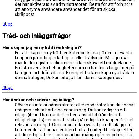
det har aktiverats av administratören. Detta för att förhindra
att anonyma användare använder det för att skicka
skräppost.
Upp
Tråd- och inläggsfrågor
Hur skapar jag en ny tråd i en kategori?
För att skapa en ny tråd i en kategori, klicka på den relevanta
knappen på antingen kategori- eller trådsidan. Möjligen så
måste du registrera dig innan du kan skriva ett meddelande.
En lista över vilka behörigheter som du har finns längst ner på
kategori- och trådsidorna. Exempel: Du kan skapa nya trådar i
denna kategori, Du kan bifoga filer i denna kategori, osv.
Upp
Hur ändrar och raderar jag inlägg?
Såvida du inte är administratör eller moderator kan du endast
redigera och ta bort dina egna inlägg. Du kan redigera ett
inlägg (ibland bara under en begränsad tid från det att
inlägget gjorts) genom att klicka på redigera-knappen för det
relevanta inlägget. Om någon redan svarat på ditt inlägg så
kommer det att finnas en liten textrad under ditt inlägg efter
att du redigerat det, som visar hur många gånger och när du