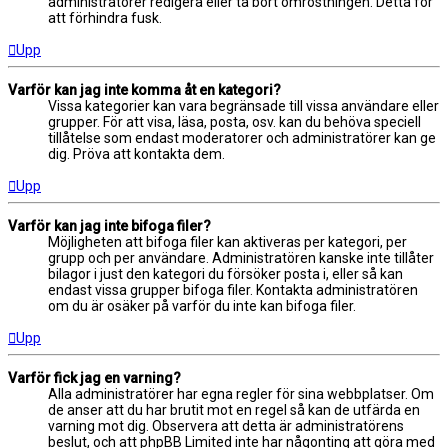
administratörer redigera eller ta bort omröstningen. Detta för
att förhindra fusk.
Upp
Varför kan jag inte komma åt en kategori?
Vissa kategorier kan vara begränsade till vissa användare eller
grupper. För att visa, läsa, posta, osv. kan du behöva speciell
tillåtelse som endast moderatorer och administratörer kan ge
dig. Pröva att kontakta dem.
Upp
Varför kan jag inte bifoga filer?
Möjligheten att bifoga filer kan aktiveras per kategori, per
grupp och per användare. Administratören kanske inte tillåter
bilagor i just den kategori du försöker posta i, eller så kan
endast vissa grupper bifoga filer. Kontakta administratören
om du är osäker på varför du inte kan bifoga filer.
Upp
Varför fick jag en varning?
Alla administratörer har egna regler för sina webbplatser. Om
de anser att du har brutit mot en regel så kan de utfärda en
varning mot dig. Observera att detta är administratörens
beslut, och att phpBB Limited inte har någonting att göra med