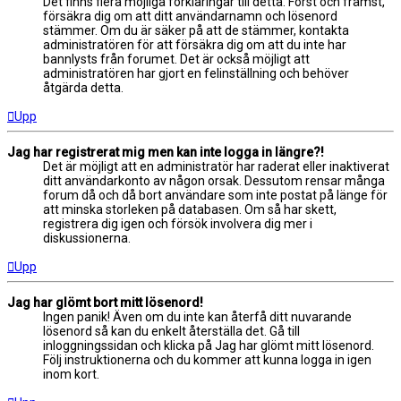
Det finns flera möjliga förklaringar till detta. Först och främst,
försäkra dig om att ditt användarnamn och lösenord
stämmer. Om du är säker på att de stämmer, kontakta
administratören för att försäkra dig om att du inte har
bannlysts från forumet. Det är också möjligt att
administratören har gjort en felinställning och behöver
åtgärda detta.
Upp
Jag har registrerat mig men kan inte logga in längre?!
Det är möjligt att en administratör har raderat eller inaktiverat
ditt användarkonto av någon orsak. Dessutom rensar många
forum då och då bort användare som inte postat på länge för
att minska storleken på databasen. Om så har skett,
registrera dig igen och försök involvera dig mer i
diskussionerna.
Upp
Jag har glömt bort mitt lösenord!
Ingen panik! Även om du inte kan återfå ditt nuvarande
lösenord så kan du enkelt återställa det. Gå till
inloggningssidan och klicka på Jag har glömt mitt lösenord.
Följ instruktionerna och du kommer att kunna logga in igen
inom kort.