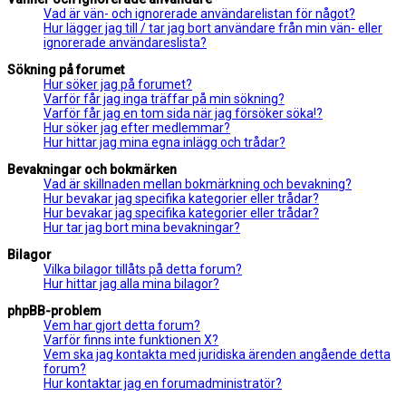
Vad är vän- och ignorerade användarelistan för något?
Hur lägger jag till / tar jag bort användare från min vän- eller
ignorerade användareslista?
Sökning på forumet
Hur söker jag på forumet?
Varför får jag inga träffar på min sökning?
Varför får jag en tom sida när jag försöker söka!?
Hur söker jag efter medlemmar?
Hur hittar jag mina egna inlägg och trådar?
Bevakningar och bokmärken
Vad är skillnaden mellan bokmärkning och bevakning?
Hur bevakar jag specifika kategorier eller trådar?
Hur bevakar jag specifika kategorier eller trådar?
Hur tar jag bort mina bevakningar?
Bilagor
Vilka bilagor tillåts på detta forum?
Hur hittar jag alla mina bilagor?
phpBB-problem
Vem har gjort detta forum?
Varför finns inte funktionen X?
Vem ska jag kontakta med juridiska ärenden angående detta
forum?
Hur kontaktar jag en forumadministratör?