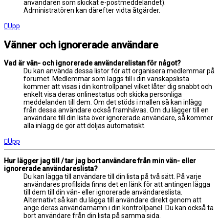
användaren som skickat e-postmeddelandet).
Administratören kan därefter vidta åtgärder.
Upp
Vänner och ignorerade användare
Vad är vän- och ignorerade användarelistan för något?
Du kan använda dessa listor för att organisera medlemmar på
forumet. Medlemmar som läggs till i din vänskapslista
kommer att visas i din kontrollpanel vilket låter dig snabbt och
enkelt visa deras onlinestatus och skicka personliga
meddelanden till dem. Om det stöds i mallen så kan inlägg
från dessa användare också framhävas. Om du lägger till en
användare till din lista över ignorerade användare, så kommer
alla inlägg de gör att döljas automatiskt.
Upp
Hur lägger jag till / tar jag bort användare från min vän- eller
ignorerade användareslista?
Du kan lägga till användare till din lista på två sätt. På varje
användares profilsida finns det en länk för att antingen lägga
till dem till din vän- eller ignorerade användareslista.
Alternativt så kan du lägga till användare direkt genom att
ange deras användarnamn i din kontrollpanel. Du kan också ta
bort användare från din lista på samma sida.