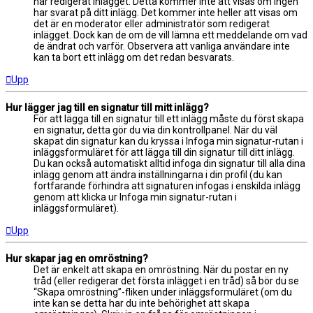
har redigerat inlägget. Detta kommer inte att visas om ingen
har svarat på ditt inlägg. Det kommer inte heller att visas om
det är en moderator eller administratör som redigerat
inlägget. Dock kan de om de vill lämna ett meddelande om vad
de ändrat och varför. Observera att vanliga användare inte
kan ta bort ett inlägg om det redan besvarats.
Upp
Hur lägger jag till en signatur till mitt inlägg?
För att lägga till en signatur till ett inlägg måste du först skapa
en signatur, detta gör du via din kontrollpanel. När du väl
skapat din signatur kan du kryssa i Infoga min signatur-rutan i
inläggsformuläret för att lägga till din signatur till ditt inlägg.
Du kan också automatiskt alltid infoga din signatur till alla dina
inlägg genom att ändra inställningarna i din profil (du kan
fortfarande förhindra att signaturen infogas i enskilda inlägg
genom att klicka ur Infoga min signatur-rutan i
inläggsformuläret).
Upp
Hur skapar jag en omröstning?
Det är enkelt att skapa en omröstning. När du postar en ny
tråd (eller redigerar det första inlägget i en tråd) så bör du se
“Skapa omröstning”-fliken under inläggsformuläret (om du
inte kan se detta har du inte behörighet att skapa