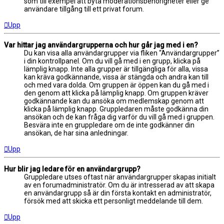
som till exempel att byta moderationsbehörigheter eller ge
användare tillgång till ett privat forum.
Upp
Var hittar jag användargrupperna och hur går jag med i en?
Du kan visa alla användargrupper via fliken “Användargrupper”
i din kontrollpanel. Om du vill gå med i en grupp, klicka på
lämplig knapp. Inte alla grupper är tillgängliga för alla, vissa
kan kräva godkännande, vissa är stängda och andra kan till
och med vara dolda. Om gruppen är öppen kan du gå med i
den genom att klicka på lämplig knapp. Om gruppen kräver
godkännande kan du ansöka om medlemskap genom att
klicka på lämplig knapp. Gruppledaren måste godkänna din
ansökan och de kan fråga dig varför du vill gå med i gruppen.
Besvära inte en gruppledare om de inte godkänner din
ansökan, de har sina anledningar.
Upp
Hur blir jag ledare för en användargrupp?
Gruppledare utses oftast när användargrupper skapas initialt
av en forumadministratör. Om du är intresserad av att skapa
en användargrupp så är din första kontakt en administratör,
försök med att skicka ett personligt meddelande till dem.
Upp