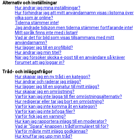
Alternativ och inställningar
Hur ändrar jag mina inställningar?
Hur förhindrar jag att mitt användarnamn visas i listorna över
vilka som är online?
Tiderna stämmer inte!
Jag ändrade tidszon men tiderna stämmer fortfarande inte!
Mitt språk finns inte med i listan!
Vad är det för bild som visas tillsammans med mitt
användarnamn?
Hur lägger jag till en profilbild?
Hur ändrar jag min titel?
När jag försöker skicka e-post till en användare så kräver
forumet att jag loggar in?
Tråd- och inläggsfrågor
Hur skapar jag en ny tråd i en kategori?
Hur ändrar och raderar jag inlägg?
Hur lägger jag till en signatur till mitt inlägg?
Hur skapar jag en omröstning?
Varför kan jag inte lägga till fler omröstningsalternativ?
Hur redigerar eller tar jag bort en omröstning?
Varför kan jag inte komma åt en kategori?
Varför kan jag inte bifoga filer?
Varför fick jag en varning?
Hur kan jag rapportera inlägg till en moderator?
Vad är “Spara”-knappen i trådformuläret till för?
Varför måste mitt inlägg godkännas?
Hur knuffar jag upp min tråd?