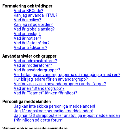
Formatering och trådtyper
Vad är BBCode?
Kan jag använda HTML?
Vad är smilies?
Kan jag infoga bilder?
Vad är globala anslag?
Vad är anslag?
Vad är notiser?
Vad är låsta trådar?
Vad är trådikoner?
Användarnivåer och grupper
Vad är administratörer?
Vad är moderatorer?
Vad är användargrupper?
Var hittar jag användargrupperna och hur går jag med i en?
Hur blir jag ledare för en användargrupp?
Varför visas vissa användargrupper i andra färger?
Vad är en “Standardgrupp”?
Vad är “Teamet”-länken för något?
Personliga meddelanden
Jag kan inte skicka personliga meddelanden!
Jag får oönskade personliga meddelanden!
Jag har fått skräppost eller anstötliga e-postmeddelanden
från någon på detta forum!
Vänner och ignorerade användare