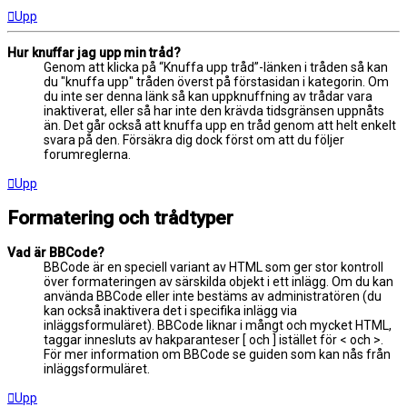
Upp
Hur knuffar jag upp min tråd?
Genom att klicka på “Knuffa upp tråd”-länken i tråden så kan
du "knuffa upp" tråden överst på förstasidan i kategorin. Om
du inte ser denna länk så kan uppknuffning av trådar vara
inaktiverat, eller så har inte den krävda tidsgränsen uppnåts
än. Det går också att knuffa upp en tråd genom att helt enkelt
svara på den. Försäkra dig dock först om att du följer
forumreglerna.
Upp
Formatering och trådtyper
Vad är BBCode?
BBCode är en speciell variant av HTML som ger stor kontroll
över formateringen av särskilda objekt i ett inlägg. Om du kan
använda BBCode eller inte bestäms av administratören (du
kan också inaktivera det i specifika inlägg via
inläggsformuläret). BBCode liknar i mångt och mycket HTML,
taggar innesluts av hakparanteser [ och ] istället för < och >.
För mer information om BBCode se guiden som kan nås från
inläggsformuläret.
Upp