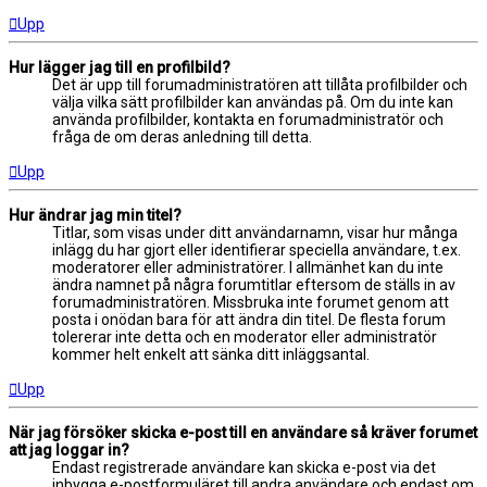
Upp
Hur lägger jag till en profilbild?
Det är upp till forumadministratören att tillåta profilbilder och
välja vilka sätt profilbilder kan användas på. Om du inte kan
använda profilbilder, kontakta en forumadministratör och
fråga de om deras anledning till detta.
Upp
Hur ändrar jag min titel?
Titlar, som visas under ditt användarnamn, visar hur många
inlägg du har gjort eller identifierar speciella användare, t.ex.
moderatorer eller administratörer. I allmänhet kan du inte
ändra namnet på några forumtitlar eftersom de ställs in av
forumadministratören. Missbruka inte forumet genom att
posta i onödan bara för att ändra din titel. De flesta forum
tolererar inte detta och en moderator eller administratör
kommer helt enkelt att sänka ditt inläggsantal.
Upp
När jag försöker skicka e-post till en användare så kräver forumet
att jag loggar in?
Endast registrerade användare kan skicka e-post via det
inbygga e-postformuläret till andra användare och endast om