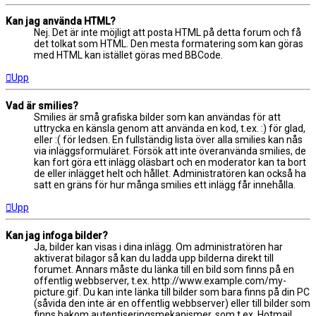
Kan jag använda HTML?
Nej. Det är inte möjligt att posta HTML på detta forum och få
det tolkat som HTML. Den mesta formatering som kan göras
med HTML kan istället göras med BBCode.
Upp
Vad är smilies?
Smilies är små grafiska bilder som kan användas för att
uttrycka en känsla genom att använda en kod, t.ex. :) för glad,
eller :( för ledsen. En fullständig lista över alla smilies kan nås
via inläggsformuläret. Försök att inte överanvända smilies, de
kan fort göra ett inlägg oläsbart och en moderator kan ta bort
de eller inlägget helt och hållet. Administratören kan också ha
satt en gräns för hur många smilies ett inlägg får innehålla.
Upp
Kan jag infoga bilder?
Ja, bilder kan visas i dina inlägg. Om administratören har
aktiverat bilagor så kan du ladda upp bilderna direkt till
forumet. Annars måste du länka till en bild som finns på en
offentlig webbserver, t.ex. http://www.example.com/my-
picture.gif. Du kan inte länka till bilder som bara finns på din PC
(såvida den inte är en offentlig webbserver) eller till bilder som
finns bakom autentiseringsmekanismer, som t.ex. Hotmail