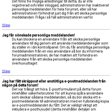
Det finns tre möjliga anledningar till detta; du är inte
registrerad och/eller inloggad, administratören har inaktiverat
personliga meddelanden för hela forumet, eller så har
administratören förhindrat just dig från att skicka personliga
meddelanden. Fråga i så fall administratören varför.
Upp
Jag får oönskade personliga meddelanden!
Du kan blockera en användare från att skicka personliga
användare till dig genom att använda meddelanderegler som
du ställer in i din kontrollpanel. Om du får anstötliga personliga
meddelanden från en viss användare så bör du informera
forumadministratören, de har makten att förhindra en
användare från att skicka personliga meddelanden
överhuvudtaget.
Upp
Jag har fått skräppost eller anstötliga e-postmeddelanden från
någon på detta forum!
Det var tråkigt att höra. E-postformuläret på detta forum
innehåller säkerhetsrutiner för att kunna spåra användare
som skickar sådana meddelanden, så du bör skicka ett e-
postmeddelande till administratören med en fullständig kopia
av e-postmeddelandet du fått. Det är väldigt viktigt att
inkludera e-posthuvudet (detta innehåller detaljer om