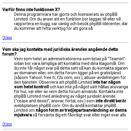
Varför finns inte funktionen X?
Denna programvara har gjorts och licensierats av phpBB
Limited. Om du anser att en funktion bör läggas till eller vill
rapportera en bugg, var vänlig och besök phpBB Idécenter, där
du kommer att hitta verktyg för att göra så.
Upp
Vem ska jag kontakta med juridiska ärenden angående detta
forum?
Vem som helst av administratörerna som listas på “Teamet”-
sidan bör vara lämpliga att kontakta med dina klagomål. Om
du inte får något svar på detta sätt så kan du kontakta ägaren
av domänen eller, om detta forum ligger på en gratistjänst
(såsom Yahoo!, free.fr, f2s.com, osv.), abuse-avdelningen för
den tjänsten. Observera att phpBB Limited
inte har någon
som helst kontroll
och kan inte på något sätt hållas ansvariga
för hur, var eller av vem detta forum används. Kontakta inte
phpBB Limited med anledning av något juridiskt ärende
(“cease and desist”, ansvar, förtal, osv.) som
inte direkt berör
webbplatsen phpBB.com. Om du ändå kontaktar phpBB
Limited om
någon form av tredjepartsanvändning av denna
mjukvara
så förvänta dig ett fåordigt svar eller inget svar alls.
Upp