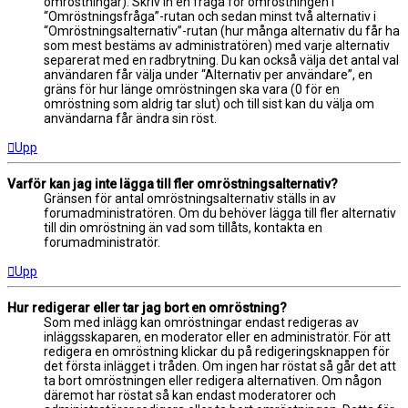
omröstningar). Skriv in en fråga för omröstningen i
“Omröstningsfråga”-rutan och sedan minst två alternativ i
“Omröstningsalternativ”-rutan (hur många alternativ du får ha
som mest bestäms av administratören) med varje alternativ
separerat med en radbrytning. Du kan också välja det antal val
användaren får välja under “Alternativ per användare”, en
gräns för hur länge omröstningen ska vara (0 för en
omröstning som aldrig tar slut) och till sist kan du välja om
användarna får ändra sin röst.
Upp
Varför kan jag inte lägga till fler omröstningsalternativ?
Gränsen för antal omröstningsalternativ ställs in av
forumadministratören. Om du behöver lägga till fler alternativ
till din omröstning än vad som tillåts, kontakta en
forumadministratör.
Upp
Hur redigerar eller tar jag bort en omröstning?
Som med inlägg kan omröstningar endast redigeras av
inläggsskaparen, en moderator eller en administratör. För att
redigera en omröstning klickar du på redigeringsknappen för
det första inlägget i tråden. Om ingen har röstat så går det att
ta bort omröstningen eller redigera alternativen. Om någon
däremot har röstat så kan endast moderatorer och