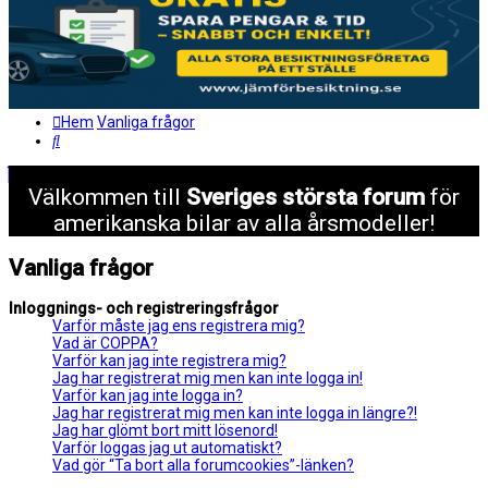
Hem
Vanliga frågor
Sök
Välkommen till
Sveriges största forum
för
amerikanska bilar av alla årsmodeller!
Vanliga frågor
Inloggnings- och registreringsfrågor
Varför måste jag ens registrera mig?
Vad är COPPA?
Varför kan jag inte registrera mig?
Jag har registrerat mig men kan inte logga in!
Varför kan jag inte logga in?
Jag har registrerat mig men kan inte logga in längre?!
Jag har glömt bort mitt lösenord!
Varför loggas jag ut automatiskt?
Vad gör “Ta bort alla forumcookies”-länken?