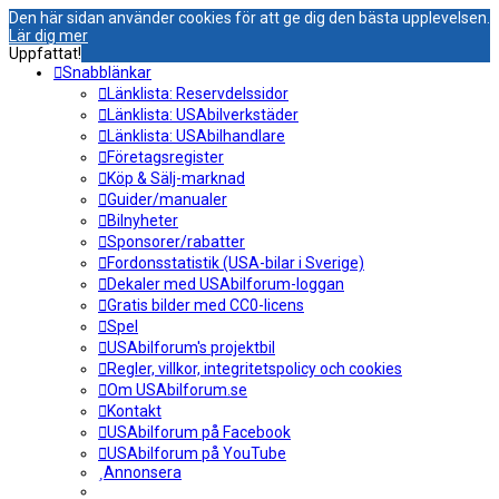
Den här sidan använder cookies för att ge dig den bästa upplevelsen.
Lär dig mer
Uppfattat!
Snabblänkar
Länklista: Reservdelssidor
Länklista: USAbilverkstäder
Länklista: USAbilhandlare
Företagsregister
Köp & Sälj-marknad
Guider/manualer
Bilnyheter
Sponsorer/rabatter
Fordonsstatistik (USA-bilar i Sverige)
Dekaler med USAbilforum-loggan
Gratis bilder med CC0-licens
Spel
USAbilforum's projektbil
Regler, villkor, integritetspolicy och cookies
Om USAbilforum.se
Kontakt
USAbilforum på Facebook
USAbilforum på YouTube
Annonsera