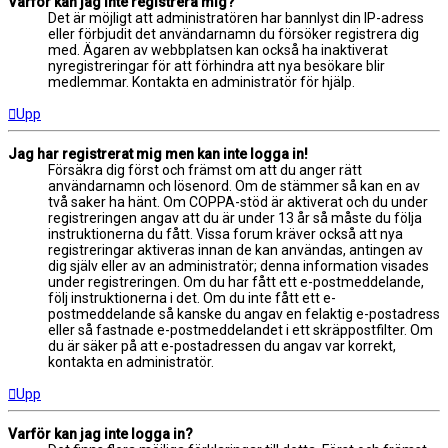
Varför kan jag inte registrera mig?
Det är möjligt att administratören har bannlyst din IP-adress
eller förbjudit det användarnamn du försöker registrera dig
med. Ägaren av webbplatsen kan också ha inaktiverat
nyregistreringar för att förhindra att nya besökare blir
medlemmar. Kontakta en administratör för hjälp.
Upp
Jag har registrerat mig men kan inte logga in!
Försäkra dig först och främst om att du anger rätt
användarnamn och lösenord. Om de stämmer så kan en av
två saker ha hänt. Om COPPA-stöd är aktiverat och du under
registreringen angav att du är under 13 år så måste du följa
instruktionerna du fått. Vissa forum kräver också att nya
registreringar aktiveras innan de kan användas, antingen av
dig själv eller av an administratör; denna information visades
under registreringen. Om du har fått ett e-postmeddelande,
följ instruktionerna i det. Om du inte fått ett e-
postmeddelande så kanske du angav en felaktig e-postadress
eller så fastnade e-postmeddelandet i ett skräppostfilter. Om
du är säker på att e-postadressen du angav var korrekt,
kontakta en administratör.
Upp
Varför kan jag inte logga in?