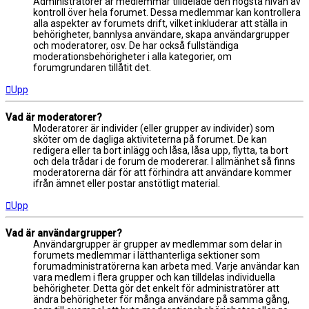
Administratörer är medlemmar tilldelade den högsta nivån av
kontroll över hela forumet. Dessa medlemmar kan kontrollera
alla aspekter av forumets drift, vilket inkluderar att ställa in
behörigheter, bannlysa användare, skapa användargrupper
och moderatorer, osv. De har också fullständiga
moderationsbehörigheter i alla kategorier, om
forumgrundaren tillåtit det.
Upp
Vad är moderatorer?
Moderatorer är individer (eller grupper av individer) som
sköter om de dagliga aktiviteterna på forumet. De kan
redigera eller ta bort inlägg och låsa, låsa upp, flytta, ta bort
och dela trådar i de forum de modererar. I allmänhet så finns
moderatorerna där för att förhindra att användare kommer
ifrån ämnet eller postar anstötligt material.
Upp
Vad är användargrupper?
Användargrupper är grupper av medlemmar som delar in
forumets medlemmar i lätthanterliga sektioner som
forumadministratörerna kan arbeta med. Varje användar kan
vara medlem i flera grupper och kan tilldelas individuella
behörigheter. Detta gör det enkelt för administratörer att
ändra behörigheter för många användare på samma gång,