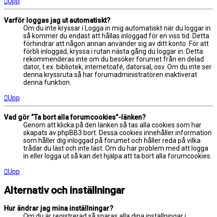
Upp
Varför loggas jag ut automatiskt?
Om du inte kryssar i Logga in mig automatiskt när du loggar in
så kommer du endast att hållas inloggad för en viss tid. Detta
förhindrar att någon annan använder sig av ditt konto. För att
förbli inloggad, kryssa i rutan nästa gång du loggar in. Detta
rekommenderas inte om du besöker forumet från en delad
dator, t.ex. bibliotek, internetcafé, datorsal, osv. Om du inte ser
denna kryssruta så har forumadministratören inaktiverat
denna funktion.
Upp
Vad gör “Ta bort alla forumcookies”-länken?
Genom att klicka på den länken så tas alla cookies som har
skapats av phpBB3 bort. Dessa cookies innehåller information
som håller dig inloggad på forumet och håller reda på vilka
trådar du läst och inte läst. Om du har problem med att logga
in eller logga ut så kan det hjälpa att ta bort alla forumcookies.
Upp
Alternativ och inställningar
Hur ändrar jag mina inställningar?
Om du är registrerad så sparas alla dina inställningar i