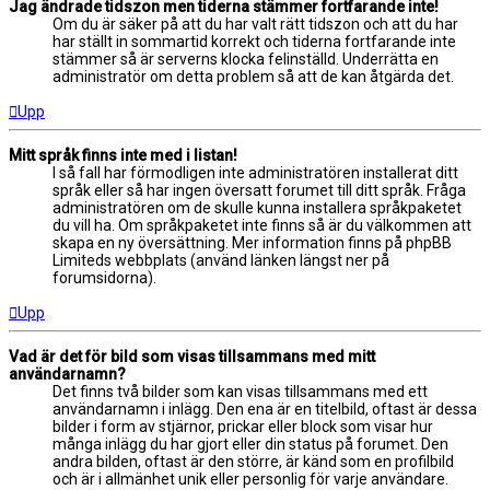
Jag ändrade tidszon men tiderna stämmer fortfarande inte!
Om du är säker på att du har valt rätt tidszon och att du har
har ställt in sommartid korrekt och tiderna fortfarande inte
stämmer så är serverns klocka felinställd. Underrätta en
administratör om detta problem så att de kan åtgärda det.
Upp
Mitt språk finns inte med i listan!
I så fall har förmodligen inte administratören installerat ditt
språk eller så har ingen översatt forumet till ditt språk. Fråga
administratören om de skulle kunna installera språkpaketet
du vill ha. Om språkpaketet inte finns så är du välkommen att
skapa en ny översättning. Mer information finns på phpBB
Limiteds webbplats (använd länken längst ner på
forumsidorna).
Upp
Vad är det för bild som visas tillsammans med mitt
användarnamn?
Det finns två bilder som kan visas tillsammans med ett
användarnamn i inlägg. Den ena är en titelbild, oftast är dessa
bilder i form av stjärnor, prickar eller block som visar hur
många inlägg du har gjort eller din status på forumet. Den
andra bilden, oftast är den större, är känd som en profilbild
och är i allmänhet unik eller personlig för varje användare.