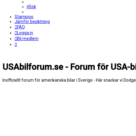
Sök
Stampioo
Jämför besiktning
FAQ
Logga in
Bli medlem
USAbilforum.se - Forum för USA-bi
Inofficiellt forum för amerikanska bilar i Sverige - Här snackar vi Dodg