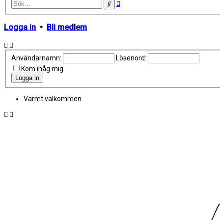
Avancerad
Sök
sökning
Logga in
•
Bli medlem
Användarnamn:
Lösenord:
Kom ihåg mig
Varmt välkommen