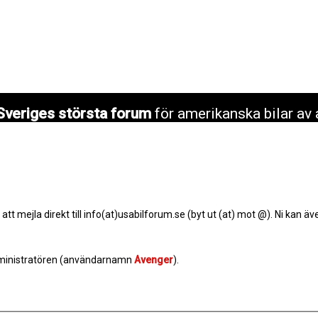
Sveriges största forum
för amerikanska bilar av 
 mejla direkt till info(at)usabilforum.se (byt ut (at) mot @). Ni kan äve
 administratören (användarnamn
Avenger
).