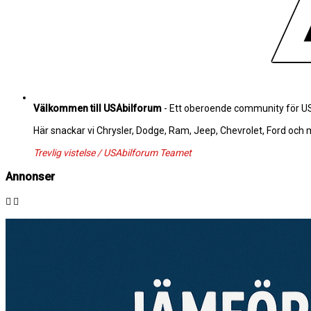
Välkommen till USAbilforum
- Ett oberoende community för USA
Här snackar vi Chrysler, Dodge, Ram, Jeep, Chevrolet, Ford och
Trevlig vistelse / USAbilforum Teamet
Annonser