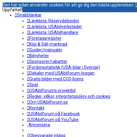
Den här sidan använder cookies för att ge dig den bästa upplevelsen.
Uppfattat!
Snabblänkar
Länklista: Reservdelssidor
Länklista: USAbilverkstäder
Länklista: USAbilhandlare
Företagsregister
Köp & Sälj-marknad
Guider/manualer
Bilnyheter
Sponsorer/rabatter
Fordonsstatistik (USA-bilar i Sverige)
Dekaler med USAbilforum-loggan
Gratis bilder med CC0-licens
Spel
USAbilforum's projektbil
Regler, villkor, integritetspolicy och cookies
Om USAbilforum.se
Kontakt
USAbilforum på Facebook
USAbilforum på YouTube
Annonsera
Obesvarade inlägg