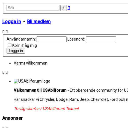
Avancerad
Sök
sökning
Logga in
•
Bli medlem
Användarnamn:
Lösenord:
Kom ihåg mig
Varmt välkommen
Välkommen till USAbilforum
- Ett oberoende community för USA
Här snackar vi Chrysler, Dodge, Ram, Jeep, Chevrolet, Ford och
Trevlig vistelse / USAbilforum Teamet
Annonser