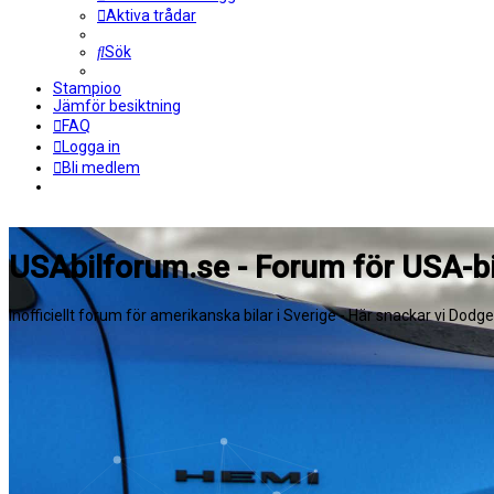
Aktiva trådar
Sök
Stampioo
Jämför besiktning
FAQ
Logga in
Bli medlem
USAbilforum.se - Forum för USA-bi
Inofficiellt forum för amerikanska bilar i Sverige - Här snackar vi Dodg