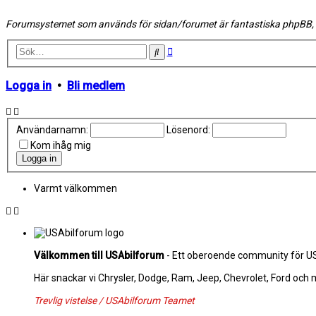
Forumsystemet som används för sidan/forumet är fantastiska phpBB,
Avancerad
Sök
sökning
Logga in
•
Bli medlem
Användarnamn:
Lösenord:
Kom ihåg mig
Varmt välkommen
Välkommen till USAbilforum
- Ett oberoende community för USA
Här snackar vi Chrysler, Dodge, Ram, Jeep, Chevrolet, Ford och
Trevlig vistelse / USAbilforum Teamet