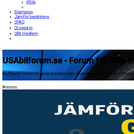
Sök
Stampioo
Jämför besiktning
FAQ
Logga in
Bli medlem
USAbilforum.se - Forum för USA-bi
Inofficiellt forum för amerikanska bilar i Sverige - Här snackar vi Dodg
Annons