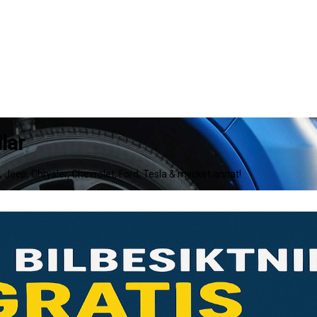
lar
e, Jeep, Chrysler, Chevrolet, Ford, Tesla & mycket annat!