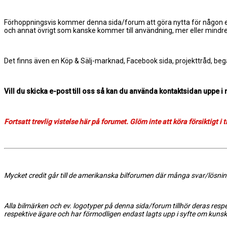
Förhoppningsvis kommer denna sida/forum att göra nytta för någon el
och annat övrigt som kanske kommer till användning, mer eller mindre
Det finns även en Köp & Sälj-marknad, Facebook sida, projekttråd, be
Vill du skicka e-post till oss så kan du använda kontaktsidan uppe i
Fortsatt trevlig vistelse här på forumet. Glöm inte att köra försiktigt i t
Mycket credit går till de amerikanska bilforumen där många svar/lösninga
Alla bilmärken och ev. logotyper på denna sida/forum tillhör deras respek
respektive ägare och har förmodligen endast lagts upp i syfte om kuns