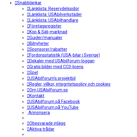
Snabblänkar
Länklista: Reservdelssidor
Länklista: USAbilverkstäder
Länklista: USAbilhandlare
Företagsregister
Köp & Sälj-marknad
Guider/manualer
Bilnyheter
Sponsorer/rabatter
Fordonsstatistik (USA-bilar i Sverige)
Dekaler med USAbilforum-loggan
Gratis bilder med CC0-licens
Spel
USAbilforum's projektbil
Regler, villkor, integritetspolicy och cookies
Om USAbilforum.se
Kontakt
USAbilforum på Facebook
USAbilforum på YouTube
Annonsera
Obesvarade inlägg
Aktiva trådar