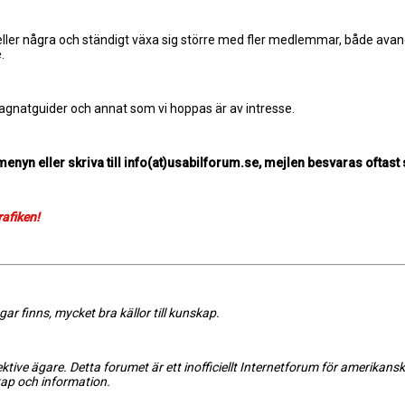
ler några och ständigt växa sig större med fler medlemmar, både avanc
.
gagnatguider och annat som vi hoppas är av intresse.
 menyn eller skriva till info(at)usabilforum.se, mejlen besvaras oftas
rafiken!
r finns, mycket bra källor till kunskap.
tive ägare. Detta forumet är ett inofficiellt Internetforum för amerikansk
kap och information.