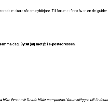
erade mekare såsom nybörjare. Till forumet finns även en del guider
t samma dag. Byt ut (at) mot @ i e-postadressen.
a bilar. Eventuellt lånade bilder som postas i foruminläggen tillhör deras