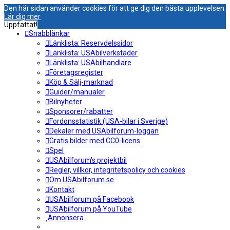
Den här sidan använder cookies för att ge dig den bästa upplevelsen.
Lär dig mer
Uppfattat!
Snabblänkar
Länklista: Reservdelssidor
Länklista: USAbilverkstäder
Länklista: USAbilhandlare
Företagsregister
Köp & Sälj-marknad
Guider/manualer
Bilnyheter
Sponsorer/rabatter
Fordonsstatistik (USA-bilar i Sverige)
Dekaler med USAbilforum-loggan
Gratis bilder med CC0-licens
Spel
USAbilforum's projektbil
Regler, villkor, integritetspolicy och cookies
Om USAbilforum.se
Kontakt
USAbilforum på Facebook
USAbilforum på YouTube
Annonsera