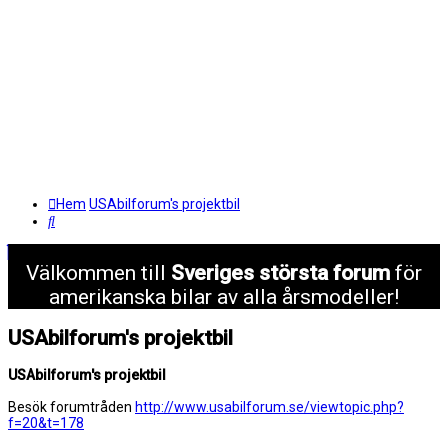
Hem
USAbilforum's projektbil
Sök
Välkommen till
Sveriges största forum
för
amerikanska bilar av alla årsmodeller!
USAbilforum's projektbil
USAbilforum's projektbil
Besök forumtråden
http://www.usabilforum.se/viewtopic.php?
f=20&t=178