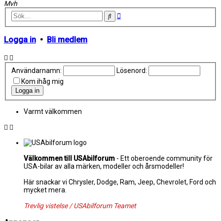
Mvh
Avancerad
Sök
sökning
Logga in
•
Bli medlem
Användarnamn:
Lösenord:
Kom ihåg mig
Varmt välkommen
Välkommen till USAbilforum
- Ett oberoende community för
USA-bilar av alla märken, modeller och årsmodeller!
Här snackar vi Chrysler, Dodge, Ram, Jeep, Chevrolet, Ford och
mycket mera.
Trevlig vistelse / USAbilforum Teamet