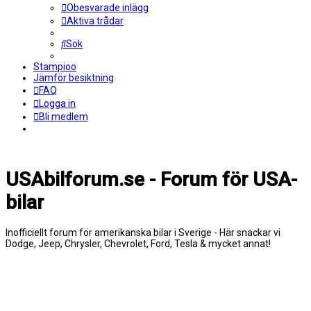
Obesvarade inlägg
Aktiva trådar
Sök
Stampioo
Jämför besiktning
FAQ
Logga in
Bli medlem
USAbilforum.se - Forum för USA-
bilar
Inofficiellt forum för amerikanska bilar i Sverige - Här snackar vi
Dodge, Jeep, Chrysler, Chevrolet, Ford, Tesla & mycket annat!