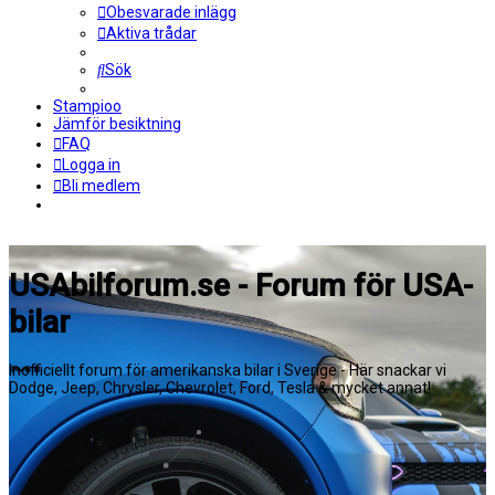
Obesvarade inlägg
Aktiva trådar
Sök
Stampioo
Jämför besiktning
FAQ
Logga in
Bli medlem
USAbilforum.se - Forum för USA-
bilar
Inofficiellt forum för amerikanska bilar i Sverige - Här snackar vi
Dodge, Jeep, Chrysler, Chevrolet, Ford, Tesla & mycket annat!