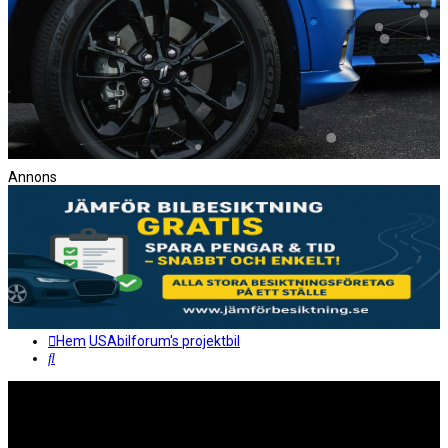
Annons
Hem
USAbilforum's projektbil
Sök