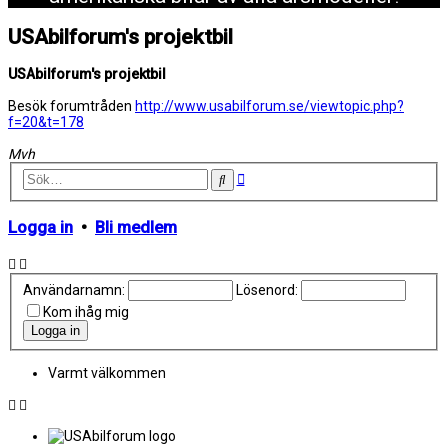
USAbilforum's projektbil
USAbilforum's projektbil
Besök forumtråden
http://www.usabilforum.se/viewtopic.php?
f=20&t=178
Mvh
Avancerad
Sök
sökning
Logga in
•
Bli medlem
Användarnamn:
Lösenord:
Kom ihåg mig
Varmt välkommen