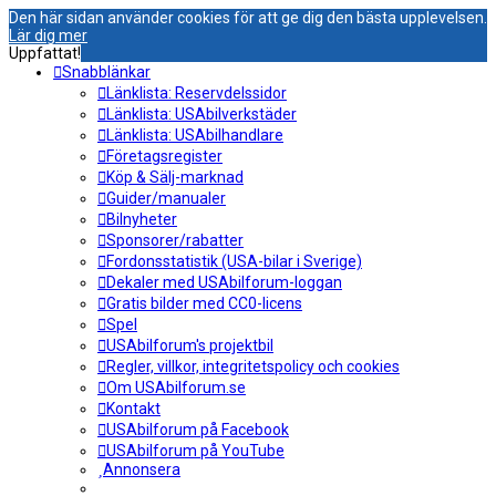
Den här sidan använder cookies för att ge dig den bästa upplevelsen.
Lär dig mer
Uppfattat!
Snabblänkar
Länklista: Reservdelssidor
Länklista: USAbilverkstäder
Länklista: USAbilhandlare
Företagsregister
Köp & Sälj-marknad
Guider/manualer
Bilnyheter
Sponsorer/rabatter
Fordonsstatistik (USA-bilar i Sverige)
Dekaler med USAbilforum-loggan
Gratis bilder med CC0-licens
Spel
USAbilforum's projektbil
Regler, villkor, integritetspolicy och cookies
Om USAbilforum.se
Kontakt
USAbilforum på Facebook
USAbilforum på YouTube
Annonsera