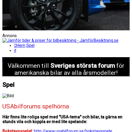
Annons
Hem
Spel
Sök
Välkommen till
Sveriges största forum
för
amerikanska bilar av alla årsmodeller!
Spel
USAbilforums spelhörna
Här finns lite roliga spel med "USA-tema" och bilar, ta gärna en
stunds vila och koppla av med lite spelande:
Bokstavsspelet:
http://www.usabilforum.se/bokstavsspele ...