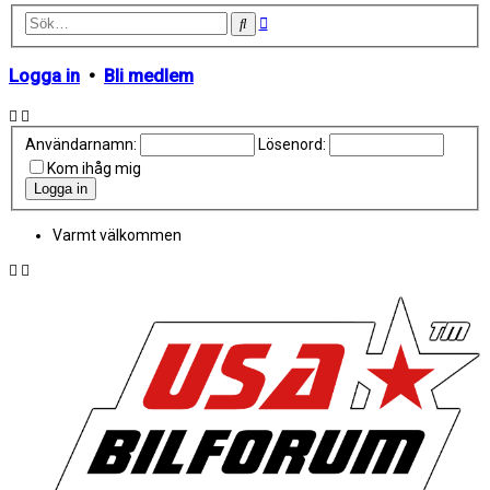
Avancerad
Sök
sökning
Logga in
•
Bli medlem
Användarnamn:
Lösenord:
Kom ihåg mig
Varmt välkommen