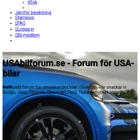
Sök
Jämför besiktning
Stampioo
FAQ
Logga in
Bli medlem
USAbilforum.se - Forum för USA-
bilar
Inofficiellt forum för amerikanska bilar i Sverige - Här snackar vi
Dodge, Jeep, Chrysler, Chevrolet, Ford, Tesla & mycket annat!