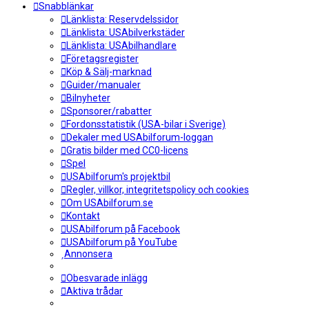
Snabblänkar
Länklista: Reservdelssidor
Länklista: USAbilverkstäder
Länklista: USAbilhandlare
Företagsregister
Köp & Sälj-marknad
Guider/manualer
Bilnyheter
Sponsorer/rabatter
Fordonsstatistik (USA-bilar i Sverige)
Dekaler med USAbilforum-loggan
Gratis bilder med CC0-licens
Spel
USAbilforum's projektbil
Regler, villkor, integritetspolicy och cookies
Om USAbilforum.se
Kontakt
USAbilforum på Facebook
USAbilforum på YouTube
Annonsera
Obesvarade inlägg
Aktiva trådar