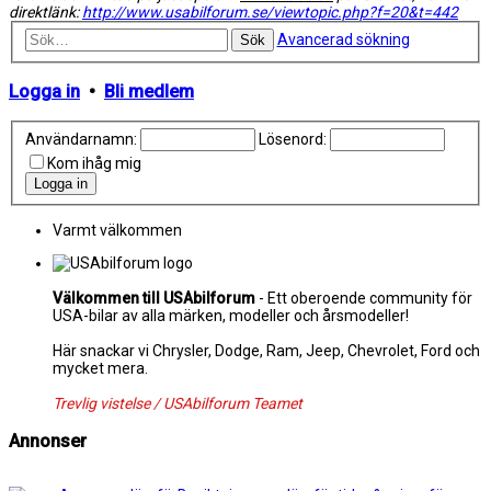
direktlänk:
http://www.usabilforum.se/viewtopic.php?f=20&t=442
Avancerad sökning
Sök
Logga in
•
Bli medlem
Användarnamn:
Lösenord:
Kom ihåg mig
Varmt välkommen
Välkommen till USAbilforum
- Ett oberoende community för
USA-bilar av alla märken, modeller och årsmodeller!
Här snackar vi Chrysler, Dodge, Ram, Jeep, Chevrolet, Ford och
mycket mera.
Trevlig vistelse / USAbilforum Teamet
Annonser