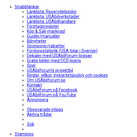
Snabblänkar
Länklista: Reservdelssidor
Länklista: USAbilverkstäder
Länklista: USAbilhandlare
Företagsregister
Köp & Sälj-marknad
Guider/manualer
Bilnyheter
Sponsorer/rabatter
Fordonsstatistik (USA-bilar i Sverige)
Dekaler med USAbilforum-loggan
Gratis bilder med CC0-licens
Spel
USAbilforum's projektbil
Regler, villkor, integritetspolicy och cookies
Om USAbilforum.se
Kontakt
USAbilforum på Facebook
USAbilforum på YouTube
Annonsera
Obesvarade inlägg
Aktiva trådar
Sök
Stampioo