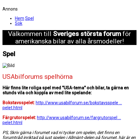
Annons
Hem
Spel
Sök
Välkommen till
Sveriges största forum
för
amerikanska bilar av alla årsmodeller!
Spel
USAbilforums spelhörna
Här finns lite roliga spel med "USA-tema" och bilar, ta gärna en
stunds vila och koppla av med lite spelande:
Bokstavsspelet:
http://www.usabilforum.se/bokstavsspele ...
pelet.html
Färgrutorspelet:
http://www.usabilforum.se/fargrutorspel ...
pelet.html
PS, Skriv gärna i forumet vad ni tycker om spelen, det finns en
forumtråd inriktad på just spelen i
Allmänt-delen
på forumet, här är en