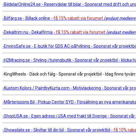
-BildelarOnline24.se - Reservdelar till bilar - Sponsrat med drift och und
-Bilfärg.se - Billack online -
få 15% rabatt via forumet
(endast medlemma
-Dekaltrim.nu - Dekalfirma -
få 15% rabatt via forumet
(endast medlemm
-EnviroSafe.se - E-butik för GDS AC-påfyllning - Sponsrat vår projektbil 
-H2Mracing.se - Styling-/tuningbutik - Sponsrat vår projektbil - klicka h
-KingWheels - Däck och fälg - Sponsrat vår projektbil - Idag finns tyvär
-Kustom Kolors / PaintbyKurta.com - Motivlackering - Sponsrat vår proje
-Mårtenssons Bil - Pickup Center SYD - Försäljning av nya amerikanska b
-ShopUSA.se - Egen adress i USA med frakt till Sverige - Sponsrat vår pr
-Showplate.se - Skyltar till din bil - Sponsrat vår projektbil -
få 10% raba