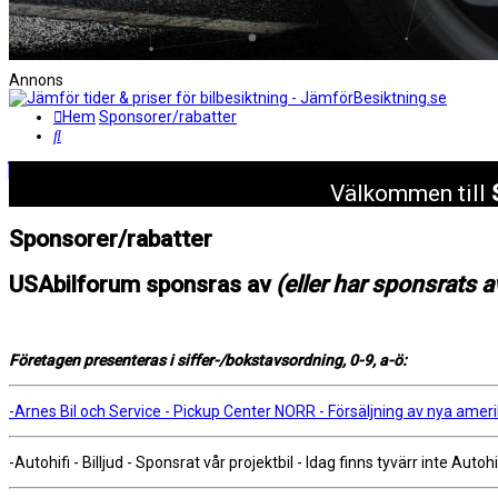
Annons
Hem
Sponsorer/rabatter
Sök
Välkommen till
Sponsorer/rabatter
USAbilforum sponsras av
(eller har sponsrats a
Företagen presenteras i siffer-/bokstavsordning, 0-9, a-ö:
-Arnes Bil och Service - Pickup Center NORR - Försäljning av nya amerik
-Autohifi - Billjud - Sponsrat vår projektbil - Idag finns tyvärr inte Autoh