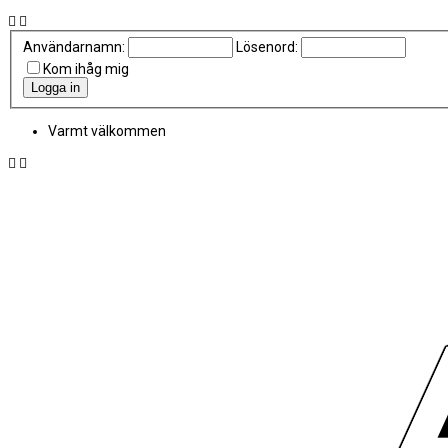
Användarnamn:
Lösenord:
Kom ihåg mig
Varmt välkommen