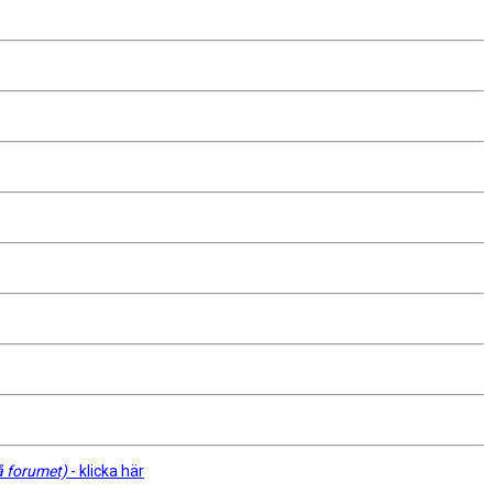
å forumet)
- klicka här