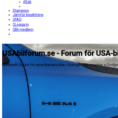
Sök
Stampioo
Jämför besiktning
FAQ
Logga in
Bli medlem
USAbilforum.se - Forum för USA-bi
Inofficiellt forum för amerikanska bilar i Sverige - Här snackar vi Dodg