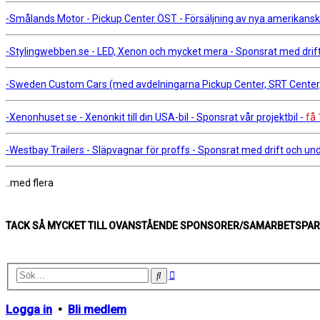
-Smålands Motor - Pickup Center ÖST - Försäljning av nya amerikanska 
-Stylingwebben.se - LED, Xenon och mycket mera - Sponsrat med drift 
-Sweden Custom Cars (med avdelningarna Pickup Center, SRT Center, A
-Xenonhuset.se - Xenonkit till din USA-bil - Sponsrat vår projektbil -
få 
-Westbay Trailers - Släpvagnar för proffs - Sponsrat med drift och unde
..med flera
TACK SÅ MYCKET TILL OVANSTÅENDE SPONSORER/SAMARBETSPART
Avancerad
Sök
sökning
Logga in
•
Bli medlem