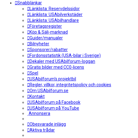
Snabblänkar
Länklista: Reservdelssidor
Länklista: USAbilverkstäder
Länklista: USAbilhandlare
Företagsregister
Köp & Sälj-marknad
Guider/manualer
Bilnyheter
Sponsorer/rabatter
Fordonsstatistik (USA-bilar i Sverige)
Dekaler med USAbilforum-loggan
Gratis bilder med CC0-licens
Spel
USAbilforum's projektbil
Regler, villkor, integritetspolicy och cookies
Om USAbilforum.se
Kontakt
USAbilforum på Facebook
USAbilforum på YouTube
Annonsera
Obesvarade inlägg
Aktiva trådar