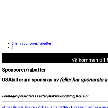
Hem
Sponsorer/rabatter
Sök
Välkommen till
Sponsorer/rabatter
USAbilforum sponsras av
(eller har sponsrats a
Företagen presenteras i siffer-/bokstavsordning, 0-9, a-ö:
-Arnes Bil och Service - Pickup Center NORR - Försäljning av nya amerik