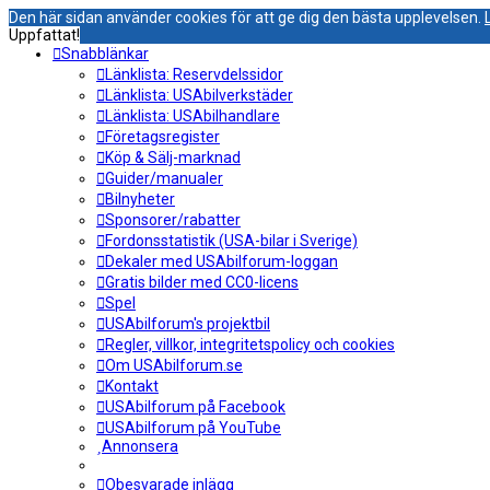
Den här sidan använder cookies för att ge dig den bästa upplevelsen.
Uppfattat!
Snabblänkar
Länklista: Reservdelssidor
Länklista: USAbilverkstäder
Länklista: USAbilhandlare
Företagsregister
Köp & Sälj-marknad
Guider/manualer
Bilnyheter
Sponsorer/rabatter
Fordonsstatistik (USA-bilar i Sverige)
Dekaler med USAbilforum-loggan
Gratis bilder med CC0-licens
Spel
USAbilforum's projektbil
Regler, villkor, integritetspolicy och cookies
Om USAbilforum.se
Kontakt
USAbilforum på Facebook
USAbilforum på YouTube
Annonsera
Obesvarade inlägg