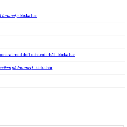
å forumet)
- klicka här
srat med drift och underhåll - klicka här
 medlem på forumet)
- klicka här