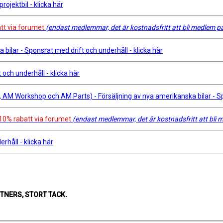
ojektbil - klicka här
tt via forumet
(endast medlemmar, det är kostnadsfritt att bli medlem p
bilar - Sponsrat med drift och underhåll - klicka här
och underhåll - klicka här
M Workshop och AM Parts) - Försäljning av nya amerikanska bilar - Spon
10% rabatt via forumet
(endast medlemmar, det är kostnadsfritt att bli
rhåll - klicka här
NERS, STORT TACK.