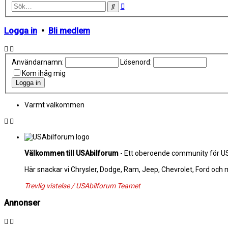
Avancerad
Sök
sökning
Logga in
•
Bli medlem
Användarnamn:
Lösenord:
Kom ihåg mig
Varmt välkommen
Välkommen till USAbilforum
- Ett oberoende community för USA
Här snackar vi Chrysler, Dodge, Ram, Jeep, Chevrolet, Ford och
Trevlig vistelse / USAbilforum Teamet
Annonser