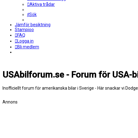
Aktiva trådar
Sök
Jämför besiktning
Stampioo
FAQ
Logga in
Bli medlem
USAbilforum.se - Forum för USA-bi
Inofficiellt forum för amerikanska bilar i Sverige - Här snackar vi Dodg
Annons