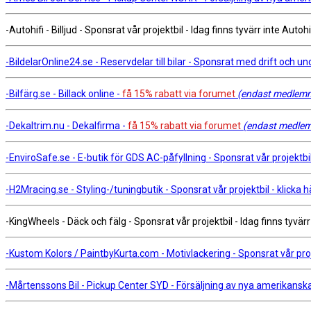
-Autohifi - Billjud - Sponsrat vår projektbil - Idag finns tyvärr inte Autoh
-BildelarOnline24.se - Reservdelar till bilar - Sponsrat med drift och und
-Bilfärg.se - Billack online -
få 15% rabatt via forumet
(endast medlemma
-Dekaltrim.nu - Dekalfirma -
få 15% rabatt via forumet
(endast medlemm
-EnviroSafe.se - E-butik för GDS AC-påfyllning - Sponsrat vår projektbil 
-H2Mracing.se - Styling-/tuningbutik - Sponsrat vår projektbil - klicka h
-KingWheels - Däck och fälg - Sponsrat vår projektbil - Idag finns tyvär
-Kustom Kolors / PaintbyKurta.com - Motivlackering - Sponsrat vår proje
-Mårtenssons Bil - Pickup Center SYD - Försäljning av nya amerikanska b