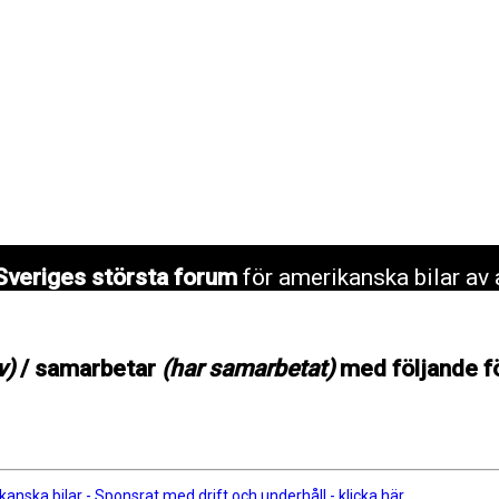
Sveriges största forum
för amerikanska bilar av 
v)
/ samarbetar
(har samarbetat)
med följande f
anska bilar - Sponsrat med drift och underhåll - klicka här