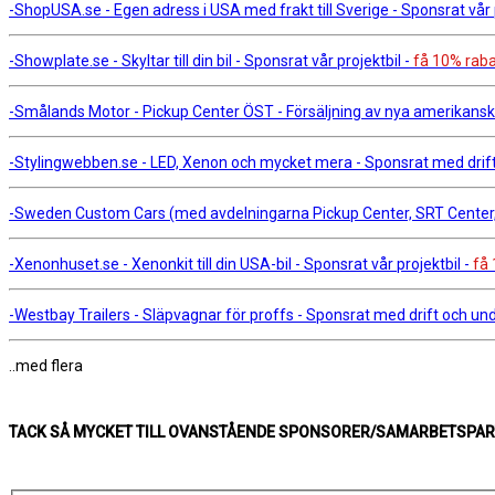
-ShopUSA.se - Egen adress i USA med frakt till Sverige - Sponsrat vår pr
-Showplate.se - Skyltar till din bil - Sponsrat vår projektbil -
få 10% raba
-Smålands Motor - Pickup Center ÖST - Försäljning av nya amerikanska 
-Stylingwebben.se - LED, Xenon och mycket mera - Sponsrat med drift 
-Sweden Custom Cars (med avdelningarna Pickup Center, SRT Center, A
-Xenonhuset.se - Xenonkit till din USA-bil - Sponsrat vår projektbil -
få 
-Westbay Trailers - Släpvagnar för proffs - Sponsrat med drift och unde
..med flera
TACK SÅ MYCKET TILL OVANSTÅENDE SPONSORER/SAMARBETSPART