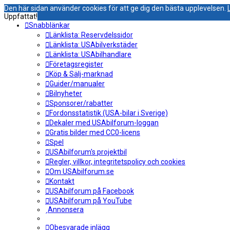
Den här sidan använder cookies för att ge dig den bästa upplevelsen.
Uppfattat!
Snabblänkar
Länklista: Reservdelssidor
Länklista: USAbilverkstäder
Länklista: USAbilhandlare
Företagsregister
Köp & Sälj-marknad
Guider/manualer
Bilnyheter
Sponsorer/rabatter
Fordonsstatistik (USA-bilar i Sverige)
Dekaler med USAbilforum-loggan
Gratis bilder med CC0-licens
Spel
USAbilforum's projektbil
Regler, villkor, integritetspolicy och cookies
Om USAbilforum.se
Kontakt
USAbilforum på Facebook
USAbilforum på YouTube
Annonsera
Obesvarade inlägg