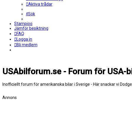
Aktiva trådar
Sök
Stampioo
Jämför besiktning
FAQ
Logga in
Bli medlem
USAbilforum.se - Forum för USA-bi
Inofficiellt forum för amerikanska bilar i Sverige - Här snackar vi Dodg
Annons