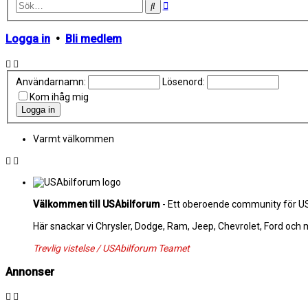
Avancerad
Sök
sökning
Logga in
•
Bli medlem
Användarnamn:
Lösenord:
Kom ihåg mig
Varmt välkommen
Välkommen till USAbilforum
- Ett oberoende community för USA
Här snackar vi Chrysler, Dodge, Ram, Jeep, Chevrolet, Ford och
Trevlig vistelse / USAbilforum Teamet
Annonser