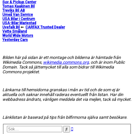
Suv & Pickup Center
Tomas Kaakinen Bil
Treviks Bil AB
Umeå Van Service
USA Bilar i Centrum
USA-Bilar Mariestad
Uvefalk Bil
⇐
CARFAX Trusted Dealer
Vette Småland
World Wide Motors
Yesterday Cars
Bilden här på sidan är ett montage och bilderna är hämtade från
Wikimedia Commons,
wikimedia.commons.org
, och är inom Public
Domain. Tack så jättemycket till alla som bidrar till Wikimedia
Commons projektet.
Länkarna till hemsidorna granskas i mån av tid och de som ej är
aktuella och saknar innehåll raderas eventuellt från listan. Har din
webbadress ändrats, vänligen meddela det via mejlen, tack så mycket.
Länklistan är baserad på tips från bilfirmorna själva samt besökare.
Avancerad
Sök
sökning