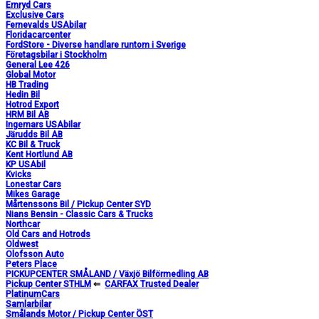
Ernryd Cars
Exclusive Cars
Fernevalds USAbilar
Floridacarcenter
FordStore - Diverse handlare runtom i Sverige
Företagsbilar i Stockholm
General Lee 426
Global Motor
HB Trading
Hedin Bil
Hotrod Export
HRM Bil AB
Ingemars USAbilar
Järudds Bil AB
KC Bil & Truck
Kent Hortlund AB
KP USAbil
Kvicks
Lonestar Cars
Mikes Garage
Mårtenssons Bil / Pickup Center SYD
Nians Bensin - Classic Cars & Trucks
Northcar
Old Cars and Hotrods
Oldwest
Olofsson Auto
Peters Place
PICKUPCENTER SMÅLAND / Växjö Bilförmedling AB
Pickup Center STHLM
⇐
CARFAX Trusted Dealer
PlatinumCars
Samlarbilar
Smålands Motor / Pickup Center ÖST