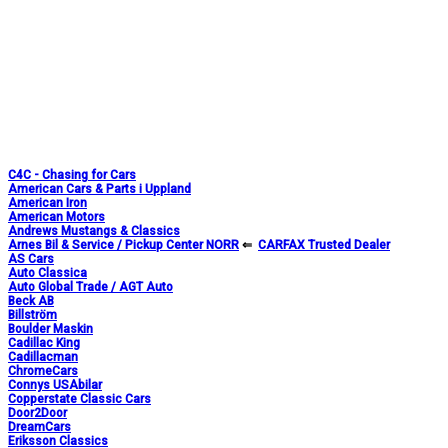
C4C - Chasing for Cars
American Cars & Parts i Uppland
American Iron
American Motors
Andrews Mustangs & Classics
Arnes Bil & Service / Pickup Center NORR
⇐
CARFAX Trusted Dealer
AS Cars
Auto Classica
Auto Global Trade / AGT Auto
Beck AB
Billström
Boulder Maskin
Cadillac King
Cadillacman
ChromeCars
Connys USAbilar
Copperstate Classic Cars
Door2Door
DreamCars
Eriksson Classics