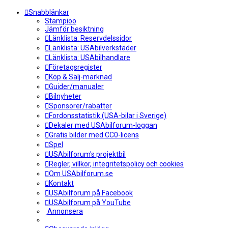
Snabblänkar
Stampioo
Jämför besiktning
Länklista: Reservdelssidor
Länklista: USAbilverkstäder
Länklista: USAbilhandlare
Företagsregister
Köp & Sälj-marknad
Guider/manualer
Bilnyheter
Sponsorer/rabatter
Fordonsstatistik (USA-bilar i Sverige)
Dekaler med USAbilforum-loggan
Gratis bilder med CC0-licens
Spel
USAbilforum's projektbil
Regler, villkor, integritetspolicy och cookies
Om USAbilforum.se
Kontakt
USAbilforum på Facebook
USAbilforum på YouTube
Annonsera