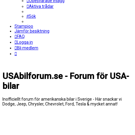
Obesvarade inlägg
Aktiva trådar
Sök
Stampioo
Jämför besiktning
FAQ
Logga in
Bli medlem
USAbilforum.se - Forum för USA-
bilar
Inofficiellt forum för amerikanska bilar i Sverige - Här snackar vi
Dodge, Jeep, Chrysler, Chevrolet, Ford, Tesla & mycket annat!