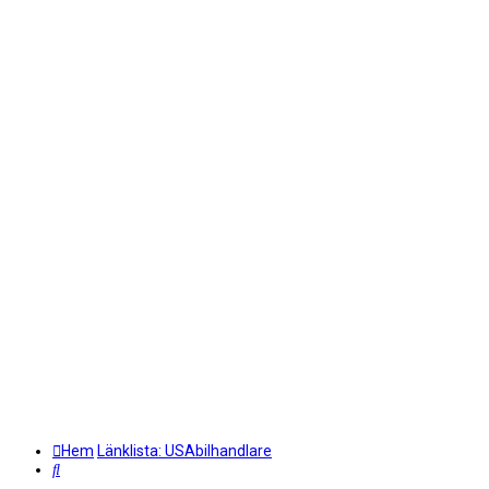
Hem
Länklista: USAbilhandlare
Sök