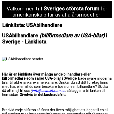
Välkommen till
Sveriges största forum
för
amerikanska bilar av alla årsmodeller!
Länklista: USAbilhandlare
USAbilhandlare
(bilförmedlare av USA-bilar)
i
Sverige - Länklista
Här är en länklista över många av de bilhandlare eller
bilförmedlare som säljer USA-bilar i Sverige
, både nyare moderna
bilar till äldre jänkare/amerikanare. Önskar du att ditt företag finns
med här, eller vill du som besökare tipsa om en bilhandlare? Skicka
då ett mejl till oss
(
info@usabilforum.se
)
så lägger vi till länken till
hemsidan.
Givetvis är det kostnadsfritt.
Bredvid varje bilfirma så finns det även möjlighet att lägga till en till
två punkter med intressant information, exempelvis när företaget