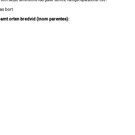
som skiljer, åtminstone vad gäller service, vanliga reparationer osv.!
as bort.
samt orten bredvid (inom parentes):