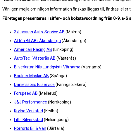
Notera dock att de flesta bilverkstäder bör åta sig USA-bilar då det inte är så mycket 
Vänligen mejla om någon information önskas läggas till, ändras, eller t
Företagen presenteras i siffer- och bokstavsordning från 0-9, a-ö 
3xLarsson Auto-Service AB
(Malmö)
Aftén Bil AB i Åkersberga
(Åkersberga)
American Racing AB
(Linköping)
AutoTec i Västerås AB
(Västerås)
Bilverkstan Nils Lundqvist i Värnamo
(Värnamo)
Boulder Maskin AB
(Spånga)
Danielssons Bilservice
(Färingsö, Ekerö)
Forspeed AB
(Mellerud)
J&J Performance
(Norrköping)
Krylbo Verkstad
(Krylbo)
Lillis Bilverkstad
(Helsingborg)
Norrorts Bil & Van
(Järfälla)