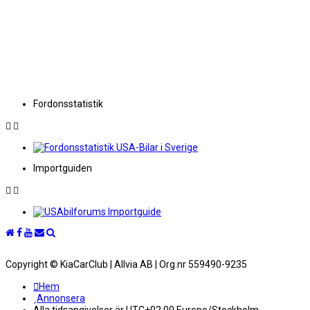
Fordonsstatistik
Importguiden
Copyright © KiaCarClub | Allvia AB | Org.nr 559490-9235
Hem
Annonsera
Alla tidsangivelser är UTC+02:00 Europe/Stockholm