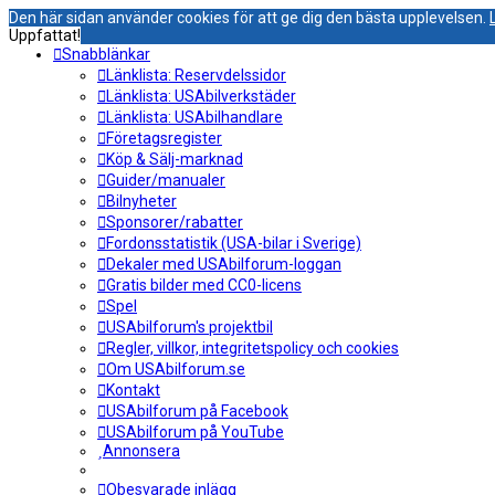
Den här sidan använder cookies för att ge dig den bästa upplevelsen.
Uppfattat!
Snabblänkar
Länklista: Reservdelssidor
Länklista: USAbilverkstäder
Länklista: USAbilhandlare
Företagsregister
Köp & Sälj-marknad
Guider/manualer
Bilnyheter
Sponsorer/rabatter
Fordonsstatistik (USA-bilar i Sverige)
Dekaler med USAbilforum-loggan
Gratis bilder med CC0-licens
Spel
USAbilforum's projektbil
Regler, villkor, integritetspolicy och cookies
Om USAbilforum.se
Kontakt
USAbilforum på Facebook
USAbilforum på YouTube
Annonsera
Obesvarade inlägg