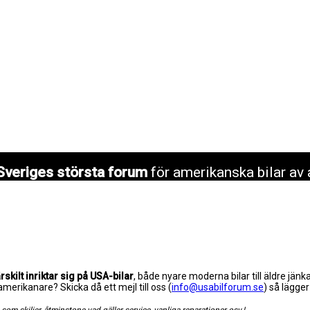
Sveriges största forum
för amerikanska bilar av 
skilt inriktar sig på USA-bilar
, både nyare moderna bilar till äldre jänk
ikanare? Skicka då ett mejl till oss (
info@usabilforum.se
) så lägger