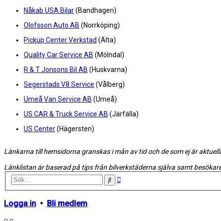
Nåkab USA Bilar
(Bandhagen)
Olofsson Auto AB
(Norrköping)
Pickup Center Verkstad
(Älta)
Quality Car Service AB
(Mölndal)
R & T Jonsons Bil AB
(Huskvarna)
Segerstads V8 Service
(Vålberg)
Umeå Van Service AB
(Umeå)
US CAR & Truck Service AB
(Järfälla)
US Center
(Hägersten)
Länkarna till hemsidorna granskas i mån av tid och de som ej är aktuell
Länklistan är baserad på tips från bilverkstäderna själva samt besökare
Avancerad
Sök
sökning
Logga in
•
Bli medlem