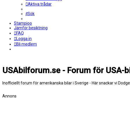
Aktiva trådar
Sök
Stampioo
Jämför besiktning
FAQ
Logga in
Bli medlem
USAbilforum.se - Forum för USA-bi
Inofficiellt forum för amerikanska bilar i Sverige - Här snackar vi Dodg
Annons