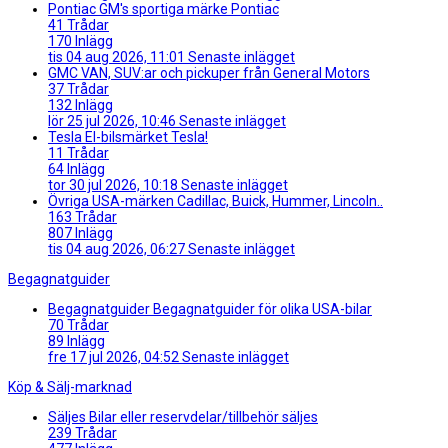
Pontiac
GM's sportiga märke Pontiac
41
Trådar
170
Inlägg
tis 04 aug 2026, 11:01
Senaste inlägget
GMC
VAN, SUV:ar och pickuper från General Motors
37
Trådar
132
Inlägg
lör 25 jul 2026, 10:46
Senaste inlägget
Tesla
El-bilsmärket Tesla!
11
Trådar
64
Inlägg
tor 30 jul 2026, 10:18
Senaste inlägget
Övriga USA-märken
Cadillac, Buick, Hummer, Lincoln..
163
Trådar
807
Inlägg
tis 04 aug 2026, 06:27
Senaste inlägget
Begagnatguider
Begagnatguider
Begagnatguider för olika USA-bilar
70
Trådar
89
Inlägg
fre 17 jul 2026, 04:52
Senaste inlägget
Köp & Sälj-marknad
Säljes
Bilar eller reservdelar/tillbehör säljes
239
Trådar