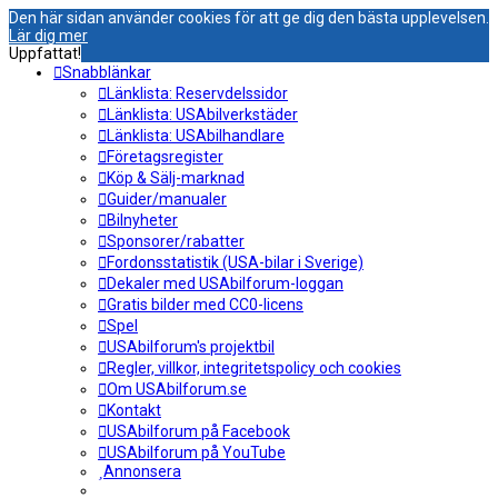
Den här sidan använder cookies för att ge dig den bästa upplevelsen.
Lär dig mer
Uppfattat!
Snabblänkar
Länklista: Reservdelssidor
Länklista: USAbilverkstäder
Länklista: USAbilhandlare
Företagsregister
Köp & Sälj-marknad
Guider/manualer
Bilnyheter
Sponsorer/rabatter
Fordonsstatistik (USA-bilar i Sverige)
Dekaler med USAbilforum-loggan
Gratis bilder med CC0-licens
Spel
USAbilforum's projektbil
Regler, villkor, integritetspolicy och cookies
Om USAbilforum.se
Kontakt
USAbilforum på Facebook
USAbilforum på YouTube
Annonsera