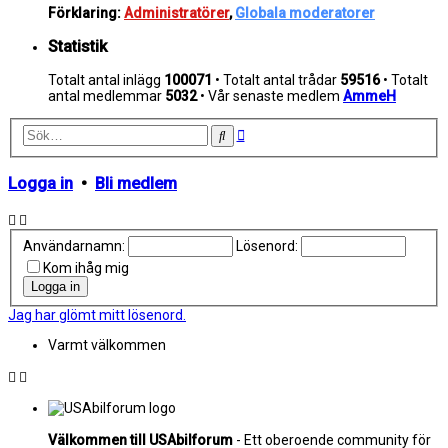
Förklaring:
Administratörer
,
Globala moderatorer
Statistik
Totalt antal inlägg
100071
• Totalt antal trådar
59516
• Totalt
antal medlemmar
5032
• Vår senaste medlem
AmmeH
Avancerad
Sök
sökning
Logga in
•
Bli medlem
Användarnamn:
Lösenord:
Kom ihåg mig
Jag har glömt mitt lösenord.
Varmt välkommen
Välkommen till USAbilforum
- Ett oberoende community för