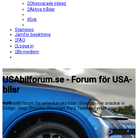
Obesvarade inlägg
Aktiva trådar
Sök
Stampioo
Jämför besiktning
FAQ
Logga in
Bli medlem
USAbilforum.se - Forum för USA-
bilar
Inofficiellt forum för amerikanska bilar i Sverige - Här snackar vi
Dodge, Jeep, Chrysler, Chevrolet, Ford, Tesla & mycket annat!