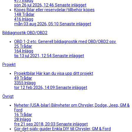
477
Inlägg
sön 26 jul 2026, 12:46
Senaste inlägget
Köpes
Bilar eller reservdelar/tillbehör köpes
148
Trådar
416
Inlägg
mån 03 aug 2026, 05:10
Senaste inlägget
Bildiagnostik OBD/OBD2
OBD 1-2 etc.
Generell bildiagnostik med OBD/OBD2 osv.
25
Trådar
164
Inlägg
tis 13 jul 2021, 12:54
Senaste inlägget
Projekt
Projektbilar
Här kan du visa upp ditt projekt
49
Trådar
3355
Inlägg
tor 12 feb 2026, 14:09
Senaste inlägget
Övrigt
Nyheter (USA-bilar)
Bilnyheter om Chrysler, Dodge, Jeep, GM &
Ford
16
Trådar
28
Inlägg
fre 21 sep 2018, 20:03
Senaste inlägget
Gör-det-själv-guider
Enkla DIY till Chrysler, GM & Ford