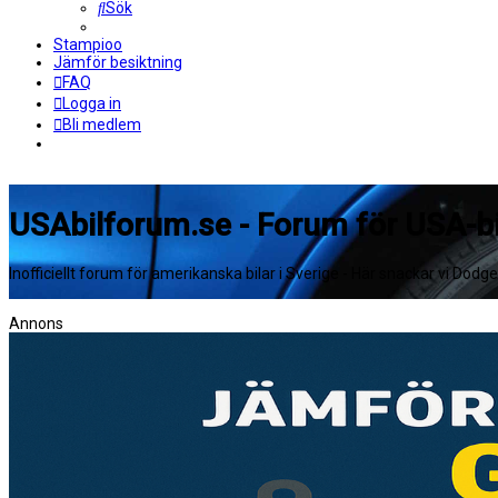
Sök
Stampioo
Jämför besiktning
FAQ
Logga in
Bli medlem
USAbilforum.se - Forum för USA-bi
Inofficiellt forum för amerikanska bilar i Sverige - Här snackar vi Dodg
Annons