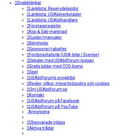
Snabblänkar
Länklista: Reservdelssidor
Länklista: USAbilverkstäder
Länklista: USAbilhandlare
Företagsregister
Köp & Sälj-marknad
Guider/manualer
Bilnyheter
Sponsorer/rabatter
Fordonsstatistik (USA-bilar i Sverige)
Dekaler med USAbilforum-loggan
Gratis bilder med CC0-licens
Spel
USAbilforum's projektbil
Regler, villkor, integritetspolicy och cookies
Om USAbilforum.se
Kontakt
USAbilforum på Facebook
USAbilforum på YouTube
Annonsera
Obesvarade inlägg
Aktiva trådar