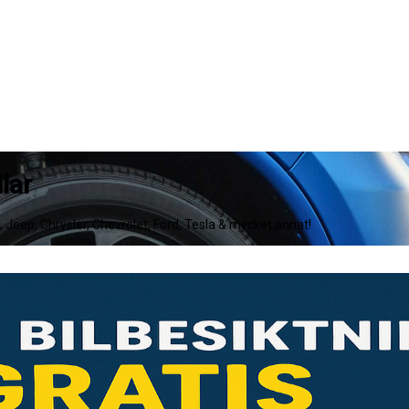
lar
e, Jeep, Chrysler, Chevrolet, Ford, Tesla & mycket annat!