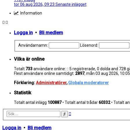
tor 06 aug 2026, 09:23
Senaste inlägget
Information
Logga in
•
Bli medlem
Användarnamn:
Lösenord:
Vilka är online
Totalt
733
användare online: :: 5 registrerade, 0 dolda and 728
Flest användare online samtidigt:
2897
, mån 03 aug 2026, 10:05
Förklaring:
Administratörer
,
Globala moderatorer
Statistik
Totalt antal inlägg
100887
• Totalt antal trådar
60332
• Totalt 
Avancerad
Sök
sökning
Logga in
•
Bli medlem