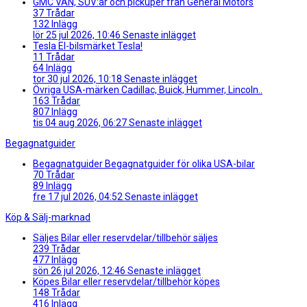
GMC
VAN, SUV:ar och pickuper från General Motors
37
Trådar
132
Inlägg
lör 25 jul 2026, 10:46
Senaste inlägget
Tesla
El-bilsmärket Tesla!
11
Trådar
64
Inlägg
tor 30 jul 2026, 10:18
Senaste inlägget
Övriga USA-märken
Cadillac, Buick, Hummer, Lincoln..
163
Trådar
807
Inlägg
tis 04 aug 2026, 06:27
Senaste inlägget
Begagnatguider
Begagnatguider
Begagnatguider för olika USA-bilar
70
Trådar
89
Inlägg
fre 17 jul 2026, 04:52
Senaste inlägget
Köp & Sälj-marknad
Säljes
Bilar eller reservdelar/tillbehör säljes
239
Trådar
477
Inlägg
sön 26 jul 2026, 12:46
Senaste inlägget
Köpes
Bilar eller reservdelar/tillbehör köpes
148
Trådar
416
Inlägg