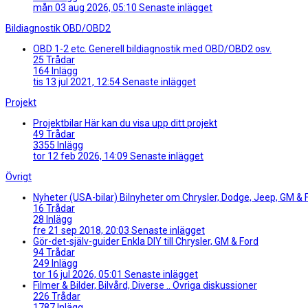
mån 03 aug 2026, 05:10
Senaste inlägget
Bildiagnostik OBD/OBD2
OBD 1-2 etc.
Generell bildiagnostik med OBD/OBD2 osv.
25
Trådar
164
Inlägg
tis 13 jul 2021, 12:54
Senaste inlägget
Projekt
Projektbilar
Här kan du visa upp ditt projekt
49
Trådar
3355
Inlägg
tor 12 feb 2026, 14:09
Senaste inlägget
Övrigt
Nyheter (USA-bilar)
Bilnyheter om Chrysler, Dodge, Jeep, GM & 
16
Trådar
28
Inlägg
fre 21 sep 2018, 20:03
Senaste inlägget
Gör-det-själv-guider
Enkla DIY till Chrysler, GM & Ford
94
Trådar
249
Inlägg
tor 16 jul 2026, 05:01
Senaste inlägget
Filmer & Bilder, Bilvård, Diverse ..
Övriga diskussioner
226
Trådar
1787
Inlägg