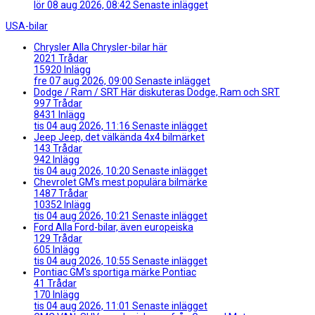
lör 08 aug 2026, 08:42
Senaste inlägget
USA-bilar
Chrysler
Alla Chrysler-bilar här
2021
Trådar
15920
Inlägg
fre 07 aug 2026, 09:00
Senaste inlägget
Dodge / Ram / SRT
Här diskuteras Dodge, Ram och SRT
997
Trådar
8431
Inlägg
tis 04 aug 2026, 11:16
Senaste inlägget
Jeep
Jeep, det välkända 4x4 bilmärket
143
Trådar
942
Inlägg
tis 04 aug 2026, 10:20
Senaste inlägget
Chevrolet
GM's mest populära bilmärke
1487
Trådar
10352
Inlägg
tis 04 aug 2026, 10:21
Senaste inlägget
Ford
Alla Ford-bilar, även europeiska
129
Trådar
605
Inlägg
tis 04 aug 2026, 10:55
Senaste inlägget
Pontiac
GM's sportiga märke Pontiac
41
Trådar
170
Inlägg
tis 04 aug 2026, 11:01
Senaste inlägget