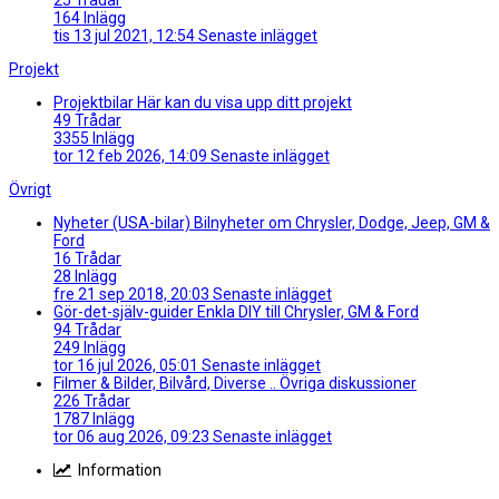
164
Inlägg
tis 13 jul 2021, 12:54
Senaste inlägget
Projekt
Projektbilar
Här kan du visa upp ditt projekt
49
Trådar
3355
Inlägg
tor 12 feb 2026, 14:09
Senaste inlägget
Övrigt
Nyheter (USA-bilar)
Bilnyheter om Chrysler, Dodge, Jeep, GM &
Ford
16
Trådar
28
Inlägg
fre 21 sep 2018, 20:03
Senaste inlägget
Gör-det-själv-guider
Enkla DIY till Chrysler, GM & Ford
94
Trådar
249
Inlägg
tor 16 jul 2026, 05:01
Senaste inlägget
Filmer & Bilder, Bilvård, Diverse ..
Övriga diskussioner
226
Trådar
1787
Inlägg
tor 06 aug 2026, 09:23
Senaste inlägget
Information