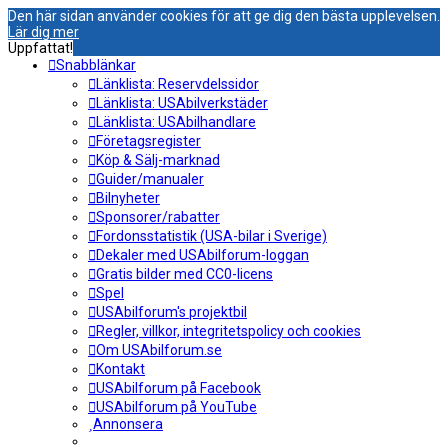
Den här sidan använder cookies för att ge dig den bästa upplevelsen.
Lär dig mer
Uppfattat!
Snabblänkar
Länklista: Reservdelssidor
Länklista: USAbilverkstäder
Länklista: USAbilhandlare
Företagsregister
Köp & Sälj-marknad
Guider/manualer
Bilnyheter
Sponsorer/rabatter
Fordonsstatistik (USA-bilar i Sverige)
Dekaler med USAbilforum-loggan
Gratis bilder med CC0-licens
Spel
USAbilforum's projektbil
Regler, villkor, integritetspolicy och cookies
Om USAbilforum.se
Kontakt
USAbilforum på Facebook
USAbilforum på YouTube
Annonsera