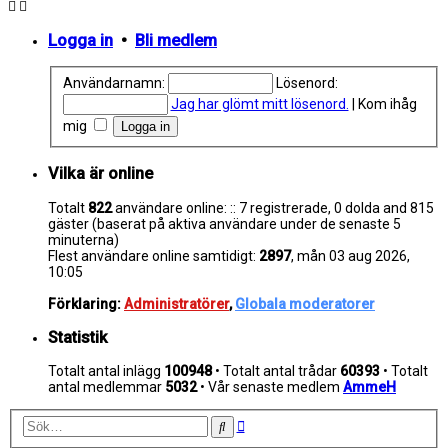
Logga in
•
Bli medlem
Användarnamn:
Lösenord:
Jag har glömt mitt lösenord.
|
Kom ihåg
mig
Vilka är online
Totalt
822
användare online: :: 7 registrerade, 0 dolda and 815
gäster (baserat på aktiva användare under de senaste 5
minuterna)
Flest användare online samtidigt:
2897
, mån 03 aug 2026,
10:05
Förklaring:
Administratörer
,
Globala moderatorer
Statistik
Totalt antal inlägg
100948
• Totalt antal trådar
60393
• Totalt
antal medlemmar
5032
• Vår senaste medlem
AmmeH
Avancerad
Sök
sökning