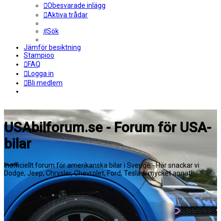
Obesvarade inlägg
Aktiva trådar
Sök
Jämför besiktning
Stampioo
FAQ
Logga in
Bli medlem
USAbilforum.se - Forum för USA-
bilar
Inofficiellt forum för amerikanska bilar i Sverige - Här snackar vi
Dodge, Jeep, Chrysler, Chevrolet, Ford, Tesla & mycket annat!