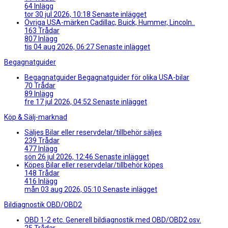
64
Inlägg
tor 30 jul 2026, 10:18
Senaste inlägget
Övriga USA-märken
Cadillac, Buick, Hummer, Lincoln..
163
Trådar
807
Inlägg
tis 04 aug 2026, 06:27
Senaste inlägget
Begagnatguider
Begagnatguider
Begagnatguider för olika USA-bilar
70
Trådar
89
Inlägg
fre 17 jul 2026, 04:52
Senaste inlägget
Köp & Sälj-marknad
Säljes
Bilar eller reservdelar/tillbehör säljes
239
Trådar
477
Inlägg
sön 26 jul 2026, 12:46
Senaste inlägget
Köpes
Bilar eller reservdelar/tillbehör köpes
148
Trådar
416
Inlägg
mån 03 aug 2026, 05:10
Senaste inlägget
Bildiagnostik OBD/OBD2
OBD 1-2 etc.
Generell bildiagnostik med OBD/OBD2 osv.
25
Trådar