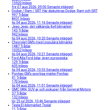
15920
Inlägg
fre 07 aug 2026, 09:00
Senaste inlägget
Dodge / Ram / SRT
Här diskuteras Dodge, Ram och SRT
997
Trådar
8431
Inlägg
tis 04 aug 2026, 11:16
Senaste inlägget
Jeep
Jeep, det välkända 4x4 bilmärket
143
Trådar
942
Inlägg
tis 04 aug 2026, 10:20
Senaste inlägget
Chevrolet
GM's mest populära bilmärke
1487
Trådar
10352
Inlägg
tis 04 aug 2026, 10:21
Senaste inlägget
Ford
Alla Ford-bilar, även europeiska
129
Trådar
605
Inlägg
tis 04 aug 2026, 10:55
Senaste inlägget
Pontiac
GM's sportiga märke Pontiac
41
Trådar
170
Inlägg
tis 04 aug 2026, 11:01
Senaste inlägget
GMC
VAN, SUV:ar och pickuper från General Motors
37
Trådar
132
Inlägg
lör 25 jul 2026, 10:46
Senaste inlägget
Tesla
El-bilsmärket Tesla!
11
Trådar