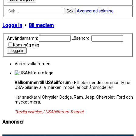
Avancerad sökning
Sök
Logga in
•
Bli medlem
Användarnamn:
Lösenord:
Kom ihåg mig
Varmt välkommen
Välkommen till USAbilforum
- Ett oberoende community för
USA-bilar av alla märken, modeller och årsmodeller!
Här snackar vi Chrysler, Dodge, Ram, Jeep, Chevrolet, Ford och
mycket mera.
Trevlig vistelse / USAbilforum Teamet
Annonser