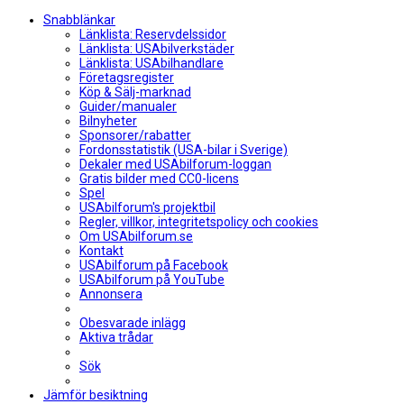
Snabblänkar
Länklista: Reservdelssidor
Länklista: USAbilverkstäder
Länklista: USAbilhandlare
Företagsregister
Köp & Sälj-marknad
Guider/manualer
Bilnyheter
Sponsorer/rabatter
Fordonsstatistik (USA-bilar i Sverige)
Dekaler med USAbilforum-loggan
Gratis bilder med CC0-licens
Spel
USAbilforum's projektbil
Regler, villkor, integritetspolicy och cookies
Om USAbilforum.se
Kontakt
USAbilforum på Facebook
USAbilforum på YouTube
Annonsera
Obesvarade inlägg
Aktiva trådar
Sök
Jämför besiktning