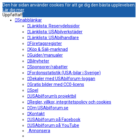
Den här sidan använder cookies för att ge dig den bästa upplevelsen.
Lär dig mer
Uppfattat!
Snabblänkar
Länklista: Reservdelssidor
Länklista: USAbilverkstäder
Länklista: USAbilhandlare
Företagsregister
Köp & Sälj-marknad
Guider/manualer
Bilnyheter
Sponsorer/rabatter
Fordonsstatistik (USA-bilar i Sverige)
Dekaler med USAbilforum-loggan
Gratis bilder med CC0-licens
Spel
USAbilforum's projektbil
Regler, villkor, integritetspolicy och cookies
Om USAbilforum.se
Kontakt
USAbilforum på Facebook
USAbilforum på YouTube
Annonsera