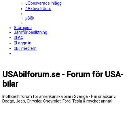
Obesvarade inlägg
Aktiva trådar
Sök
Stampioo
Jämför besiktning
FAQ
Logga in
Bli medlem
USAbilforum.se - Forum för USA-
bilar
Inofficiellt forum för amerikanska bilar i Sverige - Här snackar vi
Dodge, Jeep, Chrysler, Chevrolet, Ford, Tesla & mycket annat!