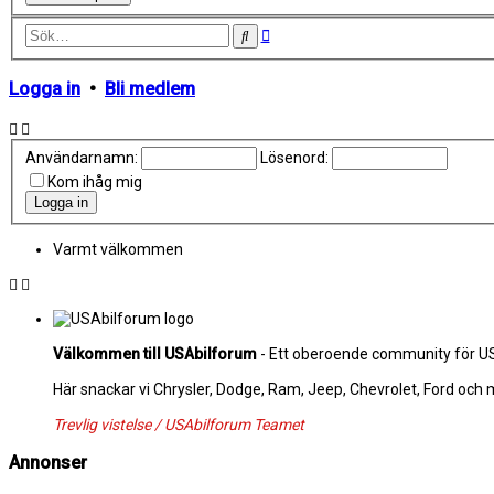
Avancerad
Sök
sökning
Logga in
•
Bli medlem
Användarnamn:
Lösenord:
Kom ihåg mig
Varmt välkommen
Välkommen till USAbilforum
- Ett oberoende community för USA
Här snackar vi Chrysler, Dodge, Ram, Jeep, Chevrolet, Ford och
Trevlig vistelse / USAbilforum Teamet
Annonser