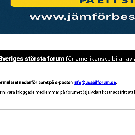
Sveriges största forum
för amerikanska bilar av 
formuläret nedanför samt på e-posten
info@usabilforum.se
.
r ni vara inloggade medlemmar på forumet (självklart kostnadsfritt att 