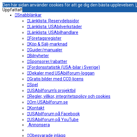
Den här sidan använder cookies för att ge dig den bästa upplevelsen.
Uppfattat!
Snabblänkar
Länklista: Reservdelssidor
Länklista: USAbilverkstäder
Länklista: USAbilhandlare
Företagsregister
Köp & Sälj-marknad
Guider/manualer
Bilnyheter
Sponsorer/rabatter
Fordonsstatistik (USA-bilar i Sverige)
Dekaler med USAbilforum-loggan
Gratis bilder med CC0-licens
Spel
USAbilforum's projektbil
Regler, villkor, integritetspolicy och cookies
Om USAbilforum.se
Kontakt
USAbilforum på Facebook
USAbilforum på YouTube
Annonsera
Obesvarade inlägg