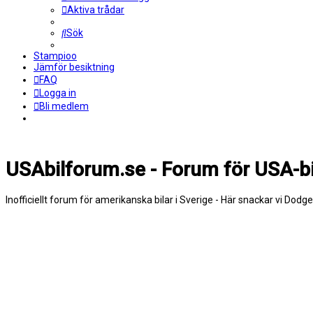
Aktiva trådar
Sök
Stampioo
Jämför besiktning
FAQ
Logga in
Bli medlem
USAbilforum.se - Forum för USA-bi
Inofficiellt forum för amerikanska bilar i Sverige - Här snackar vi Dodg