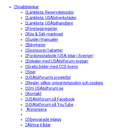
Snabblänkar
Länklista: Reservdelssidor
Länklista: USAbilverkstäder
Länklista: USAbilhandlare
Företagsregister
Köp & Sälj-marknad
Guider/manualer
Bilnyheter
Sponsorer/rabatter
Fordonsstatistik (USA-bilar i Sverige)
Dekaler med USAbilforum-loggan
Gratis bilder med CC0-licens
Spel
USAbilforum's projektbil
Regler, villkor, integritetspolicy och cookies
Om USAbilforum.se
Kontakt
USAbilforum på Facebook
USAbilforum på YouTube
Annonsera
Obesvarade inlägg
Aktiva trådar