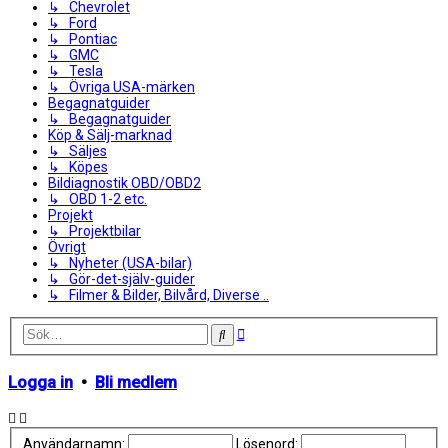
↳ Chevrolet
↳ Ford
↳ Pontiac
↳ GMC
↳ Tesla
↳ Övriga USA-märken
Begagnatguider
↳ Begagnatguider
Köp & Sälj-marknad
↳ Säljes
↳ Köpes
Bildiagnostik OBD/OBD2
↳ OBD 1-2 etc.
Projekt
↳ Projektbilar
Övrigt
↳ Nyheter (USA-bilar)
↳ Gör-det-själv-guider
↳ Filmer & Bilder, Bilvård, Diverse ..
Avancerad
Sök
sökning
Logga in
•
Bli medlem
Användarnamn:
Lösenord: