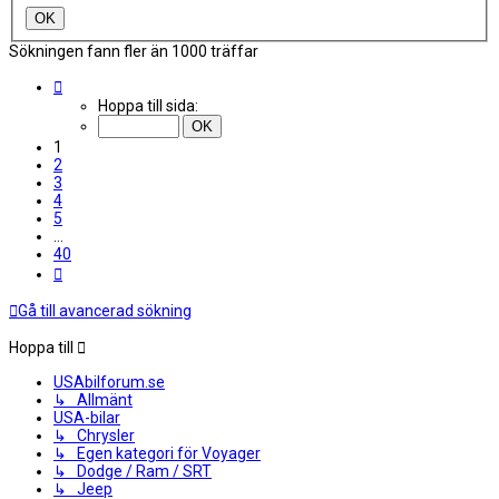
Sökningen fann fler än 1000 träffar
Sida
1
Hoppa till sida:
av
40
1
2
3
4
5
…
40
Nästa
Gå till avancerad sökning
Hoppa till
USAbilforum.se
↳ Allmänt
USA-bilar
↳ Chrysler
↳ Egen kategori för Voyager
↳ Dodge / Ram / SRT
↳ Jeep