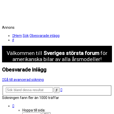
Annons
Hem
Sök
Obesvarade inlägg
Sök
Välkommen till
Sveriges största forum
för
amerikanska bilar av alla årsmodeller!
Obesvarade inlägg
Gå till avancerad sökning
Avancerad
Sök
sökning
Sökningen fann fler än 1000 träffar
Sida
1
Hoppa till sida:
av