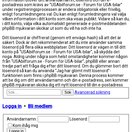
information utöver ditt användarnamn, lösenord och din e-
postadress som krävs av “USAbilforum.se - Forum för USA-bilar”
under registreringsprocessen är endera obligatorisk eller frivillig,
enligt forumledningens val. Du kan enligt forumledningens val välja
vilken information i ditt konto som ska visas publikt. Vidare så kan du,
i ditt konto, välja vilka automatiskt genererade e-postmeddelanden
phpBB mjukvaran skickar ut som du vill ha och inte ha.
Ditt lösenord är chiffrerat (genom ett envägs-hash) så att det är
säkert. Dock är det rekommenderat att du inte använder samma
lösenord på flera olika webbplatser. Ditt lösenord är vägen in till ditt
konto på “USAbilforum.se - Forum för USA-bilar”, så skydda det
noga. Aldrig under några som helst omständigheter kommer någon
från “USAbilforum.se - Forum för USA-bilar”, phpBB eller annan
tredje part att fråga dig efter ditt lösenord. Om du glömmer bort ditt
lösenord så kan du använda “Jag har glömt mitt lösenord”-
funktionen som finns i phpBB mjukvaran. Denna process kommer
att be dig om ditt användarnamn och din e-postadress, sen kommer
phpBB mjukvaran skicka dig ett nytt lösenord till din e-postadress.
Avancerad sökning
Sök
Logga in
•
Bli medlem
Användarnamn:
Lösenord:
Kom ihåg mig