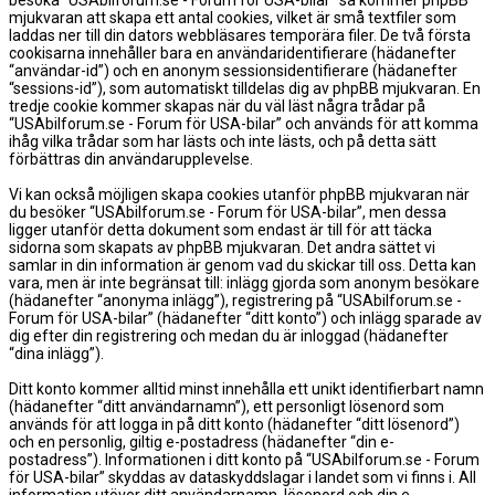
besöka “USAbilforum.se - Forum för USA-bilar” så kommer phpBB
mjukvaran att skapa ett antal cookies, vilket är små textfiler som
laddas ner till din dators webbläsares temporära filer. De två första
cookisarna innehåller bara en användaridentifierare (hädanefter
“användar-id”) och en anonym sessionsidentifierare (hädanefter
“sessions-id”), som automatiskt tilldelas dig av phpBB mjukvaran. En
tredje cookie kommer skapas när du väl läst några trådar på
“USAbilforum.se - Forum för USA-bilar” och används för att komma
ihåg vilka trådar som har lästs och inte lästs, och på detta sätt
förbättras din användarupplevelse.
Vi kan också möjligen skapa cookies utanför phpBB mjukvaran när
du besöker “USAbilforum.se - Forum för USA-bilar”, men dessa
ligger utanför detta dokument som endast är till för att täcka
sidorna som skapats av phpBB mjukvaran. Det andra sättet vi
samlar in din information är genom vad du skickar till oss. Detta kan
vara, men är inte begränsat till: inlägg gjorda som anonym besökare
(hädanefter “anonyma inlägg”), registrering på “USAbilforum.se -
Forum för USA-bilar” (hädanefter “ditt konto”) och inlägg sparade av
dig efter din registrering och medan du är inloggad (hädanefter
“dina inlägg”).
Ditt konto kommer alltid minst innehålla ett unikt identifierbart namn
(hädanefter “ditt användarnamn”), ett personligt lösenord som
används för att logga in på ditt konto (hädanefter “ditt lösenord”)
och en personlig, giltig e-postadress (hädanefter “din e-
postadress”). Informationen i ditt konto på “USAbilforum.se - Forum
för USA-bilar” skyddas av dataskyddslagar i landet som vi finns i. All