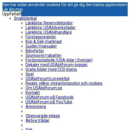
Den här sidan använder cookies för att ge dig den bästa upplevelsen.
Lär dig mer
Uppfattat!
Snabblänkar
Länklista: Reservdelssidor
Länklista: USAbilverkstäder
Länklista: USAbilhandlare
Företagsregister
Köp & Sälj-marknad
Guider/manualer
Bilnyheter
Sponsorer/rabatter
Fordonsstatistik (USA-bilar i Sverige)
Dekaler med USAbilforum-loggan
Gratis bilder med CC0-licens
Spel
USAbilforum's projektbil
Regler, villkor, integritetspolicy och cookies
Om USAbilforum.se
Kontakt
USAbilforum på Facebook
USAbilforum på YouTube
Annonsera
Obesvarade inlägg
Aktiva trådar
Sök