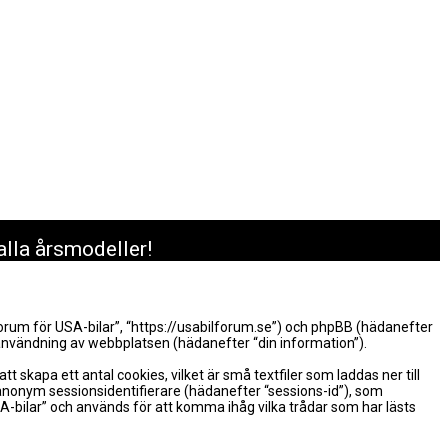
alla årsmodeller!
 Forum för USA-bilar”, “https://usabilforum.se”) och phpBB (hädanefter
nvändning av webbplatsen (hädanefter “din information”).
skapa ett antal cookies, vilket är små textfiler som laddas ner till
 anonym sessionsidentifierare (hädanefter “sessions-id”), som
A-bilar” och används för att komma ihåg vilka trådar som har lästs