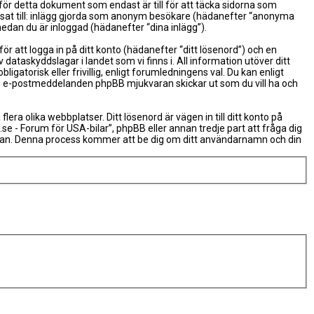
ör detta dokument som endast är till för att täcka sidorna som
ränsat till: inlägg gjorda som anonym besökare (hädanefter “anonyma
medan du är inloggad (hädanefter “dina inlägg”).
r att logga in på ditt konto (hädanefter “ditt lösenord”) och en
dataskyddslagar i landet som vi finns i. All information utöver ditt
torisk eller frivillig, enligt forumledningens val. Du kan enligt
erade e-postmeddelanden phpBB mjukvaran skickar ut som du vill ha och
a olika webbplatser. Ditt lösenord är vägen in till ditt konto på
- Forum för USA-bilar”, phpBB eller annan tredje part att fråga dig
aran. Denna process kommer att be dig om ditt användarnamn och din