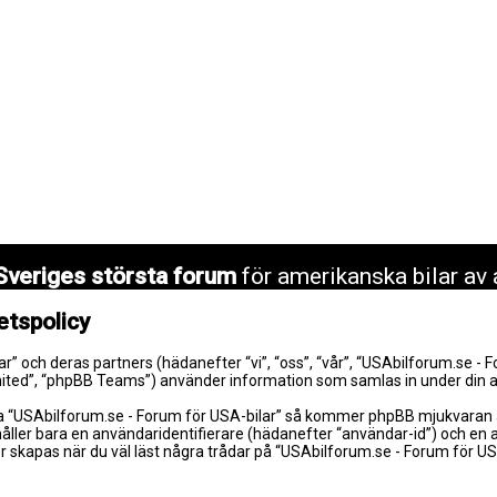
Sveriges största forum
för amerikanska bilar av 
etspolicy
lar” och deras partners (hädanefter “vi”, “oss”, “vår”, “USAbilforum.se -
mited”, “phpBB Teams”) använder information som samlas in under din a
a “USAbilforum.se - Forum för USA-bilar” så kommer phpBB mjukvaran att 
håller bara en användaridentifierare (hädanefter “användar-id”) och en
 skapas när du väl läst några trådar på “USAbilforum.se - Forum för US