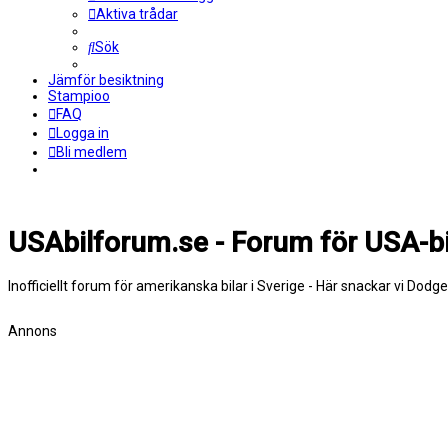
Aktiva trådar
Sök
Jämför besiktning
Stampioo
FAQ
Logga in
Bli medlem
USAbilforum.se - Forum för USA-bi
Inofficiellt forum för amerikanska bilar i Sverige - Här snackar vi Dodg
Annons