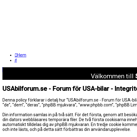
Hem
Sök
Välkommen till
USAbilforum.se - Forum för USA-bilar - Integrit
Denna policy förklarar i detalj hur “USAbilforum.se - Forum för USA-bi
“de”, “dem”, “deras”, “phpBB mjukvara”, “www.phpbb.com”, “phpBB Li
Din information samlas in på två sätt. För det första, genom att besök
din dators webbläsares temporära filer. De två första cookisarna inne
automatiskt tilldelas dig av phpBB mjukvaran. En tredje cookie kommer
och inte lästs, och på detta sätt förbättras din användarupplevelse.