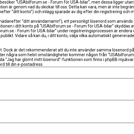
esöker “USAbilforum.se - Forum för USA-bilar”, men dessa ligger utanf
tion är genom vad du skickar till oss. Detta kan vara, men är inte beg
efter “ditt konto”) och inlägg sparade av dig efter din registrering och 
 (hädanefter “ditt användarnamn”), ett personligt lösenord som används fö
tionen i ditt konto på “USAbilforum.se - Forum för USA-bilar” skyddas av 
se - Forum för USA-bilar” under registreringsprocessen är endera obliga
s publikt. Vidare så kan du, i ditt konto, välja vilka automatiskt gener
rt. Dock är det rekommenderat att du inte använder samma lösenord på fler
nder några som helst omständigheter kommer någon från “USAbilforum.se 
ända “Jag har glömt mitt lösenord”-funktionen som finns i phpBB mjukv
 till din e-postadress.