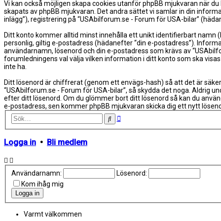
Vi kan också möjligen skapa cookies utanför phpBB mjukvaran när du b
skapats av phpBB mjukvaran. Det andra sättet vi samlar in din informa
inlägg”), registrering på “USAbilforum.se - Forum för USA-bilar” (hädan
Ditt konto kommer alltid minst innehålla ett unikt identifierbart namn
personlig, giltig e-postadress (hädanefter “din e-postadress”). Informa
användarnamn, lösenord och din e-postadress som krävs av “USAbilforum.
forumledningens val välja vilken information i ditt konto som ska visa
inte ha.
Ditt lösenord är chiffrerat (genom ett envägs-hash) så att det är säke
“USAbilforum.se - Forum för USA-bilar”, så skydda det noga. Aldrig u
efter ditt lösenord. Om du glömmer bort ditt lösenord så kan du anv
e-postadress, sen kommer phpBB mjukvaran skicka dig ett nytt lösenord
Avancerad
Sök
sökning
Logga in
•
Bli medlem
Användarnamn:
Lösenord:
Kom ihåg mig
Varmt välkommen