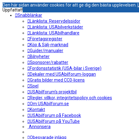
Den här sidan använder cookies för att ge dig den bästa upplevelsen.
Uppfattat!
Snabblänkar
Länklista: Reservdelssidor
Länklista: USAbilverkstäder
Länklista: USAbilhandlare
Företagsregister
Köp & Sälj-marknad
Guider/manualer
Bilnyheter
Sponsorer/rabatter
Fordonsstatistik (USA-bilar i Sverige)
Dekaler med USAbilforum-loggan
Gratis bilder med CC0-licens
Spel
USAbilforum's projektbil
Regler, villkor, integritetspolicy och cookies
Om USAbilforum.se
Kontakt
USAbilforum på Facebook
USAbilforum på YouTube
Annonsera
Obesvarade inlägg