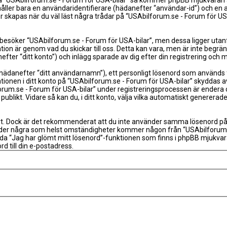
a “USAbilforum.se - Forum för USA-bilar” så kommer phpBB mjukvaran att 
håller bara en användaridentifierare (hädanefter “användar-id”) och en
 skapas när du väl läst några trådar på “USAbilforum.se - Forum för US
esöker “USAbilforum.se - Forum för USA-bilar”, men dessa ligger utanf
tion är genom vad du skickar till oss. Detta kan vara, men är inte beg
efter “ditt konto”) och inlägg sparade av dig efter din registrering och 
 (hädanefter “ditt användarnamn”), ett personligt lösenord som används fö
tionen i ditt konto på “USAbilforum.se - Forum för USA-bilar” skyddas av 
se - Forum för USA-bilar” under registreringsprocessen är endera obliga
s publikt. Vidare så kan du, i ditt konto, välja vilka automatiskt gener
rt. Dock är det rekommenderat att du inte använder samma lösenord på fler
nder några som helst omständigheter kommer någon från “USAbilforum.se 
ända “Jag har glömt mitt lösenord”-funktionen som finns i phpBB mjukv
 till din e-postadress.