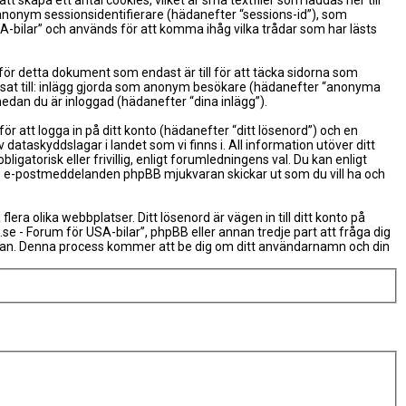
skapa ett antal cookies, vilket är små textfiler som laddas ner till
 anonym sessionsidentifierare (hädanefter “sessions-id”), som
A-bilar” och används för att komma ihåg vilka trådar som har lästs
ör detta dokument som endast är till för att täcka sidorna som
ränsat till: inlägg gjorda som anonym besökare (hädanefter “anonyma
medan du är inloggad (hädanefter “dina inlägg”).
r att logga in på ditt konto (hädanefter “ditt lösenord”) och en
dataskyddslagar i landet som vi finns i. All information utöver ditt
torisk eller frivillig, enligt forumledningens val. Du kan enligt
erade e-postmeddelanden phpBB mjukvaran skickar ut som du vill ha och
a olika webbplatser. Ditt lösenord är vägen in till ditt konto på
- Forum för USA-bilar”, phpBB eller annan tredje part att fråga dig
aran. Denna process kommer att be dig om ditt användarnamn och din