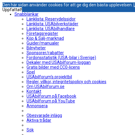
Den här sidan använder cookies för att ge dig den bästa upplevelsen.
Uppfattat!
Snabblänkar
Länklista: Reservdelssidor
Länklista: USAbilverkstäder
Länklista: USAbilhandlare
Företagsregister
Köp & Sälj-marknad
Guider/manualer
Bilnyheter
Sponsorer/rabatter
Fordonsstatistik (USA-bilar i Sverige)
Dekaler med USAbilforum-loggan
Gratis bilder med CC0-licens
Spel
USAbilforum's projektbil
Regler, villkor, integritetspolicy och cookies
Om USAbilforum.se
Kontakt
USAbilforum på Facebook
USAbilforum på YouTube
Annonsera
Obesvarade inlägg
Aktiva trådar
Sök