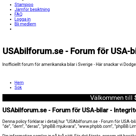
Stampioo
Jämför besiktning
FAQ
Logga in
Bli medlem
USAbilforum.se - Forum för USA-bi
Inofficiellt forum för amerikanska bilar i Sverige - Här snackar vi Dodg
Hem
Sök
Välkommen till
USAbilforum.se - Forum för USA-bilar - Integrit
Denna policy förklarar i detalj hur “USAbilforum.se - Forum för USA-bi
“de”, “dem”, “deras”, “phpBB mjukvara”, “www.phpbb.com”, “phpBB Li