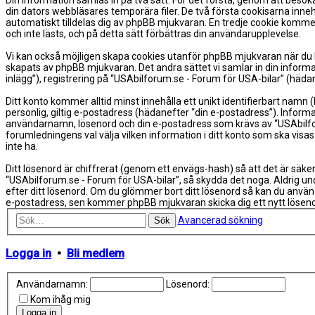
Din information samlas in på två sätt. För det första, genom att besök
din dators webbläsares temporära filer. De två första cookisarna inne
automatiskt tilldelas dig av phpBB mjukvaran. En tredje cookie kommer
och inte lästs, och på detta sätt förbättras din användarupplevelse.
Vi kan också möjligen skapa cookies utanför phpBB mjukvaran när du b
skapats av phpBB mjukvaran. Det andra sättet vi samlar in din informa
inlägg”), registrering på “USAbilforum.se - Forum för USA-bilar” (hädan
Ditt konto kommer alltid minst innehålla ett unikt identifierbart namn
personlig, giltig e-postadress (hädanefter “din e-postadress”). Informa
användarnamn, lösenord och din e-postadress som krävs av “USAbilforum.
forumledningens val välja vilken information i ditt konto som ska visa
inte ha.
Ditt lösenord är chiffrerat (genom ett envägs-hash) så att det är säke
“USAbilforum.se - Forum för USA-bilar”, så skydda det noga. Aldrig u
efter ditt lösenord. Om du glömmer bort ditt lösenord så kan du anv
e-postadress, sen kommer phpBB mjukvaran skicka dig ett nytt lösenord
Avancerad sökning
Sök
Logga in
•
Bli medlem
Användarnamn:
Lösenord:
Kom ihåg mig