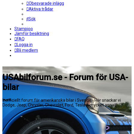
Obesvarade inlägg
Aktiva trådar
Sök
Stampioo
Jämför besiktning
FAQ
Logga in
Bli medlem
USAbilforum.se - Forum för USA-
bilar
Inofficiellt forum för amerikanska bilar i Sverige - Här snackar vi
Dodge, Jeep, Chrysler, Chevrolet, Ford, Tesla & mycket annat!