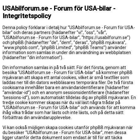
USAbilforum.se - Forum för USA-bilar -
Integritetspolicy
Denna policy förklarar i detalj hur “USAbilforum.se - Forum för USA-
bilar” och deras partners (hädanefter “vi”, “oss”, “vår”,
“USAbilforum.se - Forum för USA-bilar”, “https://usabilforum.se”)
och phpBB (hädanefter “de”, “dem”, “deras”, “phpBB mjukvara”,
“www.phpbb.com”, “phpBB Limited”, “phpBB Teams”) använder
information som samlas in under din användning av webbplatsen
(hädanefter “din information”).
Din information samlas in på två sätt. För det första, genom att
besöka “USAbilforum.se - Forum för USA-bilar” så kommer phpBB
mjukvaran att skapa ett antal cookies, vilket är små textfiler som
laddas ner till din dators webbläsares temporära filer. De två första
cookisarna innehåller bara en användaridentifierare (hädanefter
“användar-id”) och en anonym sessionsidentifierare (hädanefter
“sessions-id”), som automatiskt tilldelas dig av phpBB mjukvaran. En
tredje cookie kommer skapas när du väl läst några trådar på
“USAbilforum.se - Forum för USA-bilar” och används för att komma
ihåg vilka trådar som har lästs och inte lästs, och på detta sätt
förbättras din användarupplevelse.
Vi kan också möjligen skapa cookies utanför phpBB mjukvaran när
du besöker “USAbilforum.se - Forum för USA-bilar”, men dessa
ligger utanför detta dokument som endast är till för att täcka