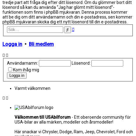
tredje part att fråga dig efter ditt lösenord. Om du glömmer bort ditt
lösenord så kan du använda “Jag har glömt mitt lösenord”-
funktionen som finns i phpBB mjukvaran. Denna process kommer
att be dig om ditt användarnamn och din e-postadress, sen kommer
phpBB mjukvaran skicka dig ett nytt lösenord till din e-postadress.
Avancerad
Sök
sökning
Logga in
•
Bli medlem
Användarnamn:
Lösenord:
Kom ihåg mig
Varmt välkommen
Välkommen till USAbilforum
- Ett oberoende community för
USA-bilar av alla märken, modeller och årsmodeller!
Här snackar vi Chrysler, Dodge, Ram, Jeep, Chevrolet, Ford och