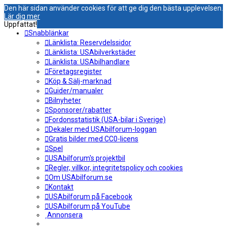
Den här sidan använder cookies för att ge dig den bästa upplevelsen.
Lär dig mer
Uppfattat!
Snabblänkar
Länklista: Reservdelssidor
Länklista: USAbilverkstäder
Länklista: USAbilhandlare
Företagsregister
Köp & Sälj-marknad
Guider/manualer
Bilnyheter
Sponsorer/rabatter
Fordonsstatistik (USA-bilar i Sverige)
Dekaler med USAbilforum-loggan
Gratis bilder med CC0-licens
Spel
USAbilforum's projektbil
Regler, villkor, integritetspolicy och cookies
Om USAbilforum.se
Kontakt
USAbilforum på Facebook
USAbilforum på YouTube
Annonsera