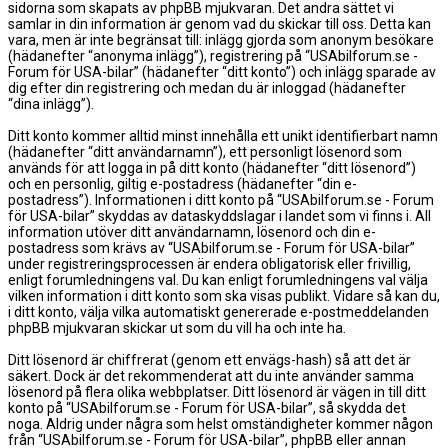
sidorna som skapats av phpBB mjukvaran. Det andra sättet vi
samlar in din information är genom vad du skickar till oss. Detta kan
vara, men är inte begränsat till: inlägg gjorda som anonym besökare
(hädanefter “anonyma inlägg”), registrering på “USAbilforum.se -
Forum för USA-bilar” (hädanefter “ditt konto”) och inlägg sparade av
dig efter din registrering och medan du är inloggad (hädanefter
“dina inlägg”).
Ditt konto kommer alltid minst innehålla ett unikt identifierbart namn
(hädanefter “ditt användarnamn”), ett personligt lösenord som
används för att logga in på ditt konto (hädanefter “ditt lösenord”)
och en personlig, giltig e-postadress (hädanefter “din e-
postadress”). Informationen i ditt konto på “USAbilforum.se - Forum
för USA-bilar” skyddas av dataskyddslagar i landet som vi finns i. All
information utöver ditt användarnamn, lösenord och din e-
postadress som krävs av “USAbilforum.se - Forum för USA-bilar”
under registreringsprocessen är endera obligatorisk eller frivillig,
enligt forumledningens val. Du kan enligt forumledningens val välja
vilken information i ditt konto som ska visas publikt. Vidare så kan du,
i ditt konto, välja vilka automatiskt genererade e-postmeddelanden
phpBB mjukvaran skickar ut som du vill ha och inte ha.
Ditt lösenord är chiffrerat (genom ett envägs-hash) så att det är
säkert. Dock är det rekommenderat att du inte använder samma
lösenord på flera olika webbplatser. Ditt lösenord är vägen in till ditt
konto på “USAbilforum.se - Forum för USA-bilar”, så skydda det
noga. Aldrig under några som helst omständigheter kommer någon
från “USAbilforum.se - Forum för USA-bilar”, phpBB eller annan