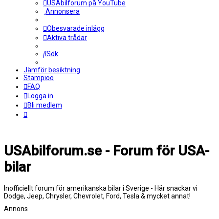
USAbilforum på YouTube
Annonsera
Obesvarade inlägg
Aktiva trådar
Sök
Jämför besiktning
Stampioo
FAQ
Logga in
Bli medlem
USAbilforum.se - Forum för USA-
bilar
Inofficiellt forum för amerikanska bilar i Sverige - Här snackar vi
Dodge, Jeep, Chrysler, Chevrolet, Ford, Tesla & mycket annat!
Annons