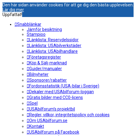
Den här sidan använder cookies för att ge dig den bästa upplevelsen.
Lär dig mer
Uppfattat!
Snabblänkar
Jämför besiktning
Stampioo
Länklista: Reservdelssidor
Länklista: USAbilverkstäder
Länklista: USAbilhandlare
Företagsregister
Köp & Sälj-marknad
Guider/manualer
Bilnyheter
Sponsorer/rabatter
Fordonsstatistik (USA-bilar i Sverige)
Dekaler med USAbilforum-loggan
Gratis bilder med CC0-licens
Spel
USAbilforum's projektbil
Regler, villkor, integritetspolicy och cookies
Om USAbilforum.se
Kontakt
USAbilforum på Facebook