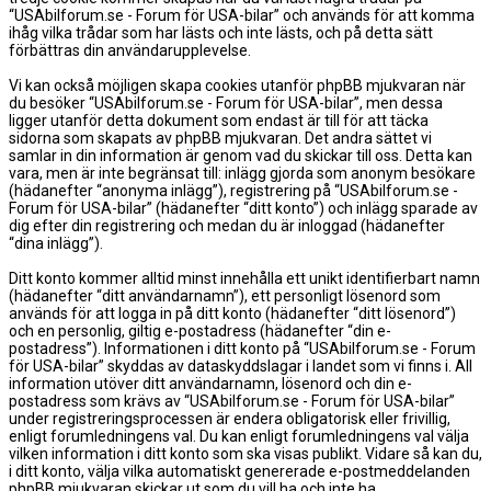
“USAbilforum.se - Forum för USA-bilar” och används för att komma
ihåg vilka trådar som har lästs och inte lästs, och på detta sätt
förbättras din användarupplevelse.
Vi kan också möjligen skapa cookies utanför phpBB mjukvaran när
du besöker “USAbilforum.se - Forum för USA-bilar”, men dessa
ligger utanför detta dokument som endast är till för att täcka
sidorna som skapats av phpBB mjukvaran. Det andra sättet vi
samlar in din information är genom vad du skickar till oss. Detta kan
vara, men är inte begränsat till: inlägg gjorda som anonym besökare
(hädanefter “anonyma inlägg”), registrering på “USAbilforum.se -
Forum för USA-bilar” (hädanefter “ditt konto”) och inlägg sparade av
dig efter din registrering och medan du är inloggad (hädanefter
“dina inlägg”).
Ditt konto kommer alltid minst innehålla ett unikt identifierbart namn
(hädanefter “ditt användarnamn”), ett personligt lösenord som
används för att logga in på ditt konto (hädanefter “ditt lösenord”)
och en personlig, giltig e-postadress (hädanefter “din e-
postadress”). Informationen i ditt konto på “USAbilforum.se - Forum
för USA-bilar” skyddas av dataskyddslagar i landet som vi finns i. All
information utöver ditt användarnamn, lösenord och din e-
postadress som krävs av “USAbilforum.se - Forum för USA-bilar”
under registreringsprocessen är endera obligatorisk eller frivillig,
enligt forumledningens val. Du kan enligt forumledningens val välja
vilken information i ditt konto som ska visas publikt. Vidare så kan du,
i ditt konto, välja vilka automatiskt genererade e-postmeddelanden
phpBB mjukvaran skickar ut som du vill ha och inte ha.