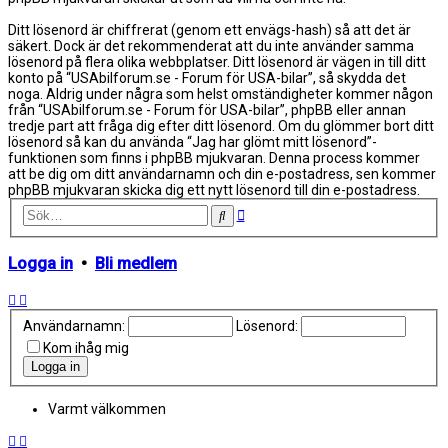
Ditt lösenord är chiffrerat (genom ett envägs-hash) så att det är
säkert. Dock är det rekommenderat att du inte använder samma
lösenord på flera olika webbplatser. Ditt lösenord är vägen in till ditt
konto på “USAbilforum.se - Forum för USA-bilar”, så skydda det
noga. Aldrig under några som helst omständigheter kommer någon
från “USAbilforum.se - Forum för USA-bilar”, phpBB eller annan
tredje part att fråga dig efter ditt lösenord. Om du glömmer bort ditt
lösenord så kan du använda “Jag har glömt mitt lösenord”-
funktionen som finns i phpBB mjukvaran. Denna process kommer
att be dig om ditt användarnamn och din e-postadress, sen kommer
phpBB mjukvaran skicka dig ett nytt lösenord till din e-postadress.
Avancerad
Sök
sökning
Logga in
•
Bli medlem
Användarnamn:
Lösenord:
Kom ihåg mig
Varmt välkommen