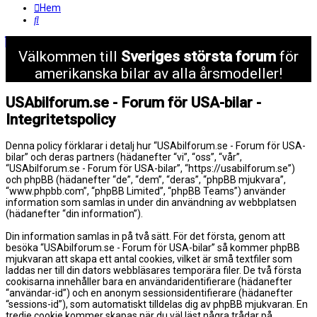
Hem
Sök
Välkommen till
Sveriges största forum
för
amerikanska bilar av alla årsmodeller!
USAbilforum.se - Forum för USA-bilar -
Integritetspolicy
Denna policy förklarar i detalj hur “USAbilforum.se - Forum för USA-
bilar” och deras partners (hädanefter “vi”, “oss”, “vår”,
“USAbilforum.se - Forum för USA-bilar”, “https://usabilforum.se”)
och phpBB (hädanefter “de”, “dem”, “deras”, “phpBB mjukvara”,
“www.phpbb.com”, “phpBB Limited”, “phpBB Teams”) använder
information som samlas in under din användning av webbplatsen
(hädanefter “din information”).
Din information samlas in på två sätt. För det första, genom att
besöka “USAbilforum.se - Forum för USA-bilar” så kommer phpBB
mjukvaran att skapa ett antal cookies, vilket är små textfiler som
laddas ner till din dators webbläsares temporära filer. De två första
cookisarna innehåller bara en användaridentifierare (hädanefter
“användar-id”) och en anonym sessionsidentifierare (hädanefter
“sessions-id”), som automatiskt tilldelas dig av phpBB mjukvaran. En
tredje cookie kommer skapas när du väl läst några trådar på