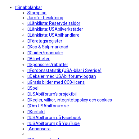
Snabblänkar
Stampioo
Jämför besiktning
Länklista: Reservdelssidor
Länklista: USAbilverkstäder
Länklista: USAbilhandlare
Företagsregister
Köp & Sälj-marknad
Guider/manualer
Bilnyheter
Sponsorer/rabatter
Fordonsstatistik (USA-bilar i Sverige)
Dekaler med USAbilforum-loggan
Gratis bilder med CC0-licens
Spel
USAbilforum's projektbil
Regler, villkor, integritetspolicy och cookies
Om USAbilforum.se
Kontakt
USAbilforum på Facebook
USAbilforum på YouTube
Annonsera