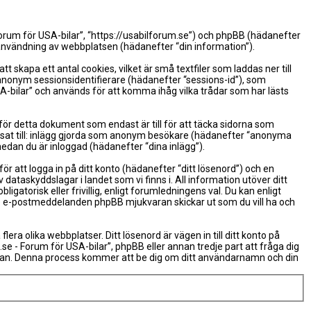
 Forum för USA-bilar”, “https://usabilforum.se”) och phpBB (hädanefter
nvändning av webbplatsen (hädanefter “din information”).
skapa ett antal cookies, vilket är små textfiler som laddas ner till
 anonym sessionsidentifierare (hädanefter “sessions-id”), som
A-bilar” och används för att komma ihåg vilka trådar som har lästs
ör detta dokument som endast är till för att täcka sidorna som
ränsat till: inlägg gjorda som anonym besökare (hädanefter “anonyma
medan du är inloggad (hädanefter “dina inlägg”).
r att logga in på ditt konto (hädanefter “ditt lösenord”) och en
dataskyddslagar i landet som vi finns i. All information utöver ditt
torisk eller frivillig, enligt forumledningens val. Du kan enligt
erade e-postmeddelanden phpBB mjukvaran skickar ut som du vill ha och
a olika webbplatser. Ditt lösenord är vägen in till ditt konto på
- Forum för USA-bilar”, phpBB eller annan tredje part att fråga dig
aran. Denna process kommer att be dig om ditt användarnamn och din