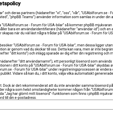
etspolicy
lar” och deras partners (hädanefter “vi”, “oss”, “vår”, “USAbilforum.se -
mited”, “phpBB Teams”) använder information som samlas in under din a
a “USAbilforum.se - Forum för USA-bilar” så kommer phpBB mjukvaran att 
håller bara en användaridentifierare (hädanefter “användar-id”) och en
 skapas när du väl läst några trådar på “USAbilforum.se - Forum för US
esöker “USAbilforum.se - Forum för USA-bilar”, men dessa ligger utanf
tion är genom vad du skickar till oss. Detta kan vara, men är inte beg
efter “ditt konto”) och inlägg sparade av dig efter din registrering och 
 (hädanefter “ditt användarnamn”), ett personligt lösenord som används fö
tionen i ditt konto på “USAbilforum.se - Forum för USA-bilar” skyddas av 
se - Forum för USA-bilar” under registreringsprocessen är endera obliga
s publikt. Vidare så kan du, i ditt konto, välja vilka automatiskt gener
rt. Dock är det rekommenderat att du inte använder samma lösenord på fler
nder några som helst omständigheter kommer någon från “USAbilforum.se 
ända “Jag har glömt mitt lösenord”-funktionen som finns i phpBB mjukv
 till din e-postadress.