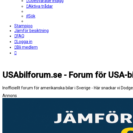
Obesvarade inlägg
Aktiva trådar
Sök
Stampioo
Jämför besiktning
FAQ
Logga in
Bli medlem
USAbilforum.se - Forum för USA-bi
Inofficiellt forum för amerikanska bilar i Sverige - Här snackar vi Dodg
Annons