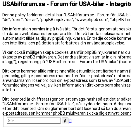
USAbilforum.se - Forum för USA-bilar - Integrit
Denna policy förklarar i detalj hur “USAbilforum.se - Forum för USA-bi
“de”, “dem”, “deras”, “phpBB mjukvara”, “www.phpbb.com”, “phpBB Li
Din information samlas in på två sätt. För det första, genom att besök
din dators webbläsares temporära filer. De två första cookisarna inne
automatiskt tilldelas dig av phpBB mjukvaran. En tredje cookie kommer
och inte lästs, och på detta sätt förbättras din användarupplevelse.
Vi kan också möjligen skapa cookies utanför phpBB mjukvaran när du b
skapats av phpBB mjukvaran. Det andra sättet vi samlar in din informa
inlägg”), registrering på “USAbilforum.se - Forum för USA-bilar” (hädan
Ditt konto kommer alltid minst innehålla ett unikt identifierbart namn
personlig, giltig e-postadress (hädanefter “din e-postadress”). Informa
användarnamn, lösenord och din e-postadress som krävs av “USAbilforum.
forumledningens val välja vilken information i ditt konto som ska visa
inte ha.
Ditt lösenord är chiffrerat (genom ett envägs-hash) så att det är säke
“USAbilforum.se - Forum för USA-bilar”, så skydda det noga. Aldrig u
efter ditt lösenord. Om du glömmer bort ditt lösenord så kan du anv
e-postadress, sen kommer phpBB mjukvaran skicka dig ett nytt lösenord
Avancerad
Sök
sökning