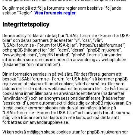
Du går med på att följa forumets regler som beskrivs i följande
sektion “Regler”:
Visa forumets regler
Integritetspolicy
Denna policy förklarar i detalj hur “USAbilforum.se - Forum för USA-
bilar” och deras partners (hädanefter “vi”, “oss”, “vår”,
“USAbilforum.se - Forum för USA-bilar”, “https://usabilforum.se”)
och phpBB (hädanefter “de”, “dem”, “deras”, “phpBB mjukvara”,
“www.phpbb.com”, “phpBB Limited”, “phpBB Teams”) använder
information som samlas in under din användning av webbplatsen
(hädanefter “din information”).
Din information samlas in på två sätt. För det första, genom att
besöka “USAbilforum.se - Forum för USA-bilar” så kommer phpBB
mjukvaran att skapa ett antal cookies, vilket är små textfiler som
laddas ner till din dators webbläsares temporära filer. De två första
cookisarna innehåller bara en användaridentifierare (hädanefter
“användar-id”) och en anonym sessionsidentifierare (hädanefter
“sessions-id”), som automatiskt tilldelas dig av phpBB mjukvaran. En
tredje cookie kommer skapas när du väl läst några trådar på
“USAbilforum.se - Forum för USA-bilar” och används för att komma
ihåg vilka trådar som har lästs och inte lästs, och på detta sätt
förbättras din användarupplevelse.
Vi kan också möjligen skapa cookies utanför phpBB mjukvaran när