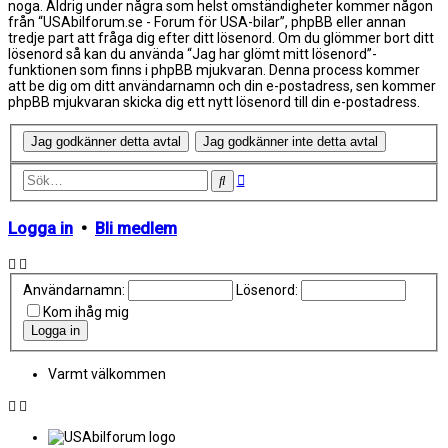
noga. Aldrig under några som helst omständigheter kommer någon
från “USAbilforum.se - Forum för USA-bilar”, phpBB eller annan
tredje part att fråga dig efter ditt lösenord. Om du glömmer bort ditt
lösenord så kan du använda “Jag har glömt mitt lösenord”-
funktionen som finns i phpBB mjukvaran. Denna process kommer
att be dig om ditt användarnamn och din e-postadress, sen kommer
phpBB mjukvaran skicka dig ett nytt lösenord till din e-postadress.
Avancerad
Sök
sökning
Logga in
•
Bli medlem
Användarnamn:
Lösenord:
Kom ihåg mig
Varmt välkommen