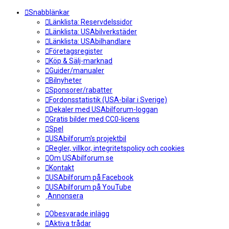
Snabblänkar
Länklista: Reservdelssidor
Länklista: USAbilverkstäder
Länklista: USAbilhandlare
Företagsregister
Köp & Sälj-marknad
Guider/manualer
Bilnyheter
Sponsorer/rabatter
Fordonsstatistik (USA-bilar i Sverige)
Dekaler med USAbilforum-loggan
Gratis bilder med CC0-licens
Spel
USAbilforum's projektbil
Regler, villkor, integritetspolicy och cookies
Om USAbilforum.se
Kontakt
USAbilforum på Facebook
USAbilforum på YouTube
Annonsera
Obesvarade inlägg
Aktiva trådar