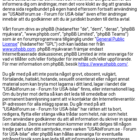
informera dig om ändringar, men det vore klokt av dig att granska
denna sida regelbundet på egen hand eftersom fortsatt användning
av “USAbilforum.se - Forum för USA-bilar” även efter ändringar
innebär att du godkänner att du är juridiskt bunden till detta avtal.
Vårt forum drivs av phpBB (hädanefter “de”, “dem”, “deras”, “phpBB
mjukvara”, “www.phpbb.com”, “phpBB Limited”, “phpBB Teams”)
som är en forumprogramvara tillgänglig under “
General Public
License
” (hädanefter “GPL”) och kan laddas ner från
www.phpbb.com
. phpBB mjukvaran främjar endast
Internetbaserade diskussioner, phpBB Limited är inte ansvariga för
vad vi tillåter och/eller förbjuder för innehåll och/eller uppförande.
För mer information om phpBB, besök
https://www.phpbb.com/
.
Du går med på att inte posta något grovt, obscent, vulgärt,
förtalande, hatiskt, hotande, sexuellt orienterat eller något annat
material som kan bryta mot lagarna i ditt land, lagar i landet där
“USAbilforum.se - Forum för USA-bilar” finns, eller internationell lag.
Om du bryter mot detta så kan det leda till omedelbar och
permanent bannlysning samt att vi kontaktar din Internetleverantör.
IP-adressen för alla inlägg sparas. Du går med på att
“USAbilforum.se - Forum för USA-bilar” har rätten att ta bort,
redigera, flytta eller stänga vilka trådar som helst, när som helst.
Som användare godkänner du att all information du skriver in sparas
i en databas. Denna information kommer inte att delges till någon
tredje part utan ditt samtycke, men varken “USAbilforum.se - Forum
för USA-bilar” eller phpBB kan hållas ansvariga för eventuella
intrångsförsök som kan leda till att information komprometteras.