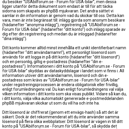
du besöker “USAbilforum.se - Forum för USA-bilar”, men dessa
ligger utanför detta dokument som endast är till för att täcka
sidorna som skapats av phpBB mjukvaran. Det andra sättet vi
samlar in din information är genom vad du skickar till oss. Detta kan
vara, men är inte begränsat till: inlägg gjorda som anonym besökare
(hädanefter “anonyma inlägg”), registrering på “USAbilforum.se -
Forum för USA-bilar” (hädanefter “ditt konto”) och inlägg sparade av
dig efter din registrering och medan du är inloggad (hädanefter
“dina inlägg”).
Ditt konto kommer alltid minst innehålla ett unikt identifierbart namn
(hädanefter “ditt användarnamn”), ett personligt lösenord som
används för att logga in på ditt konto (hädanefter “ditt lösenord”)
och en personlig, giltig e-postadress (hädanefter “din e-
postadress”). Informationen i ditt konto på “USAbilforum.se - Forum
för USA-bilar” skyddas av dataskyddslagar i landet som vi finns i. All
information utöver ditt användarnamn, lösenord och din e-
postadress som krävs av “USAbilforum.se - Forum för USA-bilar”
under registreringsprocessen är endera obligatorisk eller frivillig,
enligt forumledningens val. Du kan enligt forumledningens val välja
vilken information i ditt konto som ska visas publikt. Vidare så kan du,
i ditt konto, välja vilka automatiskt genererade e-postmeddelanden
phpBB mjukvaran skickar ut som du vill ha och inte ha.
Ditt lösenord är chiffrerat (genom ett envägs-hash) så att det är
säkert. Dock är det rekommenderat att du inte använder samma
lösenord på flera olika webbplatser. Ditt lösenord är vägen in till ditt
konto på “USAbilforum.se - Forum för USA-bilar”, så skydda det