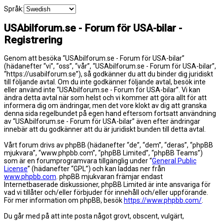
Språk:
USAbilforum.se - Forum för USA-bilar -
Registrering
Genom att besöka “USAbilforum.se - Forum för USA-bilar”
(hädanefter “vi”, “oss”, “vår”, “USAbilforum.se - Forum för USA-bilar”,
“https://usabilforum.se”), så godkänner du att du binder dig juridiskt
till följande avtal. Om du inte godkänner följande avtal, besök inte
eller använd inte “USAbilforum.se - Forum för USA-bilar”. Vi kan
ändra detta avtal när som helst och vi kommer att göra allt för att
informera dig om ändringar, men det vore klokt av dig att granska
denna sida regelbundet på egen hand eftersom fortsatt användning
av “USAbilforum.se - Forum för USA-bilar” även efter ändringar
innebär att du godkänner att du är juridiskt bunden till detta avtal.
Vårt forum drivs av phpBB (hädanefter “de”, “dem”, “deras”, “phpBB
mjukvara”, “www.phpbb.com”, “phpBB Limited”, “phpBB Teams”)
som är en forumprogramvara tillgänglig under “
General Public
License
” (hädanefter “GPL”) och kan laddas ner från
www.phpbb.com
. phpBB mjukvaran främjar endast
Internetbaserade diskussioner, phpBB Limited är inte ansvariga för
vad vi tillåter och/eller förbjuder för innehåll och/eller uppförande.
För mer information om phpBB, besök
https://www.phpbb.com/
.
Du går med på att inte posta något grovt, obscent, vulgärt,