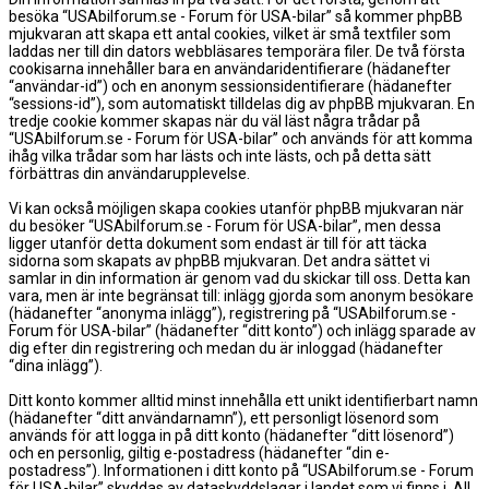
besöka “USAbilforum.se - Forum för USA-bilar” så kommer phpBB
mjukvaran att skapa ett antal cookies, vilket är små textfiler som
laddas ner till din dators webbläsares temporära filer. De två första
cookisarna innehåller bara en användaridentifierare (hädanefter
“användar-id”) och en anonym sessionsidentifierare (hädanefter
“sessions-id”), som automatiskt tilldelas dig av phpBB mjukvaran. En
tredje cookie kommer skapas när du väl läst några trådar på
“USAbilforum.se - Forum för USA-bilar” och används för att komma
ihåg vilka trådar som har lästs och inte lästs, och på detta sätt
förbättras din användarupplevelse.
Vi kan också möjligen skapa cookies utanför phpBB mjukvaran när
du besöker “USAbilforum.se - Forum för USA-bilar”, men dessa
ligger utanför detta dokument som endast är till för att täcka
sidorna som skapats av phpBB mjukvaran. Det andra sättet vi
samlar in din information är genom vad du skickar till oss. Detta kan
vara, men är inte begränsat till: inlägg gjorda som anonym besökare
(hädanefter “anonyma inlägg”), registrering på “USAbilforum.se -
Forum för USA-bilar” (hädanefter “ditt konto”) och inlägg sparade av
dig efter din registrering och medan du är inloggad (hädanefter
“dina inlägg”).
Ditt konto kommer alltid minst innehålla ett unikt identifierbart namn
(hädanefter “ditt användarnamn”), ett personligt lösenord som
används för att logga in på ditt konto (hädanefter “ditt lösenord”)
och en personlig, giltig e-postadress (hädanefter “din e-
postadress”). Informationen i ditt konto på “USAbilforum.se - Forum
för USA-bilar” skyddas av dataskyddslagar i landet som vi finns i. All