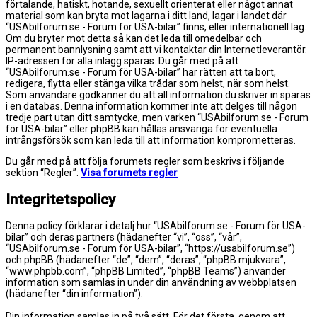
förtalande, hatiskt, hotande, sexuellt orienterat eller något annat
material som kan bryta mot lagarna i ditt land, lagar i landet där
“USAbilforum.se - Forum för USA-bilar” finns, eller internationell lag.
Om du bryter mot detta så kan det leda till omedelbar och
permanent bannlysning samt att vi kontaktar din Internetleverantör.
IP-adressen för alla inlägg sparas. Du går med på att
“USAbilforum.se - Forum för USA-bilar” har rätten att ta bort,
redigera, flytta eller stänga vilka trådar som helst, när som helst.
Som användare godkänner du att all information du skriver in sparas
i en databas. Denna information kommer inte att delges till någon
tredje part utan ditt samtycke, men varken “USAbilforum.se - Forum
för USA-bilar” eller phpBB kan hållas ansvariga för eventuella
intrångsförsök som kan leda till att information komprometteras.
Du går med på att följa forumets regler som beskrivs i följande
sektion “Regler”:
Visa forumets regler
Integritetspolicy
Denna policy förklarar i detalj hur “USAbilforum.se - Forum för USA-
bilar” och deras partners (hädanefter “vi”, “oss”, “vår”,
“USAbilforum.se - Forum för USA-bilar”, “https://usabilforum.se”)
och phpBB (hädanefter “de”, “dem”, “deras”, “phpBB mjukvara”,
“www.phpbb.com”, “phpBB Limited”, “phpBB Teams”) använder
information som samlas in under din användning av webbplatsen
(hädanefter “din information”).
Din information samlas in på två sätt. För det första, genom att