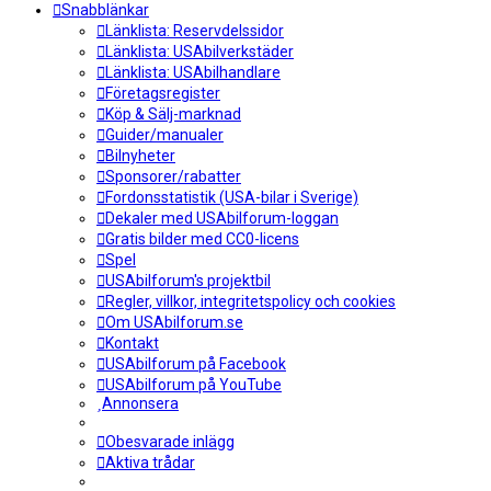
Snabblänkar
Länklista: Reservdelssidor
Länklista: USAbilverkstäder
Länklista: USAbilhandlare
Företagsregister
Köp & Sälj-marknad
Guider/manualer
Bilnyheter
Sponsorer/rabatter
Fordonsstatistik (USA-bilar i Sverige)
Dekaler med USAbilforum-loggan
Gratis bilder med CC0-licens
Spel
USAbilforum's projektbil
Regler, villkor, integritetspolicy och cookies
Om USAbilforum.se
Kontakt
USAbilforum på Facebook
USAbilforum på YouTube
Annonsera
Obesvarade inlägg
Aktiva trådar