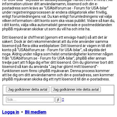
information utöver ditt användarnamn, lösenord och din e-
postadress som krävs av “USAbilforum.se - Forum för USA-bilar”
under registreringsprocessen är endera obligatorisk eller frivillig,
enligt forumledningens val. Du kan enligt forumledningens val välja
vilken information i ditt konto som ska visas publikt. Vidare så kan du,
i ditt konto, välja vilka automatiskt genererade e-postmeddelanden
phpBB mjukvaran skickar ut som du vill ha och inte ha.
Ditt lösenord är chiffrerat (genom ett envägs-hash) så att det är
säkert. Dock är det rekommenderat att du inte använder samma
lösenord på flera olika webbplatser. Ditt lösenord är vägen in till ditt
konto på “USAbilforum.se - Forum för USA-bilar”, så skydda det
noga. Aldrig under några som helst omständigheter kommer någon
från “USAbilforum.se - Forum för USA-bilar”, phpBB eller annan
tredje part att fråga dig efter ditt lösenord. Om du glömmer bort ditt
lösenord så kan du använda “Jag har glömt mitt lösenord”-
funktionen som finns i phpBB mjukvaran. Denna process kommer
att be dig om ditt användarnamn och din e-postadress, sen kommer
phpBB mjukvaran skicka dig ett nytt lösenord till din e-postadress.
Avancerad
Sök
sökning
Logga in
•
Bli medlem