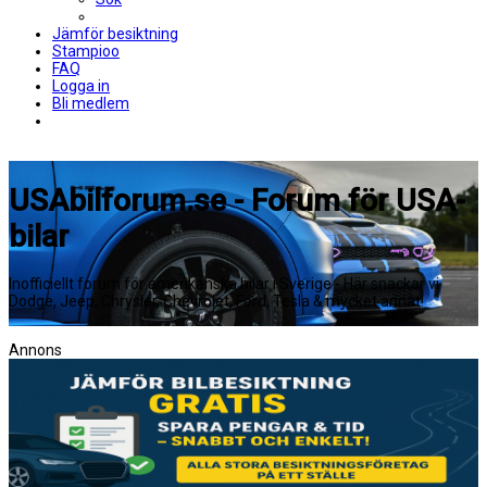
Jämför besiktning
Stampioo
FAQ
Logga in
Bli medlem
USAbilforum.se - Forum för USA-
bilar
Inofficiellt forum för amerikanska bilar i Sverige - Här snackar vi
Dodge, Jeep, Chrysler, Chevrolet, Ford, Tesla & mycket annat!
Annons