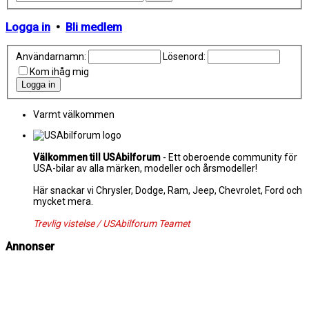
Logga in
•
Bli medlem
Användarnamn:
Lösenord:
Kom ihåg mig
Varmt välkommen
Välkommen till USAbilforum
- Ett oberoende community för
USA-bilar av alla märken, modeller och årsmodeller!
Här snackar vi Chrysler, Dodge, Ram, Jeep, Chevrolet, Ford och
mycket mera.
Trevlig vistelse / USAbilforum Teamet
Annonser