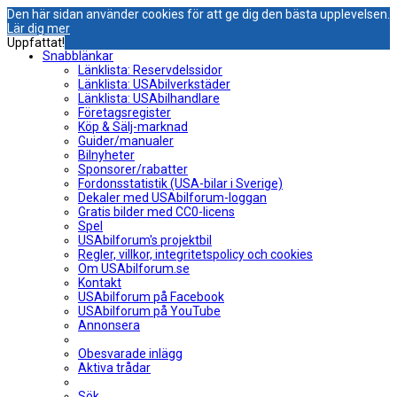
Den här sidan använder cookies för att ge dig den bästa upplevelsen.
Lär dig mer
Uppfattat!
Snabblänkar
Länklista: Reservdelssidor
Länklista: USAbilverkstäder
Länklista: USAbilhandlare
Företagsregister
Köp & Sälj-marknad
Guider/manualer
Bilnyheter
Sponsorer/rabatter
Fordonsstatistik (USA-bilar i Sverige)
Dekaler med USAbilforum-loggan
Gratis bilder med CC0-licens
Spel
USAbilforum's projektbil
Regler, villkor, integritetspolicy och cookies
Om USAbilforum.se
Kontakt
USAbilforum på Facebook
USAbilforum på YouTube
Annonsera
Obesvarade inlägg
Aktiva trådar
Sök