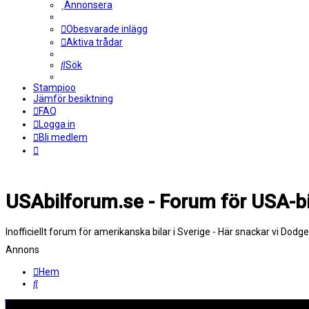
Annonsera
Obesvarade inlägg
Aktiva trådar
Sök
Stampioo
Jämför besiktning
FAQ
Logga in
Bli medlem
USAbilforum.se - Forum för USA-bi
Inofficiellt forum för amerikanska bilar i Sverige - Här snackar vi Dodg
Annons
Hem
Sök