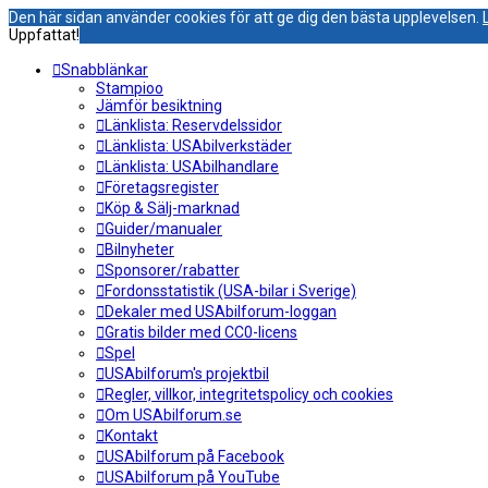
Den här sidan använder cookies för att ge dig den bästa upplevelsen.
Uppfattat!
Snabblänkar
Stampioo
Jämför besiktning
Länklista: Reservdelssidor
Länklista: USAbilverkstäder
Länklista: USAbilhandlare
Företagsregister
Köp & Sälj-marknad
Guider/manualer
Bilnyheter
Sponsorer/rabatter
Fordonsstatistik (USA-bilar i Sverige)
Dekaler med USAbilforum-loggan
Gratis bilder med CC0-licens
Spel
USAbilforum's projektbil
Regler, villkor, integritetspolicy och cookies
Om USAbilforum.se
Kontakt
USAbilforum på Facebook
USAbilforum på YouTube