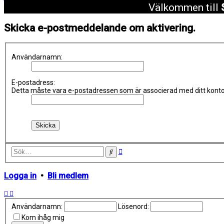
Välkommen till
Skicka e-postmeddelande om aktivering.
Användarnamn:
E-postadress:
Detta måste vara e-postadressen som är associerad med ditt konto.
Avancerad
Sök
sökning
Logga in
•
Bli medlem
Användarnamn:
Lösenord:
Kom ihåg mig