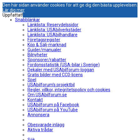
Den här sidan använder cookies för att ge dig den bästa upplevelsen.
Lär dig mer
Uppfattat!
Snabblänkar
Länklista: Reservdelssidor
Länklista: USAbilverkstäder
Länklista: USAbilhandlare
Företagsregister
Köp & Sälj-marknad
Guider/manualer
Bilnyheter
Sponsorer/rabatter
Fordonsstatistik (USA-bilar i Sverige)
Dekaler med USAbilforum-loggan
Gratis bilder med CC0-licens
Spel
USAbilforum's projektbil
Regler, villkor, integritetspolicy och cookies
Om USAbilforum.se
Kontakt
USAbilforum på Facebook
USAbilforum på YouTube
Annonsera
Obesvarade inlägg
Aktiva trådar
Sök