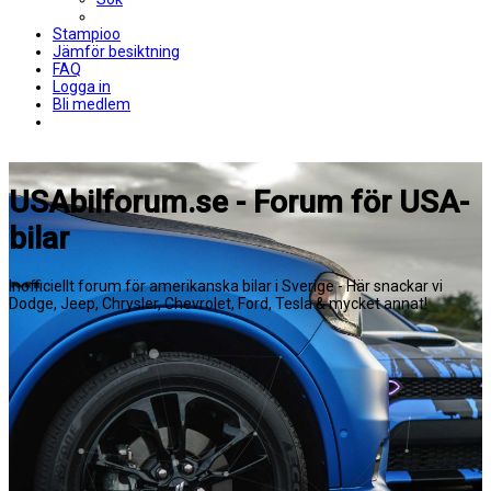
Stampioo
Jämför besiktning
FAQ
Logga in
Bli medlem
USAbilforum.se - Forum för USA-
bilar
Inofficiellt forum för amerikanska bilar i Sverige - Här snackar vi
Dodge, Jeep, Chrysler, Chevrolet, Ford, Tesla & mycket annat!