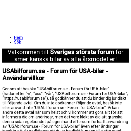
Hem
Sök
Välkommen till
Sveriges största forum
för
amerikanska bilar av alla årsmodeller!
USAbilforum.se - Forum för USA-bilar -
Användarvillkor
Genom att besöka “USAbilforum.se - Forum för USA-bilar”
(hädanefter “vi”, “oss”, “vår”, “USAbilforum.se - Forum för USA-bilar”,
“https://usabilforum.se”), så godkänner du att du binder dig juridiskt
till följande avtal. Om du inte godkänner följande avtal, besök inte
eller använd inte “USAbilforum.se - Forum för USA-bilar”. Vi kan
ändra detta avtal när som helst och vi kommer att göra allt för att
informera dig om ändringar, men det vore klokt av dig att granska
denna sida regelbundet på egen hand eftersom fortsatt användning
av “USAbilforum.se - Forum för USA-bilar” även efter ändringar