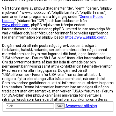
innebär att du godkänner att du är juridiskt bunden till detta avtal.
Vårt forum drivs av phpBB (hädanefter “de”, “dem”, “deras”, “phpBB
mjukvara”, “www.phpbb.com”, “phpBB Limited”, “phpBB Teams”)
som är en forumprogramvara tillgänglig under “
General Public
License
” (hädanefter “GPL”) och kan laddas ner från
www.phpbb.com
. phpBB mjukvaran främjar endast
Internetbaserade diskussioner, phpBB Limited är inte ansvariga för
vad vi tillåter och/eller förbjuder för innehåll och/eller uppförande.
För mer information om phpBB, besök
https://www.phpbb.com/
.
Du går med på att inte posta något grovt, obscent, vulgärt,
förtalande, hatiskt, hotande, sexuellt orienterat eller något annat
material som kan bryta mot lagarna i ditt land, lagar i landet där
“USAbilforum.se - Forum för USA-bilar” finns, eller internationell lag.
Om du bryter mot detta så kan det leda till omedelbar och
permanent bannlysning samt att vi kontaktar din Internetleverantör.
IP-adressen för alla inlägg sparas. Du går med på att
“USAbilforum.se - Forum för USA-bilar” har rätten att ta bort,
redigera, flytta eller stänga vilka trådar som helst, när som helst.
Som användare godkänner du att all information du skriver in sparas
i en databas. Denna information kommer inte att delges till någon
tredje part utan ditt samtycke, men varken “USAbilforum.se - Forum
för USA-bilar” eller phpBB kan hållas ansvariga för eventuella
intrångsförsök som kan leda till att information komprometteras.
Avancerad sökning
Sök