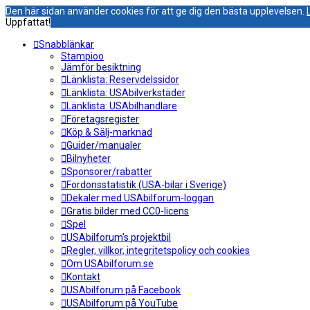
Den här sidan använder cookies för att ge dig den bästa upplevelsen.
Uppfattat!
Snabblänkar
Stampioo
Jämför besiktning
Länklista: Reservdelssidor
Länklista: USAbilverkstäder
Länklista: USAbilhandlare
Företagsregister
Köp & Sälj-marknad
Guider/manualer
Bilnyheter
Sponsorer/rabatter
Fordonsstatistik (USA-bilar i Sverige)
Dekaler med USAbilforum-loggan
Gratis bilder med CC0-licens
Spel
USAbilforum's projektbil
Regler, villkor, integritetspolicy och cookies
Om USAbilforum.se
Kontakt
USAbilforum på Facebook
USAbilforum på YouTube