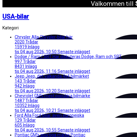
Välkommen till
USA-bilar
Kategori
Chrysler
Alla Chrysler-bilar här
2020
Trådar
15919
Inlägg
tis 04 aug 2026, 10:50
Senaste inlägget
Dodge / Ram / SRT
Här diskuteras Dodge, Ram och SRT
997
Trådar
8431
Inlägg
tis 04 aug 2026, 11:16
Senaste inlägget
Jeep
Jeep, det välkända 4x4 bilmärket
143
Trådar
942
Inlägg
tis 04 aug 2026, 10:20
Senaste inlägget
Chevrolet
GM's mest populära bilmärke
1487
Trådar
10352
Inlägg
tis 04 aug 2026, 10:21
Senaste inlägget
Ford
Alla Ford-bilar, även europeiska
129
Trådar
605
Inlägg
tis 04 aug 2026, 10:55
Senaste inlägget
Pontiac
GM's sportiga märke Pontiac