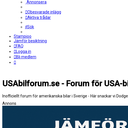
Annonsera
Obesvarade inlägg
Aktiva trådar
Sök
Stampioo
Jämför besiktning
FAQ
Logga in
Bli medlem
USAbilforum.se - Forum för USA-bi
Inofficiellt forum för amerikanska bilar i Sverige - Här snackar vi Dodg
Annons