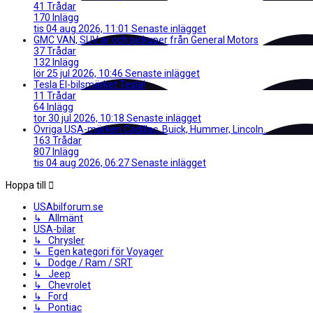
41
Trådar
170
Inlägg
tis 04 aug 2026, 11:01
Senaste inlägget
GMC
VAN, SUV:ar och pickuper från General Motors
37
Trådar
132
Inlägg
lör 25 jul 2026, 10:46
Senaste inlägget
Tesla
El-bilsmärket Tesla!
11
Trådar
64
Inlägg
tor 30 jul 2026, 10:18
Senaste inlägget
Övriga USA-märken
Cadillac, Buick, Hummer, Lincoln..
163
Trådar
807
Inlägg
tis 04 aug 2026, 06:27
Senaste inlägget
Hoppa till
USAbilforum.se
↳ Allmänt
USA-bilar
↳ Chrysler
↳ Egen kategori för Voyager
↳ Dodge / Ram / SRT
↳ Jeep
↳ Chevrolet
↳ Ford
↳ Pontiac