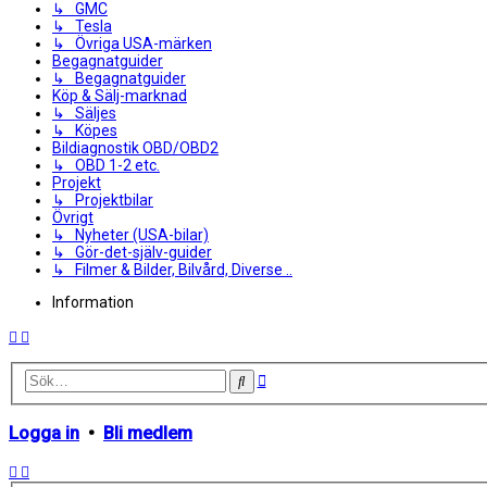
↳ GMC
↳ Tesla
↳ Övriga USA-märken
Begagnatguider
↳ Begagnatguider
Köp & Sälj-marknad
↳ Säljes
↳ Köpes
Bildiagnostik OBD/OBD2
↳ OBD 1-2 etc.
Projekt
↳ Projektbilar
Övrigt
↳ Nyheter (USA-bilar)
↳ Gör-det-själv-guider
↳ Filmer & Bilder, Bilvård, Diverse ..
Information
Avancerad
Sök
sökning
Logga in
•
Bli medlem