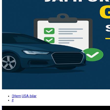
Hem
USA-bilar
Sök