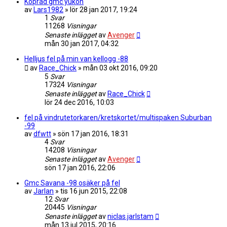
Köpråd gmc yukon
av
Lars1982
»
lör 28 jan 2017, 19:24
1
Svar
11268
Visningar
Senaste inlägget
av
Avenger
mån 30 jan 2017, 04:32
Helljus fel på min van kellogg -88
av
Race_Chick
»
mån 03 okt 2016, 09:20
5
Svar
17324
Visningar
Senaste inlägget
av
Race_Chick
lör 24 dec 2016, 10:03
fel på vindrutetorkaren/kretskortet/multispaken Suburban
-99
av
dfwtt
»
sön 17 jan 2016, 18:31
4
Svar
14208
Visningar
Senaste inlägget
av
Avenger
sön 17 jan 2016, 22:06
Gmc Savana -98 osäker på fel
av
Jarlan
»
tis 16 jun 2015, 22:08
12
Svar
20445
Visningar
Senaste inlägget
av
niclas.jarlstam
mån 13 jul 2015, 20:16