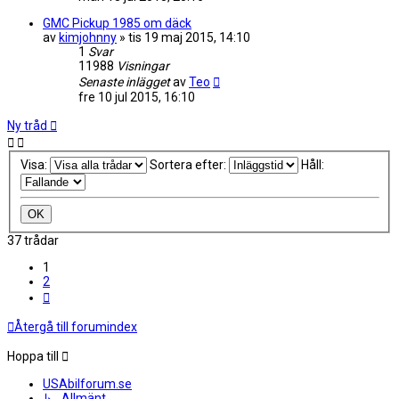
GMC Pickup 1985 om däck
av
kimjohnny
»
tis 19 maj 2015, 14:10
1
Svar
11988
Visningar
Senaste inlägget
av
Teo
fre 10 jul 2015, 16:10
Ny tråd
Visa:
Sortera efter:
Håll:
37 trådar
1
2
Nästa
Återgå till forumindex
Hoppa till
USAbilforum.se
↳ Allmänt