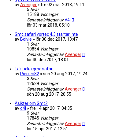
av
Avenger
»
fre 02 mar 2018, 19:11
5
Svar
15188
Visningar
Senaste inlägget
av
d4l
lör 03 mar 2018, 05:10
Gmc safari vortec 4,3 startar inte
av
Boivie
»
lör 30 dec 2017, 13:47
1
Svar
10854
Visningar
Senaste inlägget
av
Avenger
lör 30 dec 2017, 18:01
Taklucka gmc safari
av
Pierren82
»
sön 20 aug 2017, 19:24
3
Svar
12629
Visningar
Senaste inlägget
av
Avenger
sön 20 aug 2017, 20:55
Åsikter om Gmc?
av
d4l
»
fre 14 apr 2017, 04:35
9
Svar
17845
Visningar
Senaste inlägget
av
Avenger
lör 15 apr 2017, 12:51