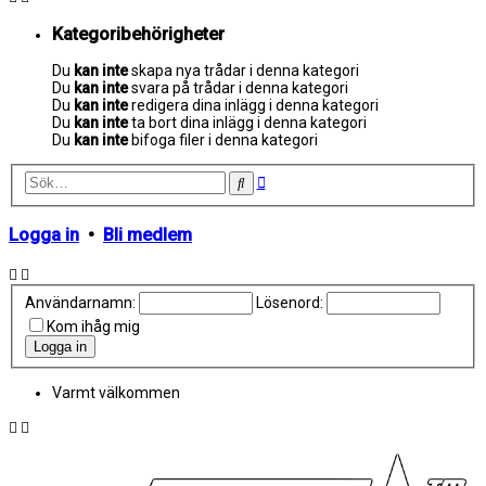
Kategoribehörigheter
Du
kan inte
skapa nya trådar i denna kategori
Du
kan inte
svara på trådar i denna kategori
Du
kan inte
redigera dina inlägg i denna kategori
Du
kan inte
ta bort dina inlägg i denna kategori
Du
kan inte
bifoga filer i denna kategori
Avancerad
Sök
sökning
Logga in
•
Bli medlem
Användarnamn:
Lösenord:
Kom ihåg mig
Varmt välkommen