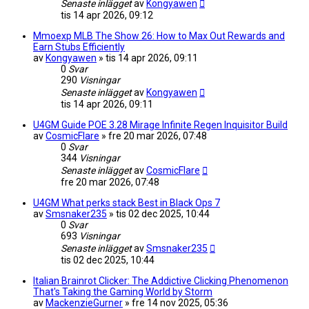
Senaste inlägget
av
Kongyawen
tis 14 apr 2026, 09:12
Mmoexp MLB The Show 26: How to Max Out Rewards and
Earn Stubs Efficiently
av
Kongyawen
»
tis 14 apr 2026, 09:11
0
Svar
290
Visningar
Senaste inlägget
av
Kongyawen
tis 14 apr 2026, 09:11
U4GM Guide POE 3.28 Mirage Infinite Regen Inquisitor Build
av
CosmicFlare
»
fre 20 mar 2026, 07:48
0
Svar
344
Visningar
Senaste inlägget
av
CosmicFlare
fre 20 mar 2026, 07:48
U4GM What perks stack Best in Black Ops 7
av
Smsnaker235
»
tis 02 dec 2025, 10:44
0
Svar
693
Visningar
Senaste inlägget
av
Smsnaker235
tis 02 dec 2025, 10:44
Italian Brainrot Clicker: The Addictive Clicking Phenomenon
That's Taking the Gaming World by Storm
av
MackenzieGurner
»
fre 14 nov 2025, 05:36