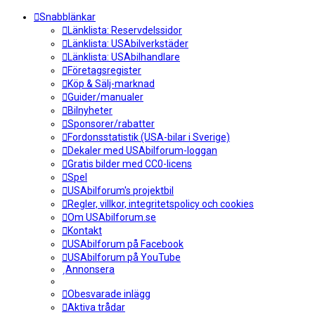
Snabblänkar
Länklista: Reservdelssidor
Länklista: USAbilverkstäder
Länklista: USAbilhandlare
Företagsregister
Köp & Sälj-marknad
Guider/manualer
Bilnyheter
Sponsorer/rabatter
Fordonsstatistik (USA-bilar i Sverige)
Dekaler med USAbilforum-loggan
Gratis bilder med CC0-licens
Spel
USAbilforum's projektbil
Regler, villkor, integritetspolicy och cookies
Om USAbilforum.se
Kontakt
USAbilforum på Facebook
USAbilforum på YouTube
Annonsera
Obesvarade inlägg
Aktiva trådar