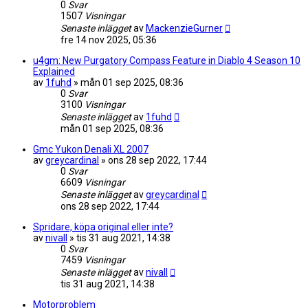
0
Svar
1507
Visningar
Senaste inlägget
av
MackenzieGurner
fre 14 nov 2025, 05:36
u4gm: New Purgatory Compass Feature in Diablo 4 Season 10
Explained
av
1fuhd
»
mån 01 sep 2025, 08:36
0
Svar
3100
Visningar
Senaste inlägget
av
1fuhd
mån 01 sep 2025, 08:36
Gmc Yukon Denali XL 2007
av
greycardinal
»
ons 28 sep 2022, 17:44
0
Svar
6609
Visningar
Senaste inlägget
av
greycardinal
ons 28 sep 2022, 17:44
Spridare, köpa original eller inte?
av
nivall
»
tis 31 aug 2021, 14:38
0
Svar
7459
Visningar
Senaste inlägget
av
nivall
tis 31 aug 2021, 14:38
Motorproblem