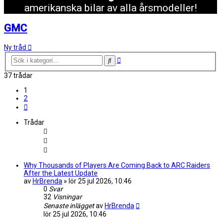
amerikanska bilar av alla årsmodeller!
GMC
Ny tråd
Avancerad
Sök
sökning
37 trådar
1
2
Nästa
Trådar
Why Thousands of Players Are Coming Back to ARC Raiders
After the Latest Update
av
HrBrenda
»
lör 25 jul 2026, 10:46
0
Svar
32
Visningar
Senaste inlägget
av
HrBrenda
lör 25 jul 2026, 10:46