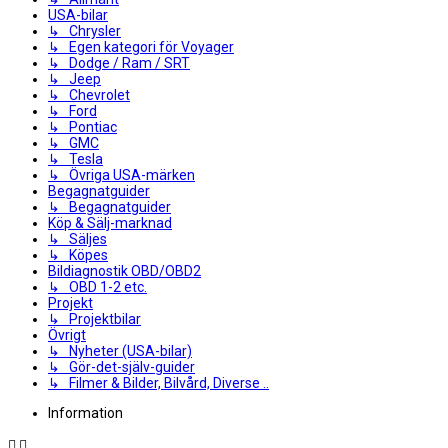
USA-bilar
↳ Chrysler
↳ Egen kategori för Voyager
↳ Dodge / Ram / SRT
↳ Jeep
↳ Chevrolet
↳ Ford
↳ Pontiac
↳ GMC
↳ Tesla
↳ Övriga USA-märken
Begagnatguider
↳ Begagnatguider
Köp & Sälj-marknad
↳ Säljes
↳ Köpes
Bildiagnostik OBD/OBD2
↳ OBD 1-2 etc.
Projekt
↳ Projektbilar
Övrigt
↳ Nyheter (USA-bilar)
↳ Gör-det-själv-guider
↳ Filmer & Bilder, Bilvård, Diverse ..
Information