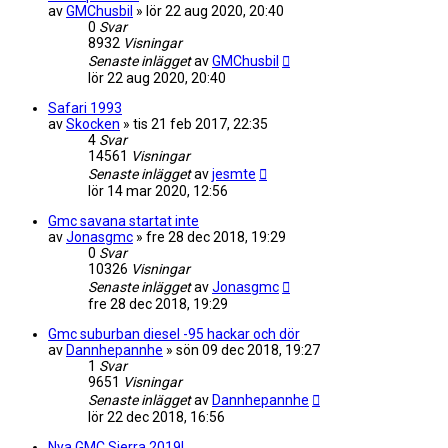
av
GMChusbil
»
lör 22 aug 2020, 20:40
0
Svar
8932
Visningar
Senaste inlägget
av
GMChusbil
lör 22 aug 2020, 20:40
Safari 1993
av
Skocken
»
tis 21 feb 2017, 22:35
4
Svar
14561
Visningar
Senaste inlägget
av
jesmte
lör 14 mar 2020, 12:56
Gmc savana startat inte
av
Jonasgmc
»
fre 28 dec 2018, 19:29
0
Svar
10326
Visningar
Senaste inlägget
av
Jonasgmc
fre 28 dec 2018, 19:29
Gmc suburban diesel -95 hackar och dör
av
Dannhepannhe
»
sön 09 dec 2018, 19:27
1
Svar
9651
Visningar
Senaste inlägget
av
Dannhepannhe
lör 22 dec 2018, 16:56
Nya GMC Sierra 2019!