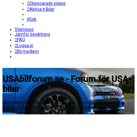
Obesvarade inlägg
Aktiva trådar
Sök
Stampioo
Jämför besiktning
FAQ
Logga in
Bli medlem
USAbilforum.se - Forum för USA-
bilar
Inofficiellt forum för amerikanska bilar i Sverige - Här snackar vi
Dodge, Jeep, Chrysler, Chevrolet, Ford, Tesla & mycket annat!