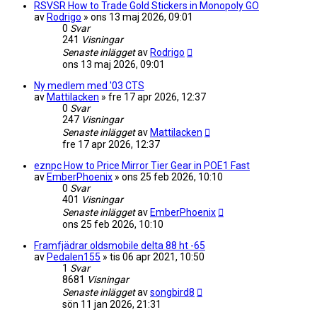
RSVSR How to Trade Gold Stickers in Monopoly GO
av
Rodrigo
»
ons 13 maj 2026, 09:01
0
Svar
241
Visningar
Senaste inlägget
av
Rodrigo
ons 13 maj 2026, 09:01
Ny medlem med '03 CTS
av
Mattilacken
»
fre 17 apr 2026, 12:37
0
Svar
247
Visningar
Senaste inlägget
av
Mattilacken
fre 17 apr 2026, 12:37
eznpc How to Price Mirror Tier Gear in POE1 Fast
av
EmberPhoenix
»
ons 25 feb 2026, 10:10
0
Svar
401
Visningar
Senaste inlägget
av
EmberPhoenix
ons 25 feb 2026, 10:10
Framfjädrar oldsmobile delta 88 ht -65
av
Pedalen155
»
tis 06 apr 2021, 10:50
1
Svar
8681
Visningar
Senaste inlägget
av
songbird8
sön 11 jan 2026, 21:31