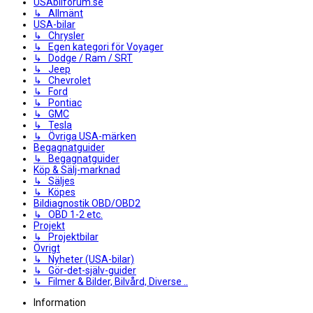
USAbilforum.se
↳ Allmänt
USA-bilar
↳ Chrysler
↳ Egen kategori för Voyager
↳ Dodge / Ram / SRT
↳ Jeep
↳ Chevrolet
↳ Ford
↳ Pontiac
↳ GMC
↳ Tesla
↳ Övriga USA-märken
Begagnatguider
↳ Begagnatguider
Köp & Sälj-marknad
↳ Säljes
↳ Köpes
Bildiagnostik OBD/OBD2
↳ OBD 1-2 etc.
Projekt
↳ Projektbilar
Övrigt
↳ Nyheter (USA-bilar)
↳ Gör-det-själv-guider
↳ Filmer & Bilder, Bilvård, Diverse ..
Information