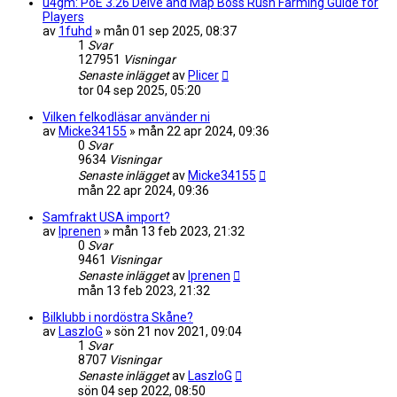
u4gm: PoE 3.26 Delve and Map Boss Rush Farming Guide for
Players
av
1fuhd
»
mån 01 sep 2025, 08:37
1
Svar
127951
Visningar
Senaste inlägget
av
Plicer
tor 04 sep 2025, 05:20
Vilken felkodläsar använder ni
av
Micke34155
»
mån 22 apr 2024, 09:36
0
Svar
9634
Visningar
Senaste inlägget
av
Micke34155
mån 22 apr 2024, 09:36
Samfrakt USA import?
av
Iprenen
»
mån 13 feb 2023, 21:32
0
Svar
9461
Visningar
Senaste inlägget
av
Iprenen
mån 13 feb 2023, 21:32
Bilklubb i nordöstra Skåne?
av
LaszloG
»
sön 21 nov 2021, 09:04
1
Svar
8707
Visningar
Senaste inlägget
av
LaszloG
sön 04 sep 2022, 08:50