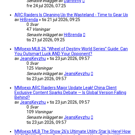
Senaste inlägget
av
Damnmy
fre 24 jul 2026, 07:25
ARC Raiders Is Cleaning Up the Wasteland - Time to Gear Up
av
HrBrenda
»
tis 21 jul 2026, 09:25
0
Svar
47
Visningar
Senaste inlägget
av
HrBrenda
tis 21 jul 2026, 09:25
MMoexp:MLB 26 “Wheel of Destiny World Series” Guide: Can
You Outsmart Luck AND Your Opponent?
av
JeansKeyzhu
»
tis 23 jun 2026, 09:57
0
Svar
125
Visningar
Senaste inlägget
av
JeansKeyzhu
tis 23 jun 2026, 09:57
MMoexp:ARC Raiders Major Update Leak! China Client
Exclusive Content Sparks Debate — Is Global Version Falling
Behind?
av
JeansKeyzhu
»
tis 23 jun 2026, 09:57
0
Svar
109
Visningar
Senaste inlägget
av
JeansKeyzhu
tis 23 jun 2026, 09:57
MMoexp:MLB The Show 26's Ultimate Utility Star Is Here! How