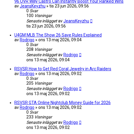
96 OVR Willy Castro Can Instantly Boost Your Ranked Wins
av
JeansKeyzhu
»
tis 23 jun 2026, 09:56
0
Svar
100
Visningar
Senaste inlägget
av
JeansKeyzhu
tis 23 jun 2026, 09:56
U4GM MLB The Show 26 Save Rules Explained
av
Rodrigo
»
ons 13 maj 2026, 09:04
0
Svar
208
Visningar
Senaste inlägget
av
Rodrigo
ons 13 maj 2026, 09:04
RSVSR How to Get Red Coral Jewelry in Arc Raiders
av
Rodrigo
»
ons 13 maj 2026, 09:02
0
Svar
205
Visningar
Senaste inlägget
av
Rodrigo
ons 13 maj 2026, 09:02
RSVSR GTA Online Nightclub Money Guide for 2026
av
Rodrigo
»
ons 13 maj 2026, 09:02
0
Svar
233
Visningar
Senaste inlägget
av
Rodrigo
ons 13 maj 2026, 09:02