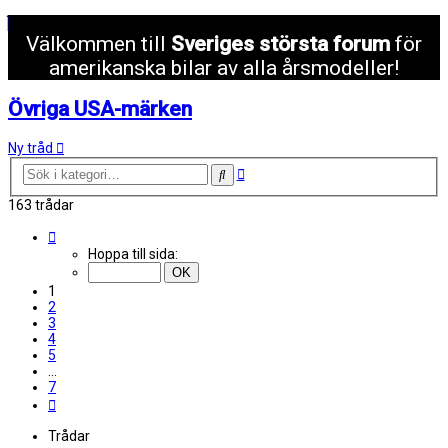
Välkommen till
Sveriges största forum
för
amerikanska bilar av alla årsmodeller!
Övriga USA-märken
Ny tråd
Avancerad
Sök
sökning
163 trådar
Sida
1
Hoppa till sida:
av
7
1
2
3
4
5
…
7
Nästa
Trådar