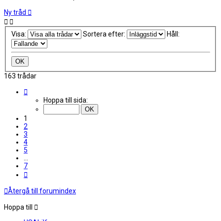
Ny tråd
Visa:
Sortera efter:
Håll:
163 trådar
Sida
1
Hoppa till sida:
av
7
1
2
3
4
5
…
7
Nästa
Återgå till forumindex
Hoppa till