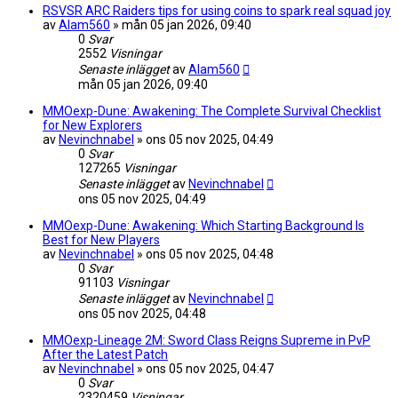
RSVSR ARC Raiders tips for using coins to spark real squad joy
av
Alam560
»
mån 05 jan 2026, 09:40
0
Svar
2552
Visningar
Senaste inlägget
av
Alam560
mån 05 jan 2026, 09:40
MMOexp-Dune: Awakening: The Complete Survival Checklist
for New Explorers
av
Nevinchnabel
»
ons 05 nov 2025, 04:49
0
Svar
127265
Visningar
Senaste inlägget
av
Nevinchnabel
ons 05 nov 2025, 04:49
MMOexp-Dune: Awakening: Which Starting Background Is
Best for New Players
av
Nevinchnabel
»
ons 05 nov 2025, 04:48
0
Svar
91103
Visningar
Senaste inlägget
av
Nevinchnabel
ons 05 nov 2025, 04:48
MMOexp-Lineage 2M: Sword Class Reigns Supreme in PvP
After the Latest Patch
av
Nevinchnabel
»
ons 05 nov 2025, 04:47
0
Svar
2320459
Visningar