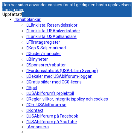
Den här sidan använder cookies för att ge dig den bästa upplevelsen.
Lär dig mer
Uppfattat!
Snabblänkar
Länklista: Reservdelssidor
Länklista: USAbilverkstäder
Länklista: USAbilhandlare
Företagsregister
Köp & Sälj-marknad
Guider/manualer
Bilnyheter
Sponsorer/rabatter
Fordonsstatistik (USA-bilar i Sverige)
Dekaler med USAbilforum-loggan
Gratis bilder med CC0-licens
Spel
USAbilforum's projektbil
Regler, villkor, integritetspolicy och cookies
Om USAbilforum.se
Kontakt
USAbilforum på Facebook
USAbilforum på YouTube
Annonsera