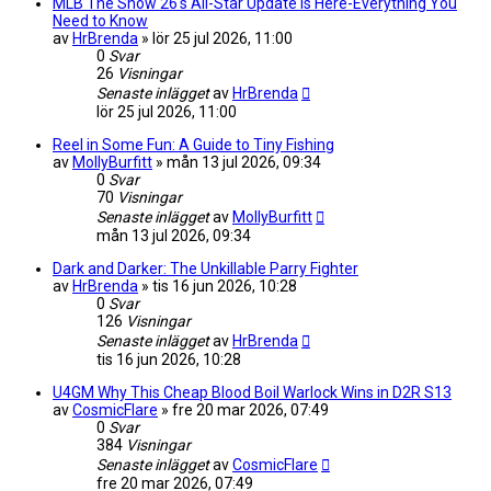
MLB The Show 26's All-Star Update Is Here-Everything You
Need to Know
av
HrBrenda
»
lör 25 jul 2026, 11:00
0
Svar
26
Visningar
Senaste inlägget
av
HrBrenda
lör 25 jul 2026, 11:00
Reel in Some Fun: A Guide to Tiny Fishing
av
MollyBurfitt
»
mån 13 jul 2026, 09:34
0
Svar
70
Visningar
Senaste inlägget
av
MollyBurfitt
mån 13 jul 2026, 09:34
Dark and Darker: The Unkillable Parry Fighter
av
HrBrenda
»
tis 16 jun 2026, 10:28
0
Svar
126
Visningar
Senaste inlägget
av
HrBrenda
tis 16 jun 2026, 10:28
U4GM Why This Cheap Blood Boil Warlock Wins in D2R S13
av
CosmicFlare
»
fre 20 mar 2026, 07:49
0
Svar
384
Visningar
Senaste inlägget
av
CosmicFlare
fre 20 mar 2026, 07:49