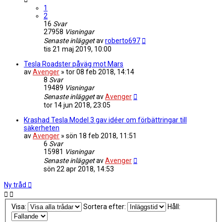
1
2
16
Svar
27958
Visningar
Senaste inlägget
av
roberto697
tis 21 maj 2019, 10:00
Tesla Roadster påväg mot Mars
av
Avenger
»
tor 08 feb 2018, 14:14
8
Svar
19489
Visningar
Senaste inlägget
av
Avenger
tor 14 jun 2018, 23:05
Krashad Tesla Model 3 gav idéer om förbättringar till
säkerheten
av
Avenger
»
sön 18 feb 2018, 11:51
6
Svar
15981
Visningar
Senaste inlägget
av
Avenger
sön 22 apr 2018, 14:53
Ny tråd
Visa:
Sortera efter:
Håll: