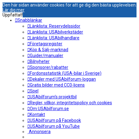
Den här sidan använder cookies för att ge dig den bästa upplevelsen.
Lär dig mer
Uppfattat!
Snabblänkar
Länklista: Reservdelssidor
Länklista: USAbilverkstäder
Länklista: USAbilhandlare
Företagsregister
Köp & Sälj-marknad
Guider/manualer
Bilnyheter
Sponsorer/rabatter
Fordonsstatistik (USA-bilar i Sverige)
Dekaler med USAbilforum-loggan
Gratis bilder med CC0-licens
Spel
USAbilforum's projektbil
Regler, villkor, integritetspolicy och cookies
Om USAbilforum.se
Kontakt
USAbilforum på Facebook
USAbilforum på YouTube
Annonsera