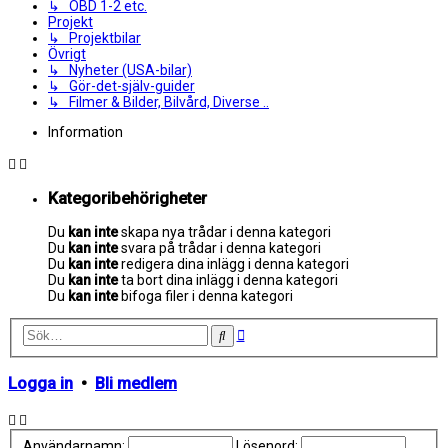
↳ OBD 1-2 etc.
Projekt
↳ Projektbilar
Övrigt
↳ Nyheter (USA-bilar)
↳ Gör-det-själv-guider
↳ Filmer & Bilder, Bilvård, Diverse ..
Information
Kategoribehörigheter
Du
kan inte
skapa nya trådar i denna kategori
Du
kan inte
svara på trådar i denna kategori
Du
kan inte
redigera dina inlägg i denna kategori
Du
kan inte
ta bort dina inlägg i denna kategori
Du
kan inte
bifoga filer i denna kategori
Avancerad
Sök
sökning
Logga in
•
Bli medlem
Användarnamn:
Lösenord: