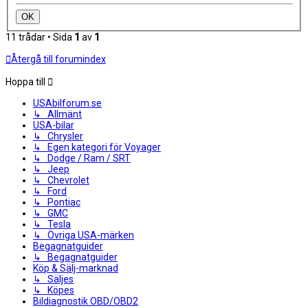
11 trådar • Sida
1
av
1
Återgå till forumindex
Hoppa till
USAbilforum.se
↳ Allmänt
USA-bilar
↳ Chrysler
↳ Egen kategori för Voyager
↳ Dodge / Ram / SRT
↳ Jeep
↳ Chevrolet
↳ Ford
↳ Pontiac
↳ GMC
↳ Tesla
↳ Övriga USA-märken
Begagnatguider
↳ Begagnatguider
Köp & Sälj-marknad
↳ Säljes
↳ Köpes
Bildiagnostik OBD/OBD2