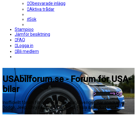
Obesvarade inlägg
Aktiva trådar
Sök
Stampioo
Jämför besiktning
FAQ
Logga in
Bli medlem
USAbilforum.se - Forum för USA-
bilar
Inofficiellt forum för amerikanska bilar i Sverige - Här snackar vi
Dodge, Jeep, Chrysler, Chevrolet, Ford, Tesla & mycket annat!