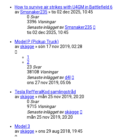
How to survive air strikes with U4GM in Battlefield 6
av
Smsnaker235
»
tis 02 dec 2025, 10:45
0
Svar
3396
Visningar
Senaste inlägget
av
Smsnaker235
tis 02 dec 2025, 10:45
Model P (Pickup Truck)
av
skägge
»
sön 17 nov 2019, 02:28
1
2
23
Svar
38108
Visningar
Senaste inlägget
av
d4l
ons 27 nov 2019, 05:06
Tesla RefferalKod samlingstråd
av
skägge
»
mån 25 nov 2019, 20:20
0
Svar
9715
Visningar
Senaste inlägget
av
skägge
mån 25 nov 2019, 20:20
Model 3
av
skägge
»
ons 29 aug 2018, 19:45