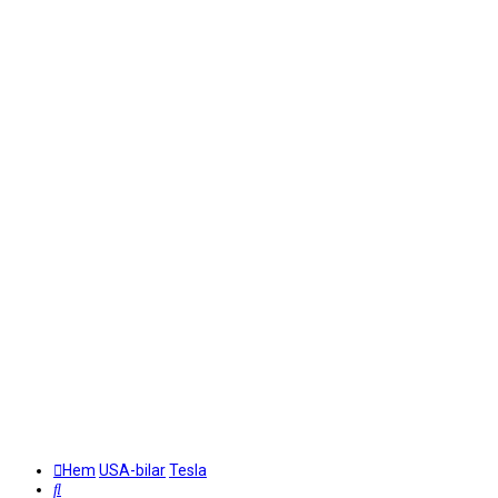
Hem
USA-bilar
Tesla
Sök