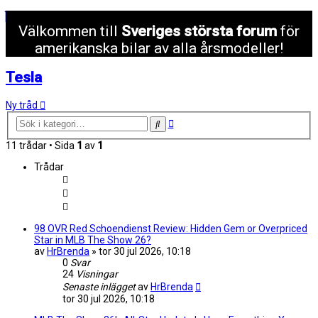
Välkommen till
Sveriges största forum
för
amerikanska bilar av alla årsmodeller!
Tesla
Ny tråd
Avancerad
Sök
sökning
11 trådar • Sida
1
av
1
Trådar
98 OVR Red Schoendienst Review: Hidden Gem or Overpriced
Star in MLB The Show 26?
av
HrBrenda
»
tor 30 jul 2026, 10:18
0
Svar
24
Visningar
Senaste inlägget
av
HrBrenda
tor 30 jul 2026, 10:18